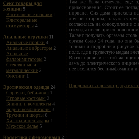
Там же была отмечена еще од
Секс-товары для
прикосновения. Стоит ее поглад
женщин
5
нирване. Сия дама приехала на
Вагинальные шарики
1
другой стороны, такую супру
Клиторальные
согласилась на совокупление с 
стимуляторы
4
секунды после прикосновения му
Талант получать оргазмы столь
Анальные игрушки
11
оргазм было 24 года, но она 
Анальные пробки
4
точный и подробный рисунок-та
Анальные вибраторы
2
поле, где в грудастую мадам вле
Анальные
Врачи провели с этой женщино
фаллоимитаторы
2
дама до электрического инциде
Стеклянные и
нее вселился бес нимфомании и 
металлические
2
Фистинг
1
Продолжить просмотр других ст
Эротическая одежда
24
Сорочки, беби-долл
1
Игровые костюмы
2
Бикини и комплекты
4
Боди и комбинезоны
3
Трусики и шорты
8
Халаты и пеньюары
1
Мужское белье
5
Косметика с феромонами
2