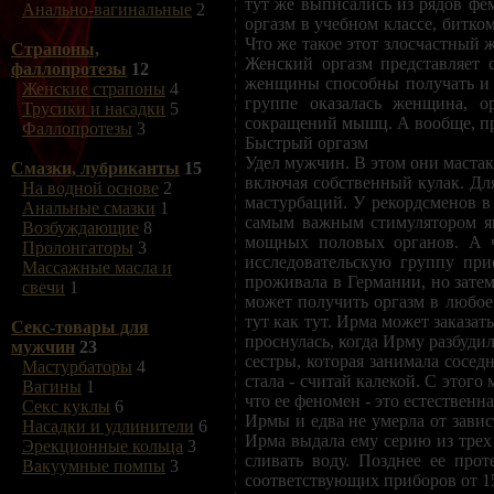
тут же выписались из рядов фе
Анально-вагинальные
2
оргазм в учебном классе, битк
Что же такое этот злосчастный
Страпоны,
Женский оргазм представляет 
фаллопротезы
12
женщины способны получать и 
Женские страпоны
4
группе оказалась женщина, о
Трусики и насадки
5
сокращений мышц. А вообще, про
Фаллопротезы
3
Быстрый оргазм
Удел мужчин. В этом они мастак
Смазки, лубриканты
15
включая собственный кулак. Дл
На водной основе
2
мастурбаций. У рекордсменов в 
Анальные смазки
1
самым важным стимулятором явл
Возбуждающие
8
мощных половых органов. А 
Пролонгаторы
3
исследовательскую группу при
Массажные масла и
проживала в Германии, но зате
свечи
1
может получить оргазм в любое 
тут как тут. Ирма может заказат
Секс-товары для
проснулась, когда Ирму разбуди
мужчин
23
сестры, которая занимала сосед
Мастурбаторы
4
стала - считай калекой. С этого
Вагины
1
что ее феномен - это естественн
Секс куклы
6
Ирмы и едва не умерла от завис
Насадки и удлинители
6
Ирма выдала ему серию из трех
Эрекционные кольца
3
сливать воду. Позднее ее про
Вакуумные помпы
3
соответствующих приборов от 15 