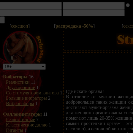
[
сексшоп
]
[
распродажа -50%
]
[
секс
Вибраторы
16
Реалистики
11
Двусторонние
1
Где искать оргазм?
Со стимулятором клитора
1
В отличие от мужчин женщин
Большие вибраторы
2
добровольцев таких женщин ок
Вибронаборы
1
достигают мультиоргазма женщи
для женщин организованы спец
Фаллоимитаторы
11
помогают лишь 20-35% женщинам
Реалистичные
7
самый простецкий оргазм - хо
Классические дилдо
1
насилию), а основной континге
Гиганты
1