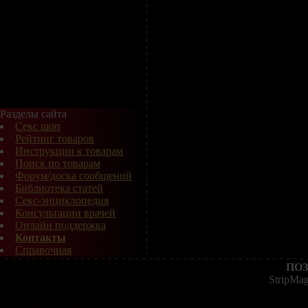
Разделы сайта
Секс шоп
Рейтинг товаров
Инструкции к товарам
Поиск по товарам
Форум/доска сообщений
Библиотека статей
Секс-энциклопедия
Консультации врачей
Онлайн поддержка
Контакты
Справочная
ПОЗ
StripMa