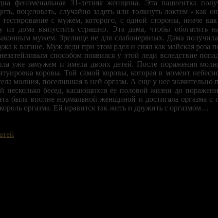
на феноменальная 31-летняя женщина. Эта пациентка полу
ить, поцеловать, случайно задеть или толкнуть локтем - как о
 тестирование с мужем, которого, с одной стороны, иначе как
гу из дома выпустить страшно. Эта дама, чтобы обогатить
законным мужем. Зрелище не для слабонервных. Дама получила 
жа к вагине. Муж леди при этом рдел и сиял как майская роза п
 незатейливым способом появился у этой леди вследствие попад
была уже замужем и имела двоих детей. После поражения мол
туировка коровы. Той самой коровы, которая в момент небесног
тела молния, поселившая в ней оргазм. А еще у нее значительно п
й несколько бесед, касающихся ее половой жизни до поражени
нта была вполне нормальной женщиной и достигала оргазма с 
король оргазма. Ей нравится так жить и дружить с оргазмом…
атей