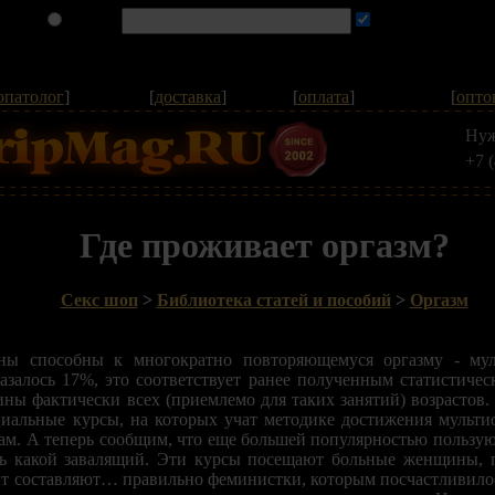
опатолог
]
[
доставка
]
[
оплата
]
[
опто
Нуж
+7 
Где проживает оргазм?
Секс шоп
>
Библиотека статей и пособий
>
Оргазм
ы способны к многократно повторяющемуся оргазму - муль
азалось 17%, это соответствует ранее полученным статистиче
ны фактически всех (приемлемо для таких занятий) возрастов
иальные курсы, на которых учат методике достижения мультио
. А теперь сообщим, что еще большей популярностью пользуют
ть какой завалящий. Эти курсы посещают больные женщины, 
нт составляют… правильно феминистки, которым посчастливилос