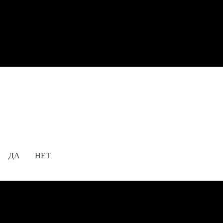
Содержание сайта предназначено для просмотра
исключительно лицам, достигшим совершеннолетия!
18+
Вам уже исполнилось 18 лет?
ДА
НЕТ