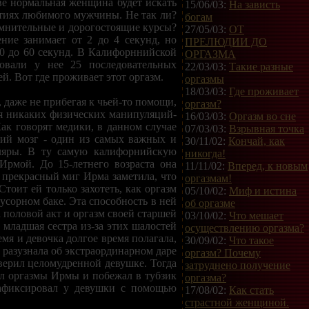
ве нормальная женщина будет искать
15/06/03:
На зависть
ятиях любимого мужчины. Не так ли?
богам
омнительные и дорогостоящие курсы?
27/05/03:
ОТ
ние занимает от 2 до 4 секунд, но
ПРЕЛЮДИИ ДО
0 до 60 секунд. В Калифорннийской
ОРГАЗМА
овали у нее 25 последовательных
22/03/03:
Такие разные
. Вот где проживает этот оргазм.
оргазмы
18/03/03:
Где проживает
 даже не прибегая к чьей-то помощи,
оргазм?
уя никаких физических манипуляций-
16/03/03:
Оргазм во сне
Как говорят медики, в данном случае
07/03/03:
Взрывная точка
ский мозг - один из самых важных и
30/11/02:
Кончай, как
ляры. В ту самую калифорнийскую
никогда!
Ирмой. До 15-летнего возраста она
11/11/02:
Вперед, к новым
 прекрасный миг Ирма заметила, что
оргазмам!
тоит ей только захотеть, как оргазм
05/10/02:
Миф и истина
мусорном баке. Эта способность в ней
об оргазме
 половой акт и оргазм своей старшей
03/10/02:
Что мешает
 младшая сестра из-за этих шалостей
осуществлению оргазма?
емя и девочка долгое время полагала,
30/09/02:
Что такое
а разузнала об экстраординарном даре
оргазм? Почему
оверил целомудренной девушке. Тогда
затруднено получение
ал оргазмы Ирмы и побежал в тубзик
оргазма?
 зафиксировал у девушки с помощью
17/08/02:
Как стать
страстной женщиной.