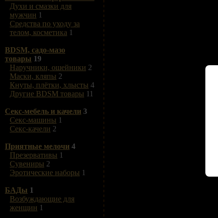
Духи и смазки для
мужчин
1
Средства по уходу за
телом, косметика
1
BDSM, садо-мазо
товары
19
Наручники, ошейники
2
Маски, кляпы
2
Кнуты, плётки, хлысты
4
Другие BDSM товары
11
Секс-мебель и качели
3
Секс-машины
1
Секс-качели
2
Приятные мелочи
4
Презервативы
1
Сувениры
2
Эротические наборы
1
БАДы
1
Возбуждающие для
женщин
1