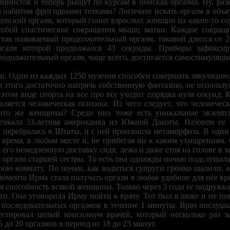
министок и теперь рыщут по курсам в поисках оргазма. Ну, раз
ом набитом фригидными тетками? Логичнее искать оргазм в объ
 женский оргазм, который гонит взрослых женщин на какие-то с
собой спастические сокращения мышц матки. Каждое сокраще
так называемый продолжительный оргазм, таковой длится от 2
ргазм которой продолжался 43 секунды. Приборы зафиксир
должительный оргазм, чаще всего, достигается самостимуляцией
и. Один из каждых 1250 мужчин способен совершать эякуляцию,
я этого достаточно напрячь собственную фантазию, не использ
этом виде спорта на все про все уходит порядка нуля секунд. 
яется человеческая психика. Из чего следует, что человече
что же женщины? Среди них тоже есть уникальные экземп
езжала 33-летняя американка из Южной Дакоты. Назовем ее 
м перебралась в Штаты, и с ней произошла метаморфоза. В один
время, в любом месте и, не прибегая ни к каким ухищрениям. С
ь его немедленную доставку сидя, лежа и даже стоя на голове в 
л оргазм старшей сестры. То есть она однажды ночью подслушала
нюю комнату. По ночам, как водиться супруги громко шалили, а
 момента Ирма стала получать оргазм в любое удобное для нее вр
ая способность всякой женщины. Только через 3 года ее подружк
ти. Она уговорила Ирму пойти к врачу. Тот был в шоке и не п
 последовательных оргазмов в течение 1 минуты. Врач послуш
тестировал целый консилиум врачей, который несколько раз
до 20 оргазмов в период от 18 до 23 минут.