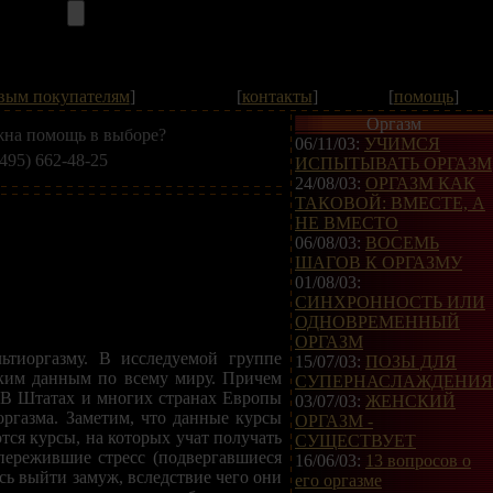
вым покупателям
]
[
контакты
]
[
помощь
]
Оргазм
на помощь в выборе?
06/11/03:
УЧИМСЯ
(495) 662-48-25
ИСПЫТЫВАТЬ ОРГАЗМ
24/08/03:
ОРГАЗМ КАК
ТАКОВОЙ: ВМЕСТЕ, А
НЕ ВМЕСТО
06/08/03:
ВОСЕМЬ
ШАГОВ К ОРГАЗМУ
01/08/03:
СИНХРОННОСТЬ ИЛИ
ОДНОВРЕМЕННЫЙ
ОРГАЗМ
тиоргазму. В исследуемой группе
15/07/03:
ПОЗЫ ДЛЯ
ским данным по всему миру. Причем
СУПЕРНАСЛАЖДЕНИЯ
. В Штатах и многих странах Европы
03/07/03:
ЖЕНСКИЙ
ргазма. Заметим, что данные курсы
ОРГАЗМ -
ся курсы, на которых учат получать
СУЩЕСТВУЕТ
пережившие стресс (подвергавшиеся
16/06/03:
13 вопросов о
ь выйти замуж, вследствие чего они
его оргазме