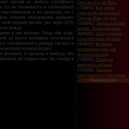
чает оргазм от любого случайного
Оргазм его, не Ваш.
на тут же оказывается в глубочайшей
17/08/02:
Как стать
 счастливчиком и не назовешь, но с
страстной женщиной.
 науку новыми неведомыми данными
Оргазм Ваш, не его.
свой первый оргазм уже через 2(!!!)
15/08/02:
Энциклопедия
осле дождя.
жизни. Типы оргазма.
ания в нее молнии. Тогда еще леди-
30/06/02:
Заблуждения
нией на бюсте женщины отпечатался
относительно оргазма
о электрического разряда паслась в
29/06/02:
Великое
осветлели волосы (везде).
потрясение или как
я молнией, и пришли к выводу, что
делается оргазм
обычной регулярностью. Но теперь в
17/05/02:
Природа
женского оргазма
17/05/02:
Тактика
сексуального поведения
Рекомендуем