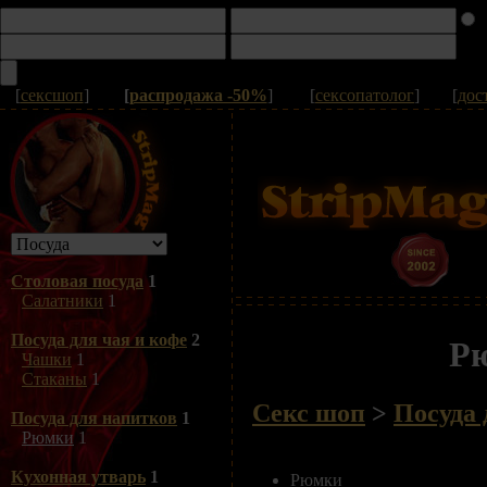
[
сексшоп
]
[
распродажа -50%
]
[
сексопатолог
]
[
дос
Столовая посуда
1
Салатники
1
Посуда для чая и кофе
2
Р
Чашки
1
Стаканы
1
Секс шоп
>
Посуда 
Посуда для напитков
1
Рюмки
1
Кухонная утварь
1
Рюмки