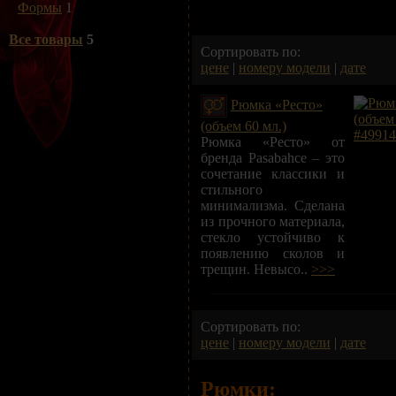
Формы
1
Все товары
5
Сортировать по:
цене
|
номеру модели
|
дате
Рюмка «Ресто»
(объем 60 мл.)
Рюмка «‎Ресто»‎‎ от
бренда Pasabahce – это
сочетание классики и
стильного
минимализма. Сделана
из прочного материала,
стекло устойчиво к
появлению сколов и
трещин. Невысо..
>>>
Сортировать по:
цене
|
номеру модели
|
дате
Рюмки: