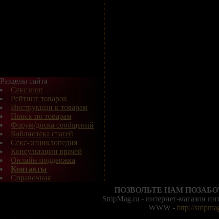
Разделы сайта
Секс шоп
Рейтинг товаров
Инструкции к товарам
Поиск по товарам
Форум/доска сообщений
Библиотека статей
Секс-энциклопедия
Консультации врачей
Онлайн поддержка
Контакты
Справочная
ПОЗВОЛЬТЕ НАМ ПОЗАБО
StripMag.ru - интернет-магазин и
WWW -
http://stripma