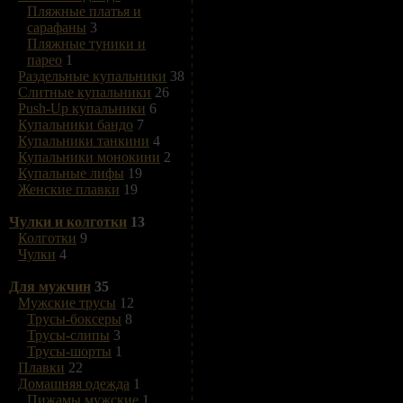
Пляжные платья и
сарафаны
3
Пляжные туники и
парео
1
Раздельные купальники
38
Слитные купальники
26
Push-Up купальники
6
Купальники бандо
7
Купальники танкини
4
Купальники монокини
2
Купальные лифы
19
Женские плавки
19
Чулки и колготки
13
Колготки
9
Чулки
4
Для мужчин
35
Мужские трусы
12
Трусы-боксеры
8
Трусы-слипы
3
Трусы-шорты
1
Плавки
22
Домашняя одежда
1
Пижамы мужские
1