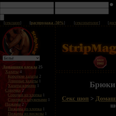
[
сексшоп
]
[
распродажа -50%
]
[
сексопатолог
]
[
дос
Домашняя одежда
25
Халаты
4
Короткие халаты
2
Длинные халаты
1
Брюки
Халаты-кимоно
1
Сорочки
2
Сорочки из хлопка
1
Секс шоп
>
Домаш
Сорочки с кружевами
1
ш
Пижамы
2
Пижамы из хлопка
1
Пижамы из вискозы
1