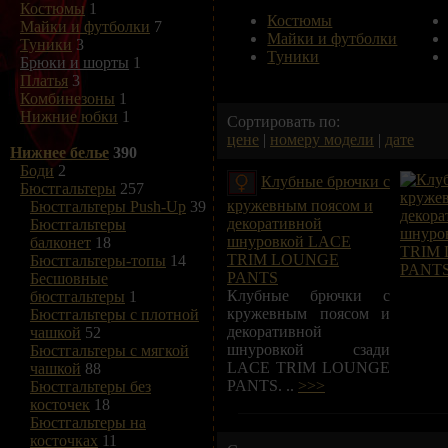
Костюмы
1
Костюмы
Майки и футболки
7
Майки и футболки
Туники
3
Туники
Брюки и шорты
1
Платья
3
Комбинезоны
1
Нижние юбки
1
Сортировать по:
цене
|
номеру модели
|
дате
Нижнее белье
390
Боди
2
Клубные брючки с
Бюстгальтеры
257
кружевным поясом и
Бюстгальтеры Push-Up
39
декоративной
Бюстгальтеры
шнуровкой LACE
балконет
18
TRIM LOUNGE
Бюстгальтеры-топы
14
PANTS
Бесшовные
Клубные брючки с
бюстгальтеры
1
кружевным поясом и
Бюстгальтеры с плотной
декоративной
чашкой
52
шнуровкой сзади
Бюстгальтеры с мягкой
LACE TRIM LOUNGE
чашкой
88
PANTS. ..
>>>
Бюстгальтеры без
косточек
18
Бюстгальтеры на
косточках
11