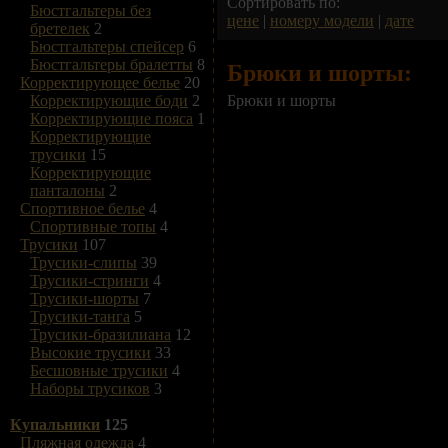
Сортировать по:
Бюстгальтеры без
цене
|
номеру модели
|
дате
бретелек
2
Бюстгальтеры спейсер
6
Бюстгальтеры бралетты
8
Брюки и шорты:
Корректирующее белье
20
Брюки и шорты
Корректирующие боди
2
Корректирующие пояса
1
Корректирующие
трусики
15
Корректирующие
панталоны
2
Спортивное белье
4
Спортивные топы
4
Трусики
107
Трусики-слипы
39
Трусики-стринги
4
Трусики-шорты
7
Трусики-танга
5
Трусики-бразилиана
12
Высокие трусики
33
Бесшовные трусики
4
Наборы трусиков
3
Купальники
125
Пляжная одежда
4