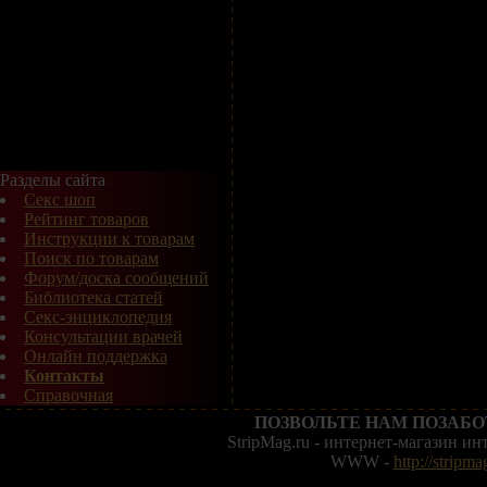
Разделы сайта
Секс шоп
Рейтинг товаров
Инструкции к товарам
Поиск по товарам
Форум/доска сообщений
Библиотека статей
Секс-энциклопедия
Консультации врачей
Онлайн поддержка
Контакты
Справочная
ПОЗВОЛЬТЕ НАМ ПОЗАБО
StripMag.ru - интернет-магазин и
WWW -
http://stripma