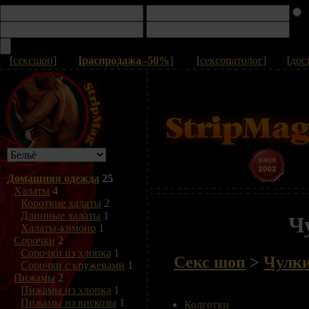
[
сексшоп
]
[
распродажа -50%
]
[
сексопатолог
]
[
дос
Домашняя одежда
25
Халаты
4
Короткие халаты
2
Длинные халаты
1
Ч
Халаты-кимоно
1
Сорочки
2
Сорочки из хлопка
1
Секс шоп
>
Чулки
Сорочки с кружевами
1
Пижамы
2
Пижамы из хлопка
1
Пижамы из вискозы
1
Колготки