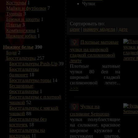
Костюмы
1
Чулки
Майки и футболки
7
Туники
3
Брюки и шорты
1
Сортировать по:
Платья
3
цене
|
номеру модели
|
дате
Комбинезоны
1
Нижние юбки
1
Плотные матовые
Нижнее белье
390
чулки на широкой
Боди
2
гладкой силиконовой
Бюстгальтеры
257
ленте
Бюстгальтеры Push-Up
39
Плотные матовые
Бюстгальтеры
чулки 80 den на
балконет
18
широкой гладкой
Бюстгальтеры-топы
14
силиконовой ленте...
Бесшовные
>>>
бюстгальтеры
1
Бюстгальтеры с плотной
чашкой
52
Чулки на
Бюстгальтеры с мягкой
чашкой
88
силиконе Sensuous
Бюстгальтеры без
чулки полублестящие
косточек
18
на силиконе, красивое
Бюстгальтеры на
широкое кружево с
косточках
11
рисунками цветов,