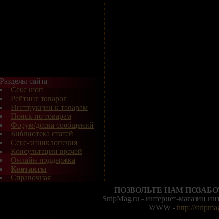
Разделы сайта
Секс шоп
Рейтинг товаров
Инструкции к товарам
Поиск по товарам
Форум/доска сообщений
Библиотека статей
Секс-энциклопедия
Консультации врачей
Онлайн поддержка
Контакты
Справочная
ПОЗВОЛЬТЕ НАМ ПОЗАБО
StripMag.ru - интернет-магазин и
WWW -
http://stripma