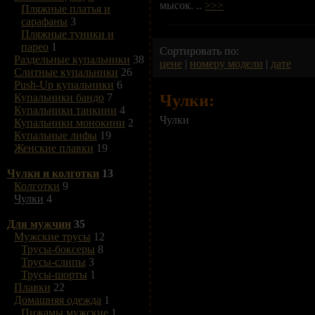
мысок. ..
>>>
Пляжные платья и
сарафаны
3
Пляжные туники и
парео
1
Сортировать по:
Раздельные купальники
38
цене
|
номеру модели
|
дате
Слитные купальники
26
Push-Up купальники
6
Чулки:
Купальники бандо
7
Купальники танкини
4
Чулки
Купальники монокини
2
Купальные лифы
19
Женские плавки
19
Чулки и колготки
13
Колготки
9
Чулки
4
Для мужчин
35
Мужские трусы
12
Трусы-боксеры
8
Трусы-слипы
3
Трусы-шорты
1
Плавки
22
Домашняя одежда
1
Пижамы мужские
1