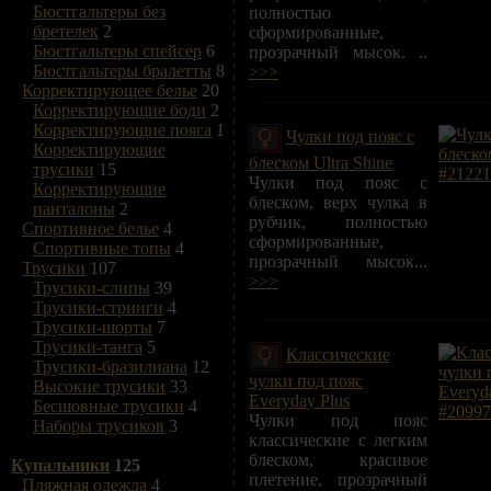
Бюстгальтеры без
полностью
бретелек
2
сформированные,
Бюстгальтеры спейсер
6
прозрачный мысок. ..
Бюстгальтеры бралетты
8
>>>
Корректирующее белье
20
Корректирующие боди
2
Корректирующие пояса
1
Чулки под пояс с
Корректирующие
блеском Ultra Shine
трусики
15
Чулки под пояс с
Корректирующие
блеском, верх чулка в
панталоны
2
рубчик, полностью
Спортивное белье
4
сформированные,
Спортивные топы
4
прозрачный мысок...
Трусики
107
>>>
Трусики-слипы
39
Трусики-стринги
4
Трусики-шорты
7
Трусики-танга
5
Классические
Трусики-бразилиана
12
чулки под пояс
Высокие трусики
33
Everyday Plus
Бесшовные трусики
4
Чулки под пояс
Наборы трусиков
3
классические с легким
блеском, красивое
Купальники
125
плетение, прозрачный
Пляжная одежда
4