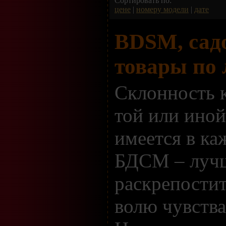
Сортировать по:
цене
|
номеру модели
|
дате
BDSM, сад
товары по 
Склонность к
той или иной
имеется в ка
БДСМ – луч
раскрепостит
волю чувства