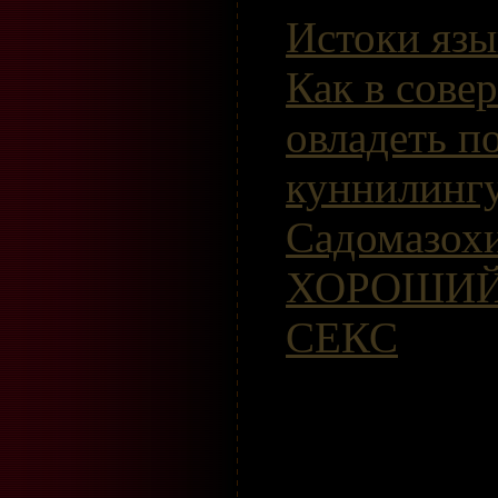
Истоки язы
Как в сове
овладеть п
куннилинг
Садомазох
ХОРОШИЙ
СЕКС