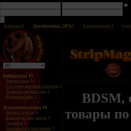
[
сексшоп
]
[
распродажа -50%
]
[
сексопатолог
]
[
дос
Вибраторы
15
Реалистики
11
Со стимулятором клитора
1
Большие вибраторы
2
BDSM, 
Вибронаборы
1
Фаллоимитаторы
10
товары по
Реалистичные
6
Классические дилдо
1
Гиганты
1
Анально-вагинальные
2