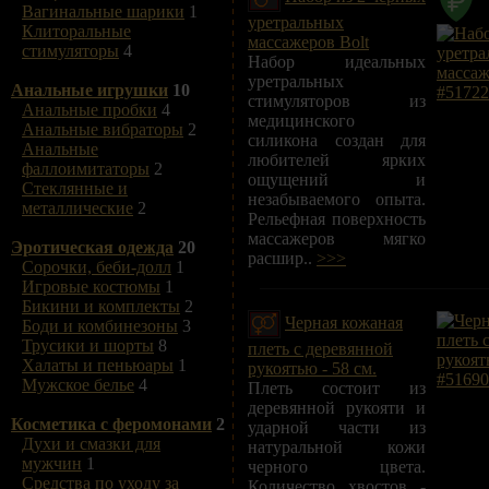
Вагинальные шарики
1
уретральных
Клиторальные
массажеров Bolt
стимуляторы
4
Набор идеальных
уретральных
Анальные игрушки
10
стимуляторов из
Анальные пробки
4
медицинского
Анальные вибраторы
2
силикона создан для
Анальные
любителей ярких
фаллоимитаторы
2
ощущений и
Стеклянные и
незабываемого опыта.
металлические
2
Рельефная поверхность
массажеров мягко
Эротическая одежда
20
расшир..
>>>
Сорочки, беби-долл
1
Игровые костюмы
1
Бикини и комплекты
2
Черная кожаная
Боди и комбинезоны
3
Трусики и шорты
8
плеть с деревянной
Халаты и пеньюары
1
рукоятью - 58 см.
Мужское белье
4
Плеть состоит из
деревянной рукояти и
Косметика с феромонами
2
ударной части из
Духи и смазки для
натуральной кожи
мужчин
1
черного цвета.
Средства по уходу за
Количество хвостов -