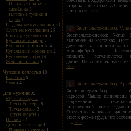
боковыми поддержками, внешн
Пляжные платья и
сторона чашек гладкая. Спинка 
сарафаны
3
сетки в по..
>>>
Пляжные туники и
парео
1
Раздельные купальники
38
Бюстгальтер-спейсер Venus
Слитные купальники
26
Бюстгальтер-спейсер Venus 
Push-Up купальники
6
выполнен на косточках. Пояс 
Купальники бандо
7
двух слоев эластичного полотна
Купальники танкини
4
микрофиброй. Бретель
Купальники монокини
2
пришиты, регулируются 
Купальные лифы
19
длине. На спине застёжка на у
Женские плавки
19
>>>
Чулки и колготки
13
Колготки
9
Чулки
4
Бюстгальтер-спейсер Aphel
Бюстгальтер-спейсер б
Для мужчин
35
каркасов. Чашки выполнены 
Мужские трусы
12
современной технологи
Трусы-боксеры
8
позволяющей коже «дышать
Трусы-слипы
3
Отсутствие каркасов адаптиру
Трусы-шорты
1
бюст к форме груди, что особен
Плавки
22
ва..
>>>
Домашняя одежда
1
Пижамы мужские
1