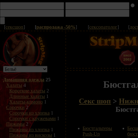
[
сексшоп
]
[
распродажа -50%
]
[
сексопатолог
]
[
дос
Домашняя одежда
25
Бюстга
Халаты
4
Короткие халаты
2
Длинные халаты
1
Секс шоп
>
Нижн
Халаты-кимоно
1
Сорочки
2
Бюстг
Сорочки из хлопка
1
Сорочки с кружевами
1
Пижамы
2
Бюстгальтеры
Бес
Пижамы из хлопка
1
Push-Up
бюст
Пижамы из вискозы
1