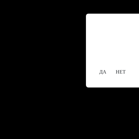
Содержание сайта
исключительно л
18+
Вам уже исполн
ДА
НЕТ