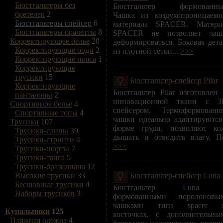
Бюстгальтеры без
Бюстгальтер формованны
бретелек
2
Чашка из воздухопроницаемо
Бюстгальтеры спейсер
6
материала SPACER. Матери
Бюстгальтеры бралетты
8
SPACER не позволяет чаш
Корректирующее белье
20
деформироваться. Боковая дета
Корректирующие боди
2
из плотной сетки...
>>>
Корректирующие пояса
1
Корректирующие
трусики
15
Бюстгальтер-спейсер Pilar
Корректирующие
Бюстгальтер Pilar изготовлен 
панталоны
2
инновационной ткани с 3
Спортивное белье
4
спейсером. Термоформованн
Спортивные топы
4
чашки идеально адаптируются
Трусики
107
форме груди, позволяют ко
Трусики-слипы
39
дышать и отводить влагу. По
Трусики-стринги
4
>>>
Трусики-шорты
7
Трусики-танга
5
Трусики-бразилиана
12
Бюстгальтер-спейсер Luna
Высокие трусики
33
Бесшовные трусики
4
Бюстгальтер Luna
Наборы трусиков
3
формованными поролоновы
чашками типа spacer 
Купальники
125
косточках, с дополнительны
Пляжная одежда
4