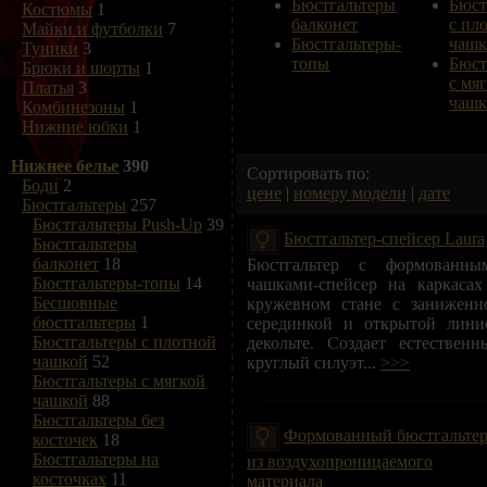
Бюстгальтеры
Бюст
Костюмы
1
балконет
с пл
Майки и футболки
7
Бюстгальтеры-
чашк
Туники
3
топы
Бюст
Брюки и шорты
1
с мя
Платья
3
чашк
Комбинезоны
1
Нижние юбки
1
Нижнее белье
390
Сортировать по:
Боди
2
цене
|
номеру модели
|
дате
Бюстгальтеры
257
Бюстгальтеры Push-Up
39
Бюстгальтер-спейсер Laura
Бюстгальтеры
балконет
18
Бюстгальтер с формованны
Бюстгальтеры-топы
14
чашками-спейсер на каркасах
Бесшовные
кружевном стане с заниженн
бюстгальтеры
1
серединкой и открытой лини
Бюстгальтеры с плотной
декольте. Создает естественн
чашкой
52
круглый силуэт...
>>>
Бюстгальтеры с мягкой
чашкой
88
Бюстгальтеры без
Формованный бюстгальте
косточек
18
Бюстгальтеры на
из воздухопроницаемого
косточках
11
материала