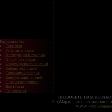
Разделы сайта
Секс шоп
Рейтинг товаров
Инструкции к товарам
Поиск по товарам
Форум/доска сообщений
Библиотека статей
Секс-энциклопедия
Консультации врачей
Онлайн поддержка
Контакты
Справочная
ПОЗВОЛЬТЕ НАМ ПОЗАБО
StripMag.ru - интернет-магазин и
WWW -
http://stripma