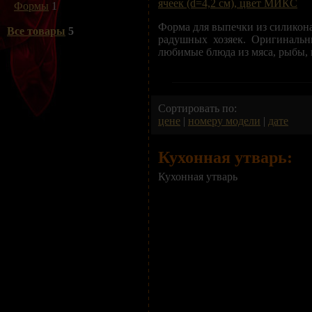
ячеек (d=4,2 см), цвет МИКС
Формы
1
Форма для выпечки из силикон
Все товары
5
радушных хозяек. Оригинальн
любимые блюда из мяса, рыбы, 
Сортировать по:
цене
|
номеру модели
|
дате
Кухонная утварь:
Кухонная утварь