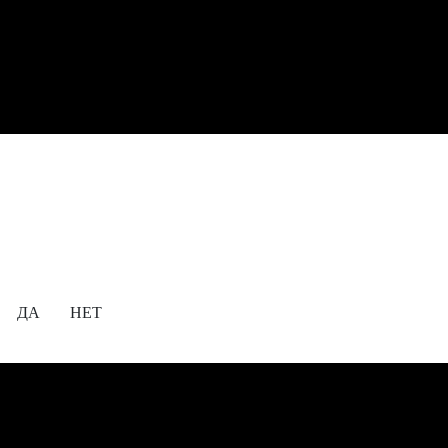
Содержание сайта предназначено для просмотра
исключительно лицам, достигшим совершеннолетия!
18+
Вам уже исполнилось 18 лет?
ДА
НЕТ