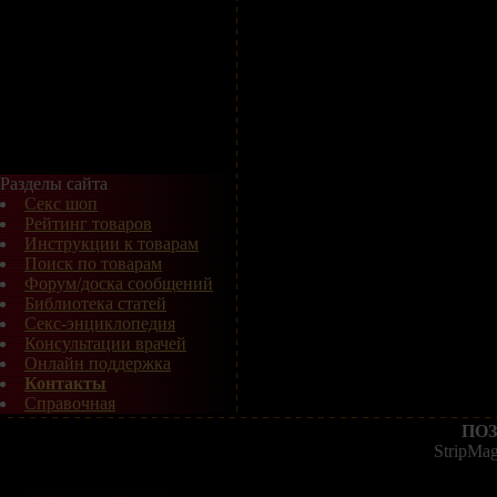
Разделы сайта
Секс шоп
Рейтинг товаров
Инструкции к товарам
Поиск по товарам
Форум/доска сообщений
Библиотека статей
Секс-энциклопедия
Консультации врачей
Онлайн поддержка
Контакты
Справочная
ПОЗ
StripMa