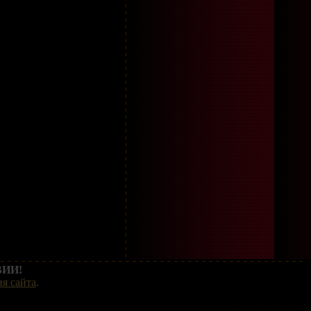
ИИ!
я сайта
.