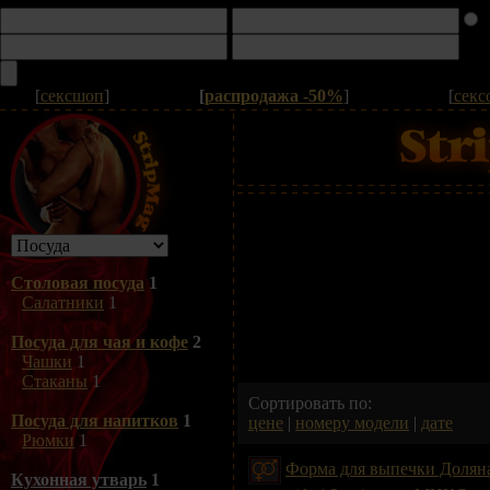
[
сексшоп
]
[
распродажа -50%
]
[
секс
Столовая посуда
1
Салатники
1
Посуда для чая и кофе
2
Чашки
1
Стаканы
1
Сортировать по:
Посуда для напитков
1
цене
|
номеру модели
|
дате
Рюмки
1
Форма для выпечки Доляна
Кухонная утварь
1