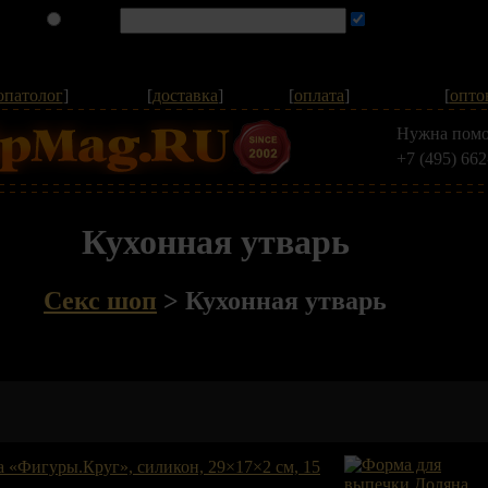
опатолог
]
[
доставка
]
[
оплата
]
[
опто
Нужна помо
+7 (495) 662
Кухонная утварь
Секс шоп
>
Кухонная утварь
 «Фигуры.Круг», силикон, 29×17×2 см, 15