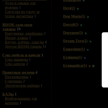
Духи и смазки для
мужчин
1
Devi(2)
Средства по уходу за
телом, косметика
1
Don Moris(1)
Dorcel(2)
BDSM, садо-мазо
товары
19
Doreanse(3)
Наручники, ошейники
2
Маски, кляпы
2
Dream Toys(2)
Кнуты, плётки, хлысты
4
Другие BDSM товары
11
Empreinte(1)
Секс-мебель и качели
3
Erolanta(1)
Секс-машины
1
Секс-качели
2
Eromantica(1)
Приятные мелочи
4
Презервативы
1
Сувениры
2
Эротические наборы
1
БАДы
1
Возбуждающие для
женщин
1