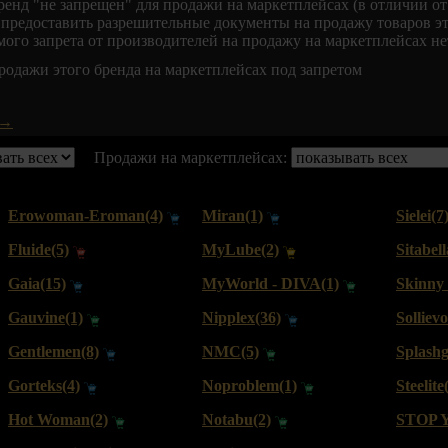
ренд "не запрещен" для продажи на маркетплейсах (в отличии о
предоставить разрешительные документы на продажу товаров эт
мого запрета от производителей на продажу на маркетплейсах не
родажи этого бренда на маркетплейсах под запретом
 →
Продажи на маркетплейсах:
Erowoman-Eroman(4)
Miran(1)
Sielei(7
Fluide(5)
MyLube(2)
Sitabell
Gaia(15)
MyWorld - DIVA(1)
Skinny 
Gauvine(1)
Nipplex(36)
Solliev
Gentlemen(8)
NMC(5)
Splashg
Gorteks(4)
Noproblem(1)
Steelite
Hot Woman(2)
Notabu(2)
STOP Yo