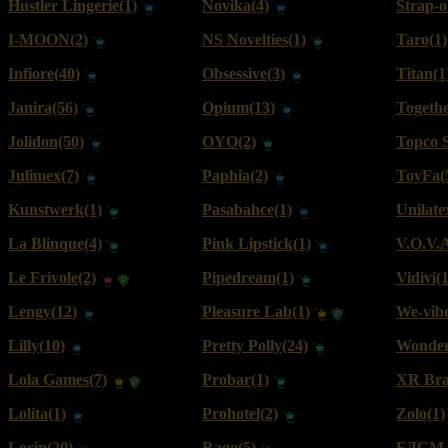
Hustler Lingerie(1)
Novika(4)
Strap-o
I-MOON(2)
NS Novelties(1)
Taro(1)
Infiore(40)
Obsessive(3)
Titan(1
Janira(56)
Opium(13)
Togethe
Jolidon(50)
OYO(2)
Topco S
Julimex(7)
Paphia(2)
ToyFa(
Kunstwerk(1)
Pasabahce(1)
Unilate
La Blinque(4)
Pink Lipstick(1)
V.O.V.A
Le Frivole(2)
Pipedream(1)
Vidivi(1
Lengy(12)
Pleasure Lab(1)
We-vibe
Lilly(10)
Pretty Polly(24)
Wonder
Lola Games(7)
Probar(1)
XR Bra
Lolita(1)
Prohotel(2)
Zolo(1)
Lorin(20)
Rago(5)
БДСМ 