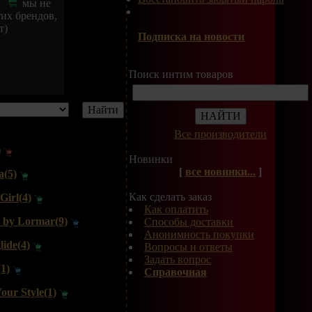
т
мы не
их брендов,
т)
Подписка на новости
Поиск интим товаров
Все производители
)
Новинки
[
все новинки...
]
a(5)
Как сделать заказ
Girl(4)
Как оплатить
o by Lormar(9)
Способы доставки
Анонимность покупки
lide(4)
Вопросы и ответы
Задать вопрос
(1)
Справочная
ur Style(1)