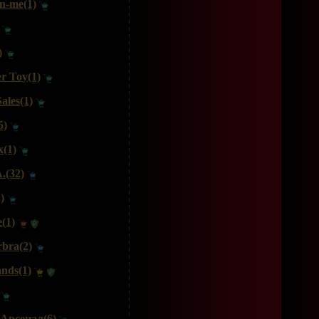
n-me(1)
)
r Toy(1)
ales(1)
5)
x(1)
.(32)
)
(1)
bra(2)
nds(1)
Арсенал(6)