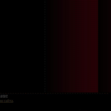
ИИ!
я сайта
.