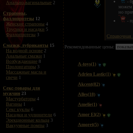
- б
Анально-вагинальные
2
можем 
но пря
Страпоны,
фаллопротезы
12
- п
Женские страпоны
4
Трусики и насадки
5
Фаллопротезы
3
Справочная
Смазки, лубриканты
15
Рекомендованные цены:
На водной основе
2
Анальные смазки
1
Возбуждающие
8
A-toys(1)
Пролонгаторы
3
Массажные масла и
Adrien Lastic(1)
свечи
1
Akcent(82)
Секс-товары для
мужчин
23
Alles(18)
Мастурбаторы
4
Вагины
1
Amelie(1)
Секс куклы
6
Amor El(2)
Насадки и удлинители
6
Эрекционные кольца
3
Amoret(5)
Вакуумные помпы
3