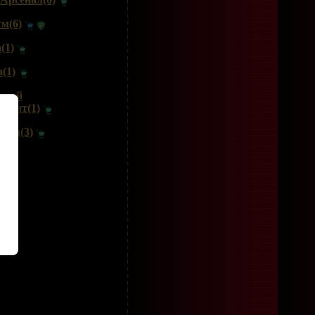
м(6)
(1)
(1)
дный
имент(1)
енд(3)