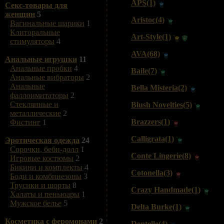
APS(1)
Секс-товары для
женщин
5
Aristoc(4)
Вагинальные шарики
1
Клиторальные
Art-Style(1)
стимуляторы
4
AVA(68)
Анальные игрушки
11
Анальные пробки
4
Baile(7)
Анальные вибраторы
2
Анальные
Bella Misteria(2)
фаллоимитаторы
2
Стеклянные и
Blush Novelties(5)
металлические
2
Brazzers(1)
Фистинг
1
Calligrata(1)
Эротическая одежда
24
Сорочки, беби-долл
1
Conte Lingerie(8)
Игровые костюмы
2
Бикини и комплекты
4
Cotonella(3)
Боди и комбинезоны
3
Трусики и шорты
8
Crazy Handmade(1)
Халаты и пеньюары
1
Мужское белье
5
Delta Burke(1)
Косметика с феромонами
2
Dentelle(4)