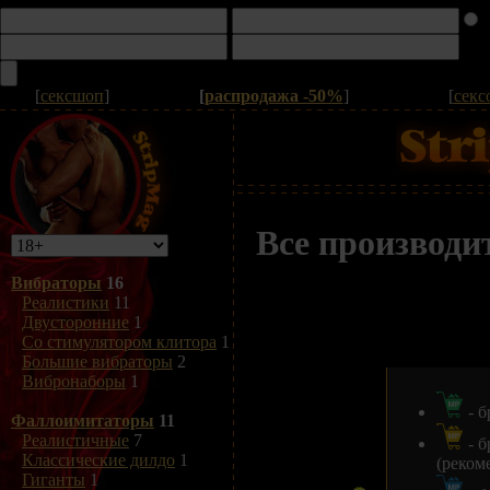
[
сексшоп
]
[
распродажа -50%
]
[
секс
Все производи
Вибраторы
16
Реалистики
11
Двусторонние
1
Со стимулятором клитора
1
Большие вибраторы
2
Вибронаборы
1
- б
Фаллоимитаторы
11
Реалистичные
7
- б
Классические дилдо
1
(реком
Гиганты
1