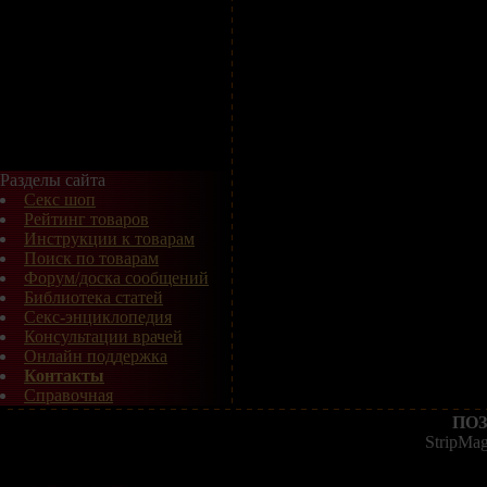
Разделы сайта
Секс шоп
Рейтинг товаров
Инструкции к товарам
Поиск по товарам
Форум/доска сообщений
Библиотека статей
Секс-энциклопедия
Консультации врачей
Онлайн поддержка
Контакты
Справочная
ПОЗ
StripMa