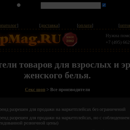
опатолог
]
[
доставка
]
[
оплата
]
[
опто
Нужна помо
+7 (495) 662
тели товаров для взрослых и э
женского белья.
Секс шоп
> Все производители
ренд разрешен для продажи на маркетплейсах без ограничений
ренд разрешен для продажи на маркетплейсах, но с соблюдение
ендованной розничной цены)