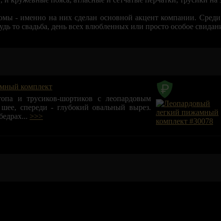
юмы - именно на них сделан основной акцент компании. Сред
будь то свадьба, день всех влюбленных или просто особое свидан
амный комплект
топа и трусиков-шортиков с леопардовым
 шее, спереди - глубокий овальный вырез.
бедрах...
>>>