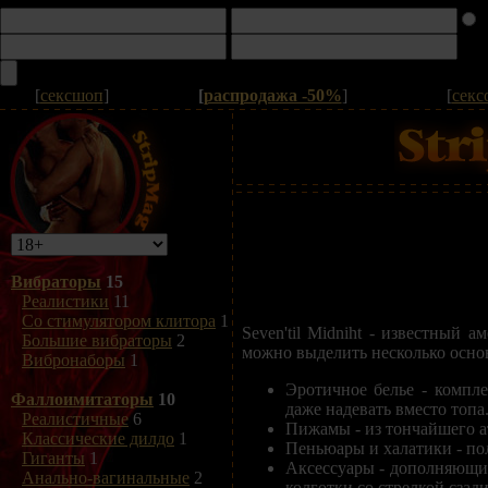
[
сексшоп
]
[
распродажа -50%
]
[
секс
Вибраторы
15
Реалистики
11
Со стимулятором клитора
1
Seven'til Midniht - известный
Большие вибраторы
2
можно выделить несколько осно
Вибронаборы
1
Эротичное белье - компл
Фаллоимитаторы
10
даже надевать вместо топа
Реалистичные
6
Пижамы - из тончайшего а
Классические дилдо
1
Пеньюары и халатики - по
Гиганты
1
Аксессуары - дополняющие
Анально-вагинальные
2
колготки со стрелкой сзад