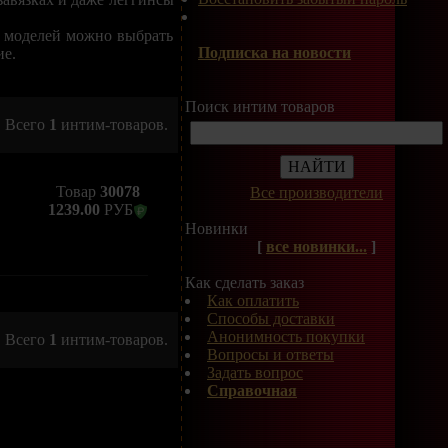
и моделей можно выбрать
Подписка на новости
ие.
Поиск интим товаров
Всего
1
интим-товаров.
Товар
30078
Все производители
1239.00
РУБ
Новинки
[
все новинки...
]
Как сделать заказ
Как оплатить
Способы доставки
Анонимность покупки
Всего
1
интим-товаров.
Вопросы и ответы
Задать вопрос
Справочная