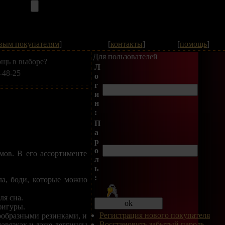
вым покупателям
]
[
контакты
]
[
помощь
]
Для пользователей
щь в выборе?
Л
-48-25
о
г
и
н
:
П
а
р
о
мов. В его ассортименте
л
ь
:
ла, боди, которые можно
ля сна.
фигуры.
Регистрация нового покупателя
ообразными резинками, и
Восстановить забытый пароль
 завязках и даже леггинсы