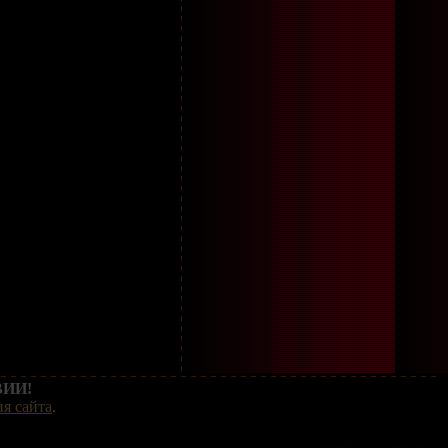
ИИ!
я сайта
.