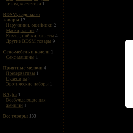
телом, косметика
1
BDSM, садо-мазо
товары
17
Наручники, ошейники
2
Маски, кляпы
2
Кнуты, плётки, хлысты
4
Другие BDSM товары
9
Секс-мебель и качели
1
Секс-машины
1
Приятные мелочи
4
Презервативы
1
Сувениры
2
Эротические наборы
1
БАДы
1
Возбуждающие для
женщин
1
Все товары
133