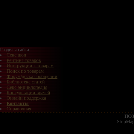
Разделы сайта
Секс шоп
Рейтинг товаров
Инструкции к товарам
Поиск по товарам
Форум/доска сообщений
Библиотека статей
Секс-энциклопедия
Консультации врачей
Онлайн поддержка
Контакты
Справочная
ПОЗ
StripMa