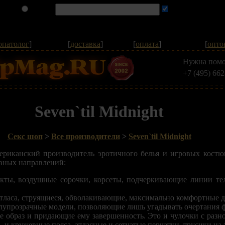
опатолог
]
[
доставка
]
[
оплата
]
[
опто
Нужна помо
+7 (495) 662
Seven`til Midnight
Секс шоп
>
Все производители
>
Seven`til Midnight
 американский производитель эротичного белья и игровых костю
вных направлений:
екты, воздушные сорочки, корсеты, подчеркивающие линии те
.
тласа, струящиеся, обволакивающие, максимально комфортные д
лупрозрачные модели, позволяющие лишь угадывать очертания 
 образ и придающие ему завершенность. Это и чулочки с разн
и, и кружевные пояса, атласные и сетчатые перчатки, трусики на