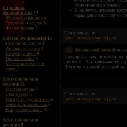
из цветочного кружева.
Страпоны,
И, конечно, игровые кост
фаллопротезы
12
наряд для любого случая, 
Женские страпоны
4
Трусики и насадки
5
Фаллопротезы
3
Сортировать по:
цене
|
номеру модели
|
дате
Смазки, лубриканты
15
На водной основе
2
Анальные смазки
1
Леопардовый легкий пиж
Возбуждающие
8
Полупрозрачная пижамка из 
Пролонгаторы
3
принтом. Топ завязывается на
Массажные масла и
Шортики с низкой посадкой на 
свечи
1
Секс-товары для
мужчин
21
Мастурбаторы
4
Сортировать по:
Секс куклы
5
цене
|
номеру модели
|
дате
Насадки и удлинители
6
Эрекционные кольца
3
Вакуумные помпы
3
Секс-товары для
женщин
5