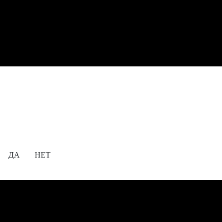
Содержание сайта предназначено для просмотра
исключительно лицам, достигшим совершеннолетия!
18+
Вам уже исполнилось 18 лет?
ДА
НЕТ