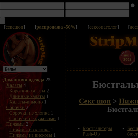
[
сексшоп
]
[
распродажа -50%
]
[
сексопатолог
]
[
дос
Домашняя одежда
25
Бюстгальт
Халаты
4
Короткие халаты
2
Длинные халаты
1
Секс шоп
>
Нижн
Халаты-кимоно
1
Сорочки
2
Бюстгаль
Сорочки из хлопка
1
Сорочки с кружевами
1
Пижамы
2
Бюстгальтеры
Бес
Пижамы из хлопка
1
Push-Up
бюст
Пижамы из вискозы
1