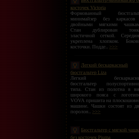
косточек Victoria
Формованный бюстгальт
минимайзер без каркасов
двойными мягкими чашкам
Стан дублирован тонк
эластичной сеткой. Середин
укреплена хлопком. Боков
косточки. Подде..
>>>
Легкий бескаркасный
бюстгальтер Liza
Легкий бескаркасн
бюстгальтер полуспортивно
типа. Стан из полотна в ви
широкого пояса с логотип
VOVA пришита на плоскошовн
машине. Чашки состоят из дв
поролон..
>>>
Бюстгальтер с мягкой чаш
без косточек Piuma