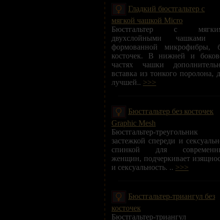
Гладкий бюстгальтер с
мягкой чашкой Micro
Бюстгальтер с мягки
двухслойными чашками 
формованной микрофибры, б
косточек. В нижней и боков
частях чашки дополнительн
вставка из тонкого поролона, 
лучшей..
>>>
Бюстгальтер без косточек
Graphic Mesh
Бюстгальтер-треугольник
застежкой спереди и сексуаль
спинкой для современн
женщин, подчеркивает изящно
и сексуальность. ..
>>>
Бюстгальтер-триангул без
косточек
Бюстгальтер-триангул