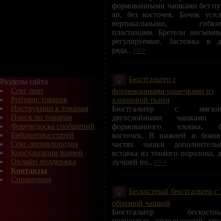
формованными чашками без пу
ап, без косточек. Бочок уси
вертикальными, гибки
пластинами. Бретели несъемн
регулируемые. Застежка в д
ряда..
>>>
Бюстгальтер с
Разделы сайта
Секс шоп
формованными чашечками из
Рейтинг товаров
хлопковой ткани
Инструкции к товарам
Бюстгальтер с мягки
Поиск по товарам
двухслойными чашками 
Форум/доска сообщений
формованного хлопка, б
Библиотека статей
косточек. В нижней и боков
Секс-энциклопедия
частях чашки дополнительн
Консультации врачей
вставка из тонкого поролона, 
Онлайн поддержка
лучшей по..
>>>
Контакты
Справочная
Бескостный бюстгальтер с 
образной чашкой
Бюстгальтер бескостны
полностью закрывающий груд