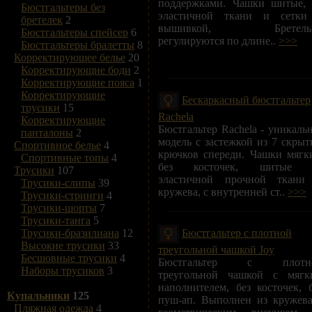
поддержками. Чашки шитые, 
Бюстгальтеры без
эластичной ткани и сетки
бретелек
2
вышивкой, Бретель
Бюстгальтеры спейсер
6
регулируются по длине..
>>>
Бюстгальтеры бралетты
8
Корректирующее белье
20
Корректирующие боди
2
Корректирующие пояса
1
Корректирующие
Бескаркасный бюстгальтер
трусики
15
Rachela
Корректирующие
Бюстгальтер Rachela - уникаль
панталоны
2
модель с застежкой из 7 скры
Спортивное белье
4
крючков спереди. Чашки мягк
Спортивные топы
4
без косточек, шитые 
Трусики
107
эластичной прочной ткани
Трусики-слипы
39
кружева, с внутренней ст..
>>>
Трусики-стринги
4
Трусики-шорты
7
Трусики-танга
5
Бюстгальтер с плотной
Трусики-бразилиана
12
Высокие трусики
33
треугольной чашкой Joy
Бесшовные трусики
4
Бюстгальтер с плотн
Наборы трусиков
3
треугольной чашкой с мягк
наполнителем, без косточек, 
Купальники
125
пуш-ап. Выполнен из кружева
Пляжная одежда
4