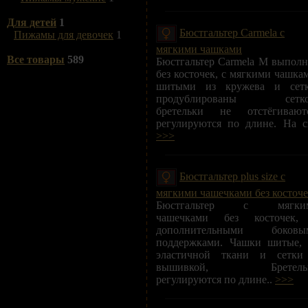
Для детей
1
Бюстгальтер Carmela с
Пижамы для девочек
1
мягкими чашками
Все товары
589
Бюстгальтер Carmela M выпол
без косточек, с мягкими чашка
шитыми из кружева и сетк
продублированы сетко
бретельки не отстёгиваютс
регулируются по длине. На с
>>>
Бюстгальтер plus size с
мягкими чашечками без косточ
Бюстгальтер с мягки
чашечками без косточек,
дополнительными боковы
поддержками. Чашки шитые, 
эластичной ткани и сетки
вышивкой, Бретель
регулируются по длине..
>>>