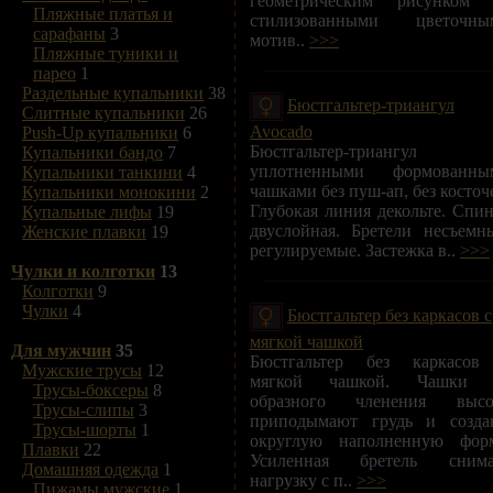
геометрическим рисунком 
Пляжные платья и
стилизованными цветочны
сарафаны
3
мотив..
>>>
Пляжные туники и
парео
1
Раздельные купальники
38
Бюстгальтер-триангул
Слитные купальники
26
Avocado
Push-Up купальники
6
Бюстгальтер-триангул
Купальники бандо
7
уплотненными формованны
Купальники танкини
4
чашками без пуш-ап, без косточ
Купальники монокини
2
Глубокая линия декольте. Спи
Купальные лифы
19
двуслойная. Бретели несъемн
Женские плавки
19
регулируемые. Застежка в..
>>>
Чулки и колготки
13
Колготки
9
Чулки
4
Бюстгальтер без каркасов с
мягкой чашкой
Для мужчин
35
Бюстгальтер без каркасов
Мужские трусы
12
мягкой чашкой. Чашки 
Трусы-боксеры
8
образного членения высо
Трусы-слипы
3
приподымают грудь и созда
Трусы-шорты
1
округлую наполненную форм
Плавки
22
Усиленная бретель снима
Домашняя одежда
1
нагрузку с п..
>>>
Пижамы мужские
1