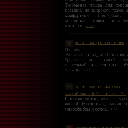
Т-образная чашка для хорош
посадки, на широком поясе д
комфортной поддержки,
боковинах пояса вставле
косточки..
>>>
Бюстгальтер без косточек
Naturals
Элегантный гладкий бюстгальт
бралетт на каждый ден
невесомый, идеален под люб
одежду...
>>>
Бюстгальтер-триангул с
мягкой чашкой без косточек S5
Бюстгальтер-триангул с мягк
чашкой без косточек, выполнен
микрофибры и сетки...
>>>
Бюстгальтер-минимайзер б