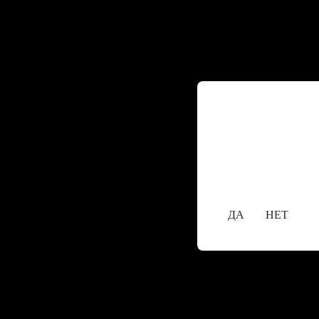
Содержание сайта
исключительно л
18+
Вам уже исполн
ДА
НЕТ