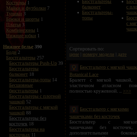
Бюстгальтеры
Бюст
Костюмы
1
балконет
с пл
Майки и футболки
7
Бюстгальтеры-
чашк
Туники
3
топы
Бюст
Брюки и шорты
1
с мя
Платья
3
чашк
Комбинезоны
1
Нижние юбки
1
Нижнее белье
390
Сортировать по:
Боди
2
цене
|
номеру модели
|
дате
Бюстгальтеры
257
Бюстгальтеры Push-Up
39
Бюстгальтер с мягкой чаш
Бюстгальтеры
балконет
18
Botanical Lace
Бюстгальтеры-топы
14
Бралетт с мягкой чашкой, 
Бесшовные
эластичном атласном пояс
бюстгальтеры
1
полностью кружевной. ..
>>>
Бюстгальтеры с плотной
чашкой
52
Бюстгальтеры с мягкой
Бюстгальтер с мягкими
чашкой
88
чашечками без косточек
Бюстгальтеры без
Бюстгальтер с мягки
косточек
18
чашечками без косточек,
Бюстгальтеры на
дополнительными боковы
косточках
11