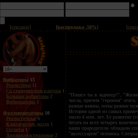
[
сексшоп
]
[
распродажа -50%
]
[
секс
Вибраторы
15
Реалистики
11
Со стимулятором клитора
1
"Пошел ты в задницу!", "Жизнь
Большие вибраторы
2
числа, причем "героиня" этого,
Вибронаборы
1
разные важны, попы разные ну
История одной из самых примеч
Фаллоимитаторы
10
около 4 млн. лет. Ее развитие 
Реалистичные
6
бегать на всех четырех конечнос
Классические дилдо
1
наши прародители обладали спо
Гиганты
1
"аксессуаром" человека. Специа
Анально-вагинальные
2