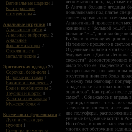
легкомысленность, надо заметит
Вагинальные шарики
1
В Англии большие ягодицы был
Клиторальные
подкладывали под платье специ
стимуляторы
4
совсем скромных по размерам за
Аналогичный процесс имел мест
Анальные игрушки
10
женщины с "большой ж...й". Н
Анальные пробки
4
большие "ж...", но и вообще люб
Анальные вибраторы
2
В общем, пресловутая цивилизац
Анальные
Из темного прошлого в светлое 
фаллоимитаторы
2
Отдельные попытки хотя бы част
Стеклянные и
будущая жена Джона Леннона Й
металлические
2
свежести", демонстрирующих пе
было то, что ее "творчество" в
Эротическая одежда
20
на пресс-ланче, посвященном в
Сорочки, беби-долл
1
отсутствии нижнего белья проде
Игровые костюмы
1
А между тем благодаря популяр
Бикини и комплекты
2
западе полки газетных киосков
Боди и комбинезоны
3
онанистов". Как грибы после д
Трусики и шорты
8
самое"... Обнажалось и впрямь 
Халаты и пеньюары
1
задница, сколько - э-э-э... как 
Мужское белье
4
заслуженно, конечно, и все тако
две полусферы, расположенные
Косметика с феромонами
2
увечные бездомные котята в Рож
Духи и смазки для
Но сейчас, в новом тысячелетии
мужчин
1
многих лет обструкции задница,
Средства по уходу за