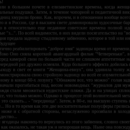
ь!
и в большом почете в елизаветинские времена, когда женщи
альные подушки. Затем, в течение чопорной и педантичной вик
дниц хмурили брови. Как, впрочем, и в отношении вообще всего,
о и в России, где в высшем свете доминировали худосочные б
о в относительно еще недавние советские времена полной ид
ые "з...". По всей видимости, в них видели посягательство на "
ия предала задницу стыдливому забвению, которое в той или ин
будущее
ично реабилитировать "доброе имя" задницы время от времени,
око Оно сняла короткий авангардный фильм "Четвереньки", в 
ред камерой свои по большей части не слишком аппетитные на 
 очередной раз дружно осмеяли. Куда большего эффекта добилась
ыходу в свет ее книги "Женщина-евнух", она удивила толпу ж
монстрировала свою стройную задницу во всей ее изумительной
ному в конце 60-х лозунгу "Обнажим все, что можно" голая за
 начали прогибаться под, весом новомодных "журналов для мужч
ождя стали множиться нудистские пляжи. Да и на улицах спло
все, что только можно. Однако в процессе этой волнительной ме
бы это сказать... - "передница". Затем, в 80-е, на высшую ступе
е... Но в то время как эти две восхитительные полусферы грелись
 ниже и с обратной стороны, незаслуженно прозябали в холод
дество...
 ягодицы наконец-то вернулись из этого забвения, словно своег
 как оказалось, не такая уж и нехорошая вещь. Ныне она повсюду