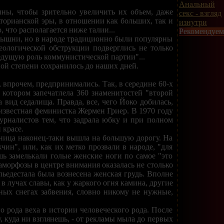
Анальный
ны, чтобы зрительно увеличить их объем, даже
секс - взгляд
торианской эры, в отношении как больших, так и
изнутри
 что располагается ниже талии...
Рекомендуем
арышни, но в народе традиционно были популярны
еологической обструкции подверглись не только
ведущую роль коммунистической партии"...
ой степени сохранилось до наших дней.
 впрочем, предпринимались. Так, в середине 60-х
котором запечатлела 360 знаменитостей "второй
вид седалища. Правда, все, чего Йоко добилась,
 известная феминистка Жермен Гриер. В 1970 году
урналистов тем, что задрала юбку и при полном
 красе.
дница наконец-таки вышла на большую дорогу. На
ин", или, как их метко прозвали в народе, "для
шь замелькали голые женские ноги по самое "это
таморфозы в центре внимания оказалась не столько
нь пьедестала была вознесена женская грудь. Вполне
 в лучах славы, как у жаркого огня камина, другие
ных снегах забвения, словно никому не нужные,
о рода веха в истории человеческого рода. После
, куда ни взглянешь, - от рекламы мыла до первых