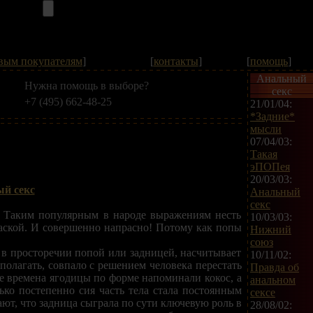
вым покупателям
]
[
контакты
]
[
помощь
]
Анальный
Нужна помощь в выборе?
секс
+7 (495) 662-48-25
21/01/04:
*Задние*
мысли
07/04/03:
Такая
эПОПея
20/03/03:
й секс
Анальный
секс
... Таким популярным в народе выражениям несть
10/03/03:
краской. И совершенно напрасно! Потому как попы
Нижний
союз
 в просторечии попой или задницей, насчитывает
10/11/02:
 полагать, совпало с решением человека перестать
Правда об
ние времена ягодицы по форме напоминали кокос, а
анальном
ько постепенно сия часть тела стала постоянным
сексе
ют, что задница сыграла по сути ключевую роль в
28/08/02: