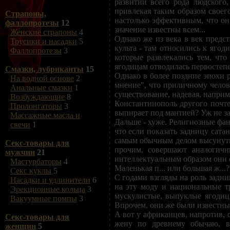
развитии всего рода людског
привлекая таким образом своего
Страпоны,
настолько эффективным, что он
фаллопротезы
12
значение известны всем...
Женские страпоны
4
Однако же из века в век предс
Трусики и насадки
5
культа - там относились к яго
Фаллопротезы
3
которые развлекались тем, чт
ягодицам отводилась первостепе
Смазки, лубриканты
15
Однако в более поздние эпохи р
На водной основе
2
мнение", что приличному челове
Анальные смазки
1
существование, надевая, наприм
Возбуждающие
8
Константинополь другого почте
Пролонгаторы
3
выпирает под мантией? Уж не зад
Массажные масла и
Дальше - хуже. Религиозные фа
свечи
1
что если показать задницу сата
самым обычным делом высунуть 
Секс-товары для
прочим, совершают аналогичн
мужчин
21
интеллектуальным образом они с
Мастурбаторы
4
Маленькая п... или большая ж...?
Секс куклы
5
С годами взгляды на роль задни
Насадки и удлинители
6
на эту моду и национальные т
Эрекционные кольца
3
мускулистые, выпуклые ягодиц
Вакуумные помпы
3
Впрочем, они же были известны 
А вот у африканцев, напротив,
Секс-товары для
жену по древнему обычаю, в
женщин
5