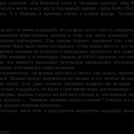
ые девушки" (Fat Bottomed Girls) и "Большая задница" (Big
липах к месту и не к месту. Наглядный пример - хиты Pretty Fl
ина. А в Майами, к примеру, сейчас в особом фаворе "ботин
для кого-то очень отрадный), что на фоне всего этого и, наверно
ановится общественное мнение к тому, что часто называют "
полыми партнерами). Еще совсем недавно анальный секс счит
ном. Надо было очень постараться, чтобы найти кого-то, кто бы
ением задницы из Золушки в прекрасную принцессу, все, кажет
8% женщин (а в некоторых странах до 84%!) признали, что он
ие, что намного превышает результаты предыдущих исследова
ельно, учитывая все вышесказанное.
огранностью - не формы, конечно, а своего, так сказать, примен
ивой. Можно просто любоваться ею часами, и это занятие не н
 на улице. Есть даже таланты, умеющие издавать ею мелодии.
 сильно порадовать, но были в свое время люди, выступающие с
и формы: бывшая супруга английского принца и. постоянный п
 задницу с... "мешком, полным гаечных ключей"! Говорят, все о
р художественным полотном...
ительных: часть тела, в просторечии именуемую задницей, мо
атей