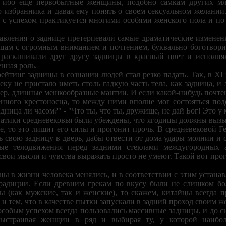
о, ибо еще первобытные женщины, подобно самкам других м
 избранника и давая ему понять о своем сексуальном желании.
 с успехом практикуется многими особями женского пола и по 
тавления о заднице претерпевали самые драматические измене
дицам с огромным вниманием и почтением, буквально боготвори
о раскашивали друг другу задницы в красный цвет и исполн
нная роль.
ейтинг задницы в сознании людей стал резко падать. Так, в XI 
ку не пристало иметь столь гадкую часть тела, как задница, и
ер, длинные мешкообразные мантии. И если какой-нибудь почтен
нного крестоносца, то между ними вполне мог состояться под
ница ли часом?" - "Что ты, что ты, дружище, не дай Бог! Это у 
натики средневековья были убеждены, что ягодицы должны вызыв
не, то это лишит его силы и прогонит прочь. В средневековой
свою задницу в дверь, дабы отвести от дома удары молнии и 
ые телодвижения перед задними стеклами междугородных а
вои мысли и чувства выражать просто не умеют. Такой вот прогр
цы в жизни человека менялись, и в соответствии с этим устанав
радиции. Если древним грекам по вкусу были не слишком б
ы (как мужские, так и женские), то скажем, китайцы всегда 
и тем, что в качестве пытки запускали в задний проход своим ж
 особым успехом всегда пользовались массивные задницы, и до
ыстраивая женщин в ряд и выбирая ту, у которой наибол