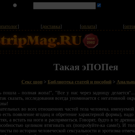
опатолог
]
[
доставка
]
[
оплата
]
[
опто
Такая эПОПея
Секс шоп
>
Библиотека статей и пособий
>
Анальны
 пошла - полная жопа!", "Все у нас через задницу делается"
 так сказать, исследования всегда упоминается с негативной о
жны!
ательных во всех отношениях частей тела человека, именуемой
(то есть появление ягодиц и обретение характерной формы), надо
тях, а встать на ноги и распрямиться. Говорят, будто в те древ
собностью целиком втягивать их (попробуйте-ка сами!). И тол
листы по истории человеческой сексуальности и эротизма отмеча