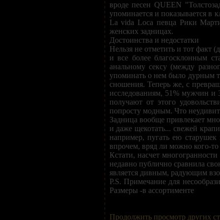
вроде песен QUEEN "Толстозад
упоминается и показывается в к
La vida Loca певца Рики Март
женских задницах.
Достоинства и недостатки
Нельзя не отметить и тот факт (
и все более благосклонным ст
анальному сексу (между разно
упоминать о нем было дурным то
сношения. Теперь же, с превращ
исследованиям, 51% мужчин и 3
получают от этого удовольств
попросту модным. Что неудивит
Задница вообще привлекает мног
и даже щекотать... свежей крап
например, пугать ею старушек
впрочем, вряд ли можно кого-то
Кстати, насчет многогранност
недавно публично сравнила свою
является дивным, радующим взо
P.S. Примечание для несообраз
Размеры -в ассортименте
Продолжить просмотр других ст