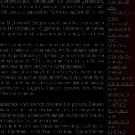
лекопитающих, совершали ею особые движения,
Анальный
 Что ж, по всей видимости, способ этот оказался
секс
сей день, а выражение "крутить задницей" и его
16/08/02:
Как
стать
ния. В Древней Греции она была объектом целого
страстной
ли. Не отставали от древних эллинов и римляне,
женщиной.
яли причудливый праздничный танец, в котором
Анальный
секс.
веке, во времена крестоносцев, в обществе "было
01/07/02:
 люди всячески ухищрялись, чтобы скрыть само ее
Парень,
ный крестоносец встречал где-нибудь на дороге в
похоже, ты
обный диалог; "Эй, дружище, что это у тебя там
ошибся
меня там просто сверток с бутербродами".
номером!
ать ужас и отвращение, и поэтому слепо верили,
29/06/02:
 Германии во время разрушительных ураганов было
Вверх дном
силы зла. В наши дни футбольные фанаты, между
или краткий
втобусов - видимо, просто потому, что более
курс
есс и все такое.
анального
сношения
ливалась мода на тот или иной ее размер. Влияли
14/05/02:
ольшие и не слишком маленькие, но непременно
Игрушки
предпочитали невыразительные маленькие попки.
для
ертвам изголодавшихся крыс...
анального
 сих пор в некоторых племенах мужчины выбирают
секса
ее крупные, мясистые ягодицы. Удивительная
02/05/02: