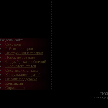
Разделы сайта
Секс шоп
Рейтинг товаров
Инструкции к товарам
Поиск по товарам
Форум/доска сообщений
Библиотека статей
Секс-энциклопедия
Консультации врачей
Онлайн поддержка
Контакты
Справочная
ПОЗ
StripMa