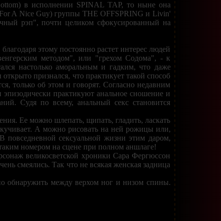
 Bottom) в исполнении SPINAL TAP, то ныне она
y (For A Nice Guy) группы THE OFFSPRING и Livin'
очный рэп", почти целиком сфокусированный на
е, благодаря этому постоянно растет интерес людей
венгерским методом", или "грехом Содома", - к
ался настолько аморальным и гадким, что даже
 открыто признался, что практикует такой способ
ся, только об этом и говорят. Согласно недавним
и эпизодически практикуют анальное сношение и
ний. Судя по всему, анальный секс становится
ения. Ее можно шлепать, щипать, гладить, ласкать
аскучивает. А можно рисовать на ней рожицы или,
 В повседневной сексуальной жизни этим даром,
 таким номером на сцене при полном аншлаге!
ерсонаж великосветской хроники Сара Фергюссон
чень смеялись. Так что не всякая женская задница
жно обнаружить между верхом ног и низом спины.