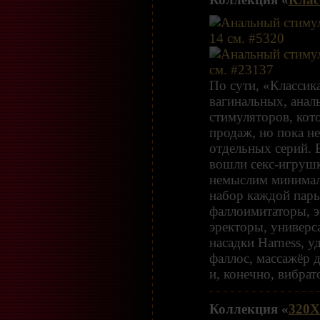
По сути, «Классика
вагинальных, анал
стимуляторов, кот
продаж, но пока не
отдельных серий. 
вошли секс-игрушк
немыслим минима
набор каждой пары
фаллоимитаторы, э
эректоры, универс
насадки Harness, 
фаллос, массажёр 
и, конечно, вибрат
Коллекция «
320Х