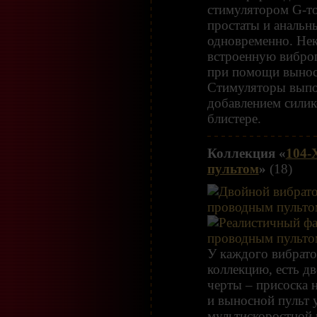
стимулятором G-т
простаты и аналь
одновременно. Не
встроенную вибро
при помощи вынос
Стимуляторы выпо
добавлением силик
блистере.
Коллекция «
104-
пультом
»
(18)
У каждого вибрато
коллекцию, есть д
черты – присоска 
и выносной пульт 
мультискоростной 