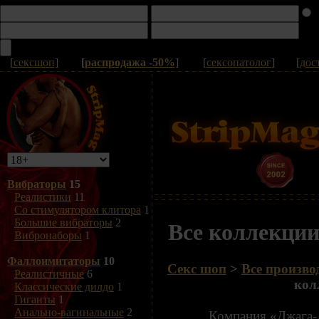
[
сексшоп
]
[
распродажа -50%
]
[
сексопатолог
]
[
дос
Вибраторы
15
Реалистики
11
Со стимулятором клитора
1
Большие вибраторы
2
Все коллекции
Вибронаборы
1
Фаллоимитаторы
10
Секс шоп
>
Все произво
Реалистичные
6
кол
Классические дилдо
1
Гиганты
1
Анально-вагинальные
2
Компания «Джага-