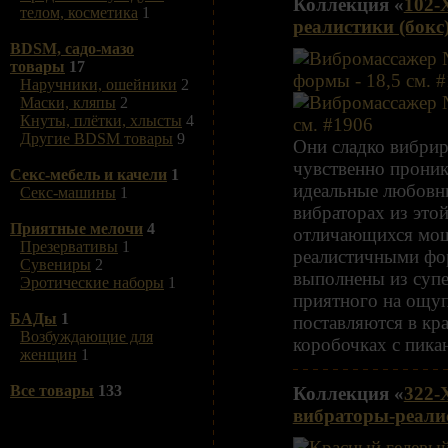
Коллекция «
102-
телом, косметика
1
реалистики (бокс
BDSM, садо-мазо
товары
17
Наручники, ошейники
2
Маски, кляпы
2
Кнуты, плётки, хлысты
4
Другие BDSM товары
9
Они сладко вибр
чувственно прони
Секс-мебель и качели
1
идеальные любовни
Секс-машины
1
вибраторах из этой
Приятные мелочи
4
отличающихся мо
Презервативы
1
реалистичными фо
Сувениры
2
выполнены из супе
Эротические наборы
1
приятного на ощу
БАДы
1
поставляются в кр
Возбуждающие для
коробочках с пика
женщин
1
Все товары
133
Коллекция «
322-
вибраторы-реалис