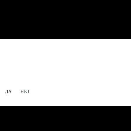
Содержание сайта предназначено для просмотра
исключительно лицам, достигшим совершеннолетия!
18+
Вам уже исполнилось 18 лет?
ДА
НЕТ