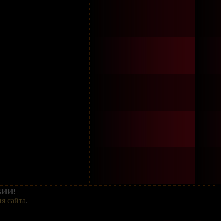
ИИ!
я сайта
.