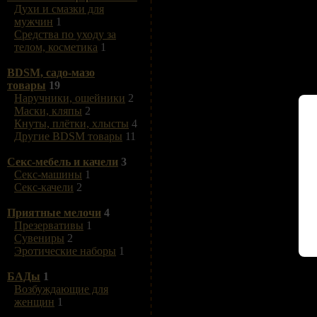
Духи и смазки для
мужчин
1
Средства по уходу за
телом, косметика
1
BDSM, садо-мазо
товары
19
Наручники, ошейники
2
Маски, кляпы
2
Кнуты, плётки, хлысты
4
Другие BDSM товары
11
Секс-мебель и качели
3
Секс-машины
1
Секс-качели
2
Приятные мелочи
4
Презервативы
1
Сувениры
2
Эротические наборы
1
БАДы
1
Возбуждающие для
женщин
1