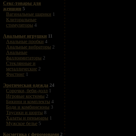
Секс-товары для
женщин
5
Вагинальные шарики
1
Клиторальные
стимуляторы
4
Анальные игрушки
11
Анальные пробки
4
Анальные вибраторы
2
Анальные
фаллоимитаторы
2
Стеклянные и
металлические
2
Фистинг
1
Эротическая одежда
24
Сорочки, беби-долл
1
Игровые костюмы
2
Бикини и комплекты
4
Боди и комбинезоны
3
Трусики и шорты
8
Халаты и пеньюары
1
Мужское белье
5
Косметика с феромонами
2