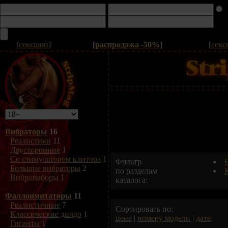
[
сексшоп
]
[
распродажа -50%
]
[
секс
Вибраторы
16
Реалистики
11
Двусторонние
1
Со стимулятором клитора
1
Фильтр
В
Большие вибраторы
2
по разделам
Вибронаборы
1
каталога:
Фаллоимитаторы
11
Реалистичные
7
Сортировать по:
Классические дилдо
1
цене
|
номеру модели
|
дате
Гиганты
1