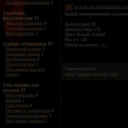
Анально-вагинальные
2
Белый эмалированный салат
Страпоны,
Белый эмалированный салатник с
фаллопротезы
12
Женские страпоны
4
Высота (мм): 65
Трусики и насадки
5
Диаметр (мм): 170
Фаллопротезы
3
Цвет: Белый, Синий
Вес (г): 140
Смазки, лубриканты
15
Объем по данны..
>>>
На водной основе
2
Анальные смазки
1
Возбуждающие
8
Пролонгаторы
3
Сортировать по:
Массажные масла и
цене
|
номеру модели
|
дате
свечи
1
Секс-товары для
мужчин
23
Мастурбаторы
4
Вагины
1
Секс куклы
6
Насадки и удлинители
6
Эрекционные кольца
3
Вакуумные помпы
3