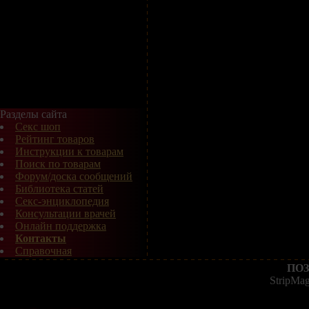
Разделы сайта
Секс шоп
Рейтинг товаров
Инструкции к товарам
Поиск по товарам
Форум/доска сообщений
Библиотека статей
Секс-энциклопедия
Консультации врачей
Онлайн поддержка
Контакты
Справочная
ПОЗ
StripMa