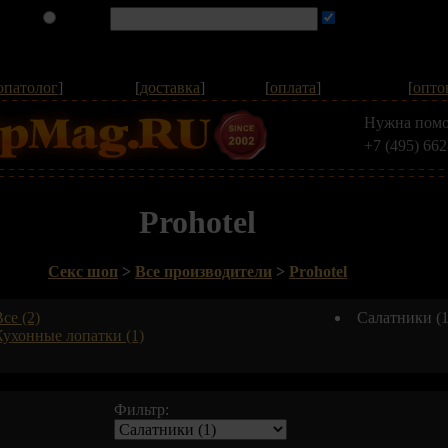
опатолог
]
[
доставка
]
[
оплата
]
[
опто
Нужна помо
+7 (495) 662
Prohotel
Секс шоп
>
Все производители
>
Prohotel
се (2)
Салатники (1
Кухонные лопатки (1)
Фильтр: