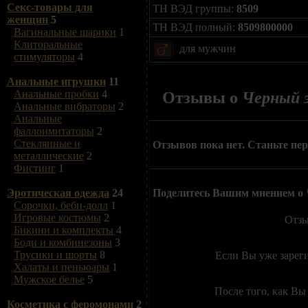
Секс-товары для
ТН ВЭД группы:
8509
женщин
5
ТН ВЭД полный:
8509800000
Вагинальные шарики
1
Клиторальные
для мужчин
стимуляторы
4
Анальные игрушки
11
Анальные пробки
4
Отзывы о
Черный э
Анальные вибраторы
2
Анальные
фаллоимитаторы
2
Стеклянные и
Отзывов пока нет. Станьте пе
металлические
2
Фистинг
1
Поделитесь Вашим мнением о
Эротическая одежда
24
Сорочки, беби-долл
1
Игровые костюмы
2
Отзы
Бикини и комплекты
4
Боди и комбинезоны
3
Трусики и шорты
8
Если Вы уже зарег
Халаты и пеньюары
1
Мужское белье
5
После того, как Вы
Косметика с феромонами
2