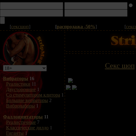
[
сексшоп
]
[
распродажа -50%
]
[
секс
Секс шоп
Вибраторы
16
Реалистики
11
Двусторонние
1
Со стимулятором клитора
1
Большие вибраторы
2
Вибронаборы
1
Фаллоимитаторы
11
Реалистичные
7
Классические дилдо
1
Гиганты
1