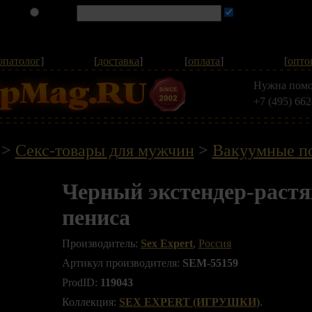
опатолог
]
[
доставка
]
[
оплата
]
[
опто
Нужна помо
+7 (495) 662
>
Секс-товары для мужчин
>
Вакуумные п
Черный экстендер-раст
пениса
Производитель:
Sex Expert
,
Россия
Артикул производителя:
SEM-55159
ProdID:
119043
Коллекция:
SEX EXPERT (ИГРУШКИ)
.