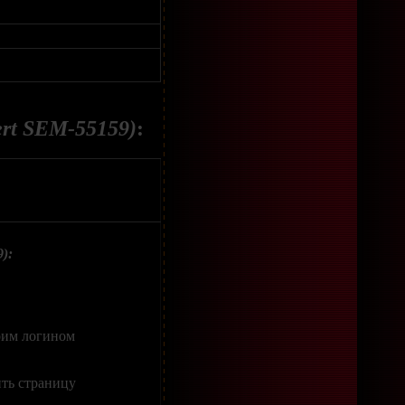
rt SEM-55159)
:
):
оим логином
ить страницу