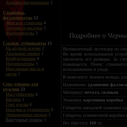
Анально-вагинальные
2
Страпоны,
фаллопротезы
12
Женские страпоны
4
Трусики и насадки
5
Фаллопротезы
3
Подробнее о
Черный
Смазки, лубриканты
15
На водной основе
2
Великолепный экстендер из сер
Анальные смазки
1
Во время использования устрой
Возбуждающие
8
увеличить его размеры. За сч
Пролонгаторы
3
повышается. Пенис становитс
Массажные масла и
использовании и уходе.
свечи
1
В комплекте: базовое кольцо, д
Секс-товары для
Назначение:
удлинение фаллоса
мужчин
23
Материал:
металл, силикон
Мастурбаторы
4
Вагины
1
Упаковка:
картонная коробка
Секс куклы
6
Габариты заводской упаковки (д
Насадки и удлинители
6
Эрекционные кольца
3
Габариты упаковочной коробки 
Вакуумные помпы
3
Вес (брутто):
160
гр.