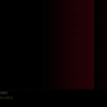
ИИ!
я сайта
.