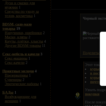
Духи и смазки для
мужчин
1
Средства по уходу за
телом, косметика
1
Черный эксте
BDSM, садо-мазо
товары
19
Наручники, ошейники
2
Маски, кляпы
2
Кнуты, плётки, хлысты
4
Другие BDSM товары
11
Поделиться В
Секс-мебель и качели
3
Секс-машины
1
Секс-качели
2
Этот товар В
курьером
Приятные мелочи
4
в постом
Презервативы
1
курьеро
Сувениры
2
почтой п
Эротические наборы
1
Узнать подр
БАДы
1
покупки
Возбуждающие для
женщин
1
После покуп