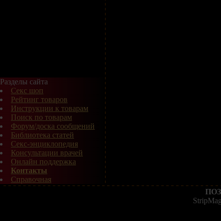
Разделы сайта
Секс шоп
Рейтинг товаров
Инструкции к товарам
Поиск по товарам
Форум/доска сообщений
Библиотека статей
Секс-энциклопедия
Консультации врачей
Онлайн поддержка
Контакты
Справочная
ПОЗ
StripMa