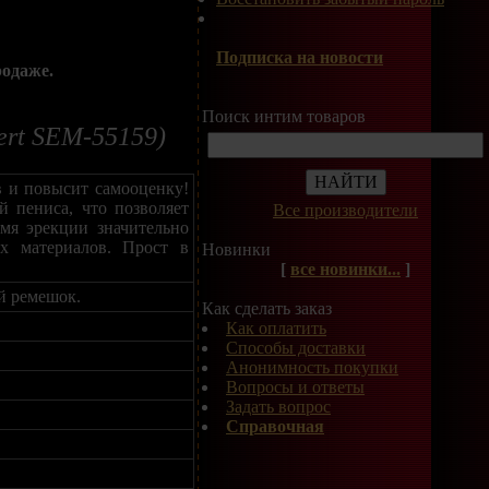
Подписка на новости
родаже.
Поиск интим товаров
ert SEM-55159)
в и повысит самооценку!
й пениса, что позволяет
Все производители
емя эрекции значительно
х материалов. Прост в
Новинки
[
все новинки...
]
й ремешок.
Как сделать заказ
Как оплатить
Способы доставки
Анонимность покупки
Вопросы и ответы
Задать вопрос
Справочная