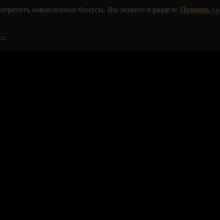
 потратить накопленные бонусы, Вы можете в разделе
Помощь »»
 →