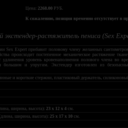
Цена:
2268.00
РУБ.
К сожалению, позиция временно отсутствует в п
 экстендер-растяжитель пениса (Sex Exp
ии Sex Expert прибавит половому члену желанных сантиметро
ства происходит постепенное механическое растяжение ткане
ёт удлинения уровень кровенаполнения полового члена во вр
я большим и упругим. Экстендер изготовлен из безопасны
линные и короткие стержни, пластиковый держатель, силиконовы
лина, ширина, высота):
23 x 12 x 4
см.
(длина, ширина, высота):
25 x 17 x 10
см.