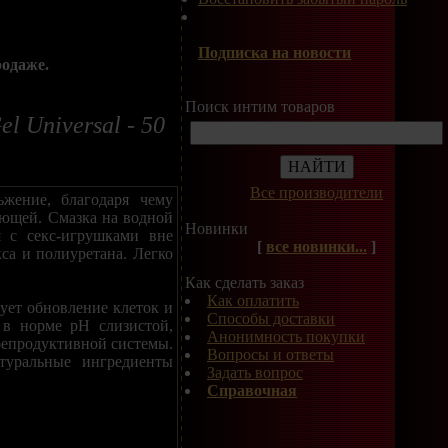
Подписка на новости
родаже.
Поиск интим товаров
l Universal - 50
Все производители
ьжение, благодаря чему
ающей. Смазка на водной
Новинки
я с секс-игрушками вне
[
все новинки...
]
кса и полиуретана. Легко
Как сделать заказ
Как оплатить
ует обновление клеток и
Способы доставки
 в норме pH слизистой,
Анонимность покупки
репродуктивной системы.
Вопросы и ответы
туральные ингредиенты
Задать вопрос
Справочная