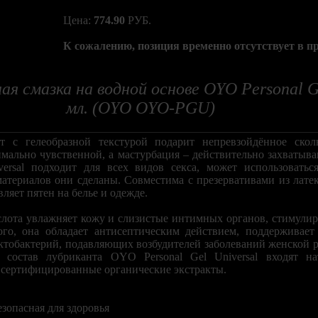
Цена:
774.90
РУБ.
К сожалению, позиция временно отсутствует в п
я смазка на водной основе OYO Personal Ge
мл. (OYO OYO-PGU)
т с гелеобразной текстурой подарит непревзойдённое скол
имально чувственной, а мастурбация – действительно захватыв
ersal подходит для всех видов секса, может использоватьс
материалов они сделаны. Совместима с презервативами из лате
вляет пятен на белье и одежде.
слота увлажняет кожу и слизистые интимных органов, стимулир
ого, она обладает антисептическим действием, поддерживает
актобактерий, подавляющих возбудителей заболеваний женской 
состав лубриканта OYO Personal Gel Universal входят на
 сертифицированные органические экстракты.
езопасная для здоровья