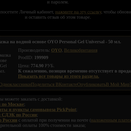
и паролем.
 посетите Личный кабинет,
нажмите на эту ссылку
, чтобы обнов
и оставить отзыв об этом товаре.
ка на водной основе OYO Personal Gel Universal - 50 мл.
Производитель:
OYO
,
Великобритания
ProdID:
199909
Цена:
774.90
РУБ.
К сожалению, позиция временно отсутствует в прода
Показать все товары из этого раздела.
Одноклассники
Поделиться ВКонтакте
Опубликовать
В Мой Мир
ы можете заказать с доставкой:
 по Москве
;
аты и пункты самовывоза PickPoint
;
м СДЭК по России
;
о России
с оплатой при получении на почте (
наложенным плате
арительной оплаты 100% стоимости заказа;