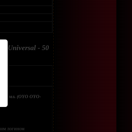
 Universal - 50
 - 50 мл. (OYO OYO-
оим логином