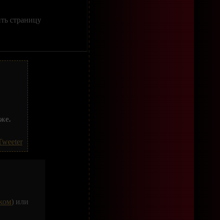
ить страницу
же.
Tweeter
жом
) или