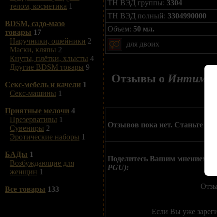
ТН ВЭД группы:
3304
телом, косметика
1
ТН ВЭД полный:
3304990000
BDSM, садо-мазо
Объем:
50 мл.
товары
17
Наручники, ошейники
2
для двоих
Маски, кляпы
2
Кнуты, плётки, хлысты
4
Другие BDSM товары
9
Отзывы о
Интимная 
Секс-мебель и качели
1
Секс-машины
1
Приятные мелочи
4
Презервативы
1
Отзывов пока нет. Станьте пе
Сувениры
2
Эротические наборы
1
БАДы
1
Поделитесь Вашим мнением о
Возбуждающие для
PGU):
женщин
1
Отзы
Все товары
133
Если Вы уже зарег