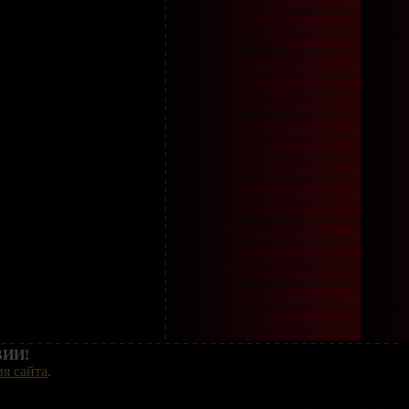
ИИ!
я сайта
.