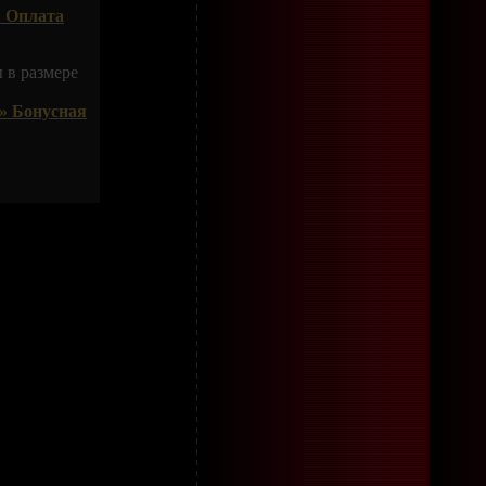
 Оплата
 в размере
» Бонусная