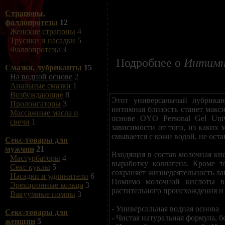
Страпоны,
фаллопротезы
12
Женские страпоны
4
Трусики и насадки
5
Фаллопротезы
3
Подробнее о
Интимна
Смазки, лубриканты
15
На водной основе
2
Анальные смазки
1
Возбуждающие
8
Этот универсальный лубрикан
Пролонгаторы
3
интимная близость станет макс
Массажные масла и
основе OYO Personal Gel Univ
свечи
1
зависимости от того, из каких 
смывается с кожи водой, не оста
Секс-товары для
мужчин
21
Входящая в состав молочная ки
Мастурбаторы
4
выработку коллагена. Кроме т
Секс куклы
5
сохраняет жизнедеятельность л
Насадки и удлинители
6
Помимо молочной кислоты в 
Эрекционные кольца
3
растительного происхождения и
Вакуумные помпы
3
- Универсальная водная основа
Секс-товары для
- Чистая натуральная формула, б
женщин
5