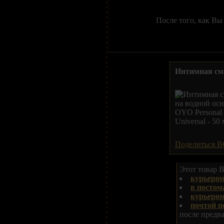
После того, как Вы
Интимная смаз
Поделиться В
Этот товар В
курьером
в постом
курьеро
почтой п
после предв