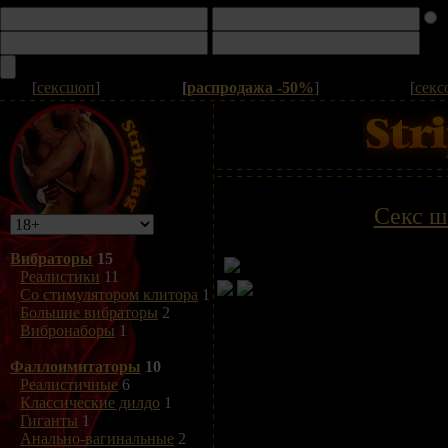
[
сексшоп
]
[
распродажа -50%
]
[
секс
Секс ш
Вибраторы
15
Реалистики
11
Со стимулятором клитора
1
Большие вибраторы
2
Вибронаборы
1
Фаллоимитаторы
10
Реалистичные
6
Классические дилдо
1
Гиганты
1
Анально-вагинальные
2