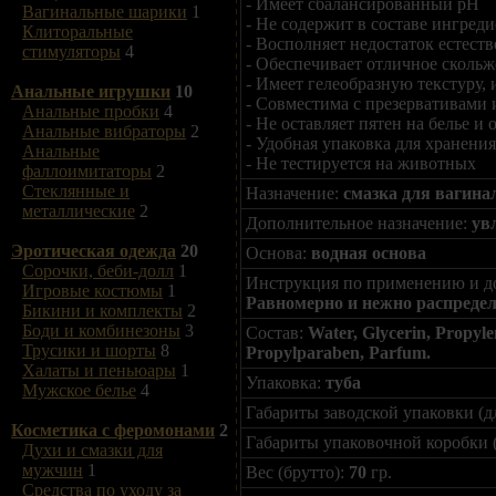
- Имеет сбалансированный pH
Вагинальные шарики
1
- Не содержит в составе ингре
Клиторальные
- Восполняет недостаток естеств
стимуляторы
4
- Обеспечивает отличное сколь
- Имеет гелеобразную текстуру
Анальные игрушки
10
- Совместима с презервативами
Анальные пробки
4
- Не оставляет пятен на белье и 
Анальные вибраторы
2
- Удобная упаковка для хранени
Анальные
- Не тестируется на животных
фаллоимитаторы
2
Стеклянные и
Назначение:
смазка для вагина
металлические
2
Дополнительное назначение:
ув
Эротическая одежда
20
Основа:
водная основа
Сорочки, беби-долл
1
Инструкция по применению и д
Игровые костюмы
1
Равномерно и нежно распредел
Бикини и комплекты
2
Боди и комбинезоны
3
Состав:
Water, Glycerin, Propyle
Трусики и шорты
8
Propylparaben, Parfum.
Халаты и пеньюары
1
Упаковка:
туба
Мужское белье
4
Габариты заводской упаковки (д
Косметика с феромонами
2
Габариты упаковочной коробки 
Духи и смазки для
мужчин
1
Вес (брутто):
70
гр.
Средства по уходу за