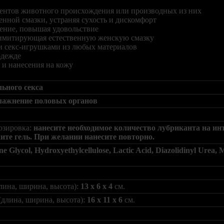
диентов животного происхождения или производных из них
енной смазки, устраняя сухость и дискомфорт
жение, повышая удовольствие
, имитирующая естественную женскую смазку
 и секс-игрушками из любых материалов
одежде
я и нанесения на кожу
льного секса
лажнение половых органов
озировка:
нанесите необходимое количество лубриканта на и
ите гель. При желании нанесите повторно.
ne Glycol, Hydroxyethylcellulose, Lactic Acid, Diazolidinyl Urea,
лина, ширина, высота):
13 x 6 x 4
см.
(длина, ширина, высота):
16 x 11 x 6
см.