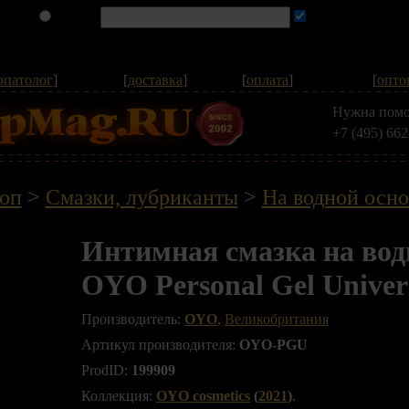
опатолог
]
[
доставка
]
[
оплата
]
[
опто
Нужна помо
+7 (495) 662
оп
>
Смазки, лубриканты
>
На водной осно
Интимная смазка на вод
OYO Personal Gel Univers
Производитель:
OYO
,
Великобритания
Артикул производителя:
OYO-PGU
ProdID:
199909
Коллекция:
OYO cosmetics
(
2021
)
.