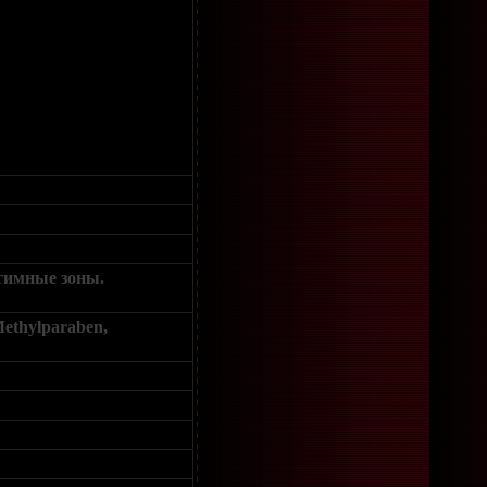
нтимные зоны.
 Methylparaben,