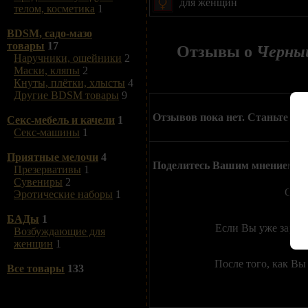
для женщин
телом, косметика
1
BDSM, садо-мазо
товары
17
Отзывы о
Черный
Наручники, ошейники
2
Маски, кляпы
2
Кнуты, плётки, хлысты
4
Другие BDSM товары
9
Отзывов пока нет. Станьте пе
Секс-мебель и качели
1
Секс-машины
1
Приятные мелочи
4
Поделитесь Вашим мнением о
Презервативы
1
Сувениры
2
Отзы
Эротические наборы
1
БАДы
1
Если Вы уже зарег
Возбуждающие для
женщин
1
После того, как Вы
Все товары
133