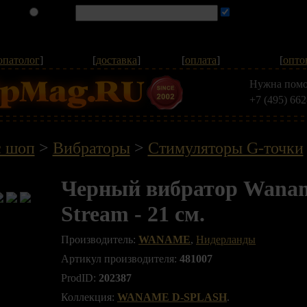
опатолог
]
[
доставка
]
[
оплата
]
[
опто
Нужна помо
+7 (495) 662
с шоп
>
Вибраторы
>
Стимуляторы G-точки
Черный вибратор Wanam
Stream - 21 см.
Производитель:
WANAME
,
Нидерланды
Артикул производителя:
481007
ProdID:
202387
Коллекция:
WANAME D-SPLASH
.