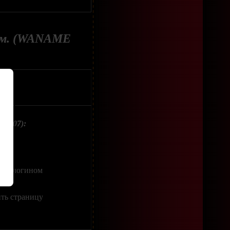
 см. (WANAME
81007):
оим логином
ить страницу