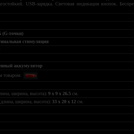
агостойкий. USB-зарядка. Световая индикация кнопок. Беспр
 (G-точки)
гинальная стимуляция
й
енный аккумулятор
м товаром:
лина, ширина, высота):
9 x 9 x 26.5
см.
(длина, ширина, высота):
33 x 20 x 12
см.