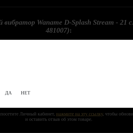
 вибратор Waname D-Splash Stream - 21
481007)
:
рвым!
Содержание сайта предназначено для просмотра
исключительно лицам, достигшим совершеннолетия!
18+
Черный вибратор Waname D-Splash Stream - 21 см. (WANAME 4
Вам уже исполнилось 18 лет?
вы могут оставлять только зарегистрированные пользователи.
Регистрация нового пользователя.
ДА
НЕТ
истрированный пользователь,
войдите в Личный кабинет
под св
и паролем.
 посетите Личный кабинет,
нажмите на эту ссылку
, чтобы обнов
и оставить отзыв об этом товаре.