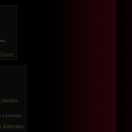
же.
Tweeter
 Оплата
 в размере
» Бонусная