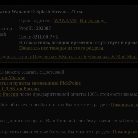
тор Waname D-Splash Stream - 21 см.
Производитель:
WANAME
,
Нидерланды
ProdID:
202387
Цена:
8211.00
РУБ.
К сожалению, позиция временно отсутствует в прода
Показать все товары из этого раздела.
Одноклассники
Поделиться ВКонтакте
Опубликовать
В Мой Мир
ы можете заказать с доставкой:
 по Москве
;
аты и пункты самовывоза PickPoint
;
м СДЭК по России
;
о России
после предварительной оплаты 100% стоимости заказа;
обно обо всех способах оплаты Вы можете в разделе
Помощь »»»
ки данного товара на Ваш Лицевой счет будут начислены бонусы
 потратить накопленные бонусы, Вы можете в разделе
Помощь »»