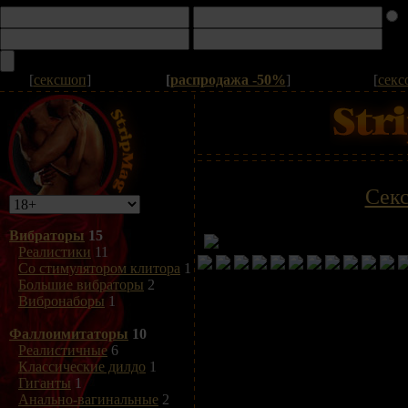
[
сексшоп
]
[
распродажа -50%
]
[
секс
Сек
Вибраторы
15
Реалистики
11
Со стимулятором клитора
1
Большие вибраторы
2
Вибронаборы
1
Фаллоимитаторы
10
Реалистичные
6
Классические дилдо
1
Гиганты
1
Анально-вагинальные
2