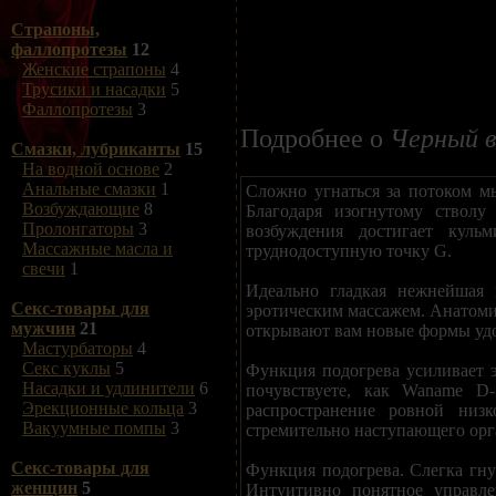
Страпоны,
фаллопротезы
12
Женские страпоны
4
Трусики и насадки
5
Фаллопротезы
3
Подробнее о
Черный в
Смазки, лубриканты
15
На водной основе
2
Анальные смазки
1
Сложно угнаться за потоком мы
Возбуждающие
8
Благодаря изогнутому стволу
Пролонгаторы
3
возбуждения достигает куль
Массажные масла и
труднодоступную точку G.
свечи
1
Идеально гладкая нежнейшая
Секс-товары для
эротическим массажем. Анатоми
мужчин
21
открывают вам новые формы удо
Мастурбаторы
4
Секс куклы
5
Функция подогрева усиливает 
Насадки и удлинители
6
почувствуете, как Waname D
Эрекционные кольца
3
распространение ровной низк
Вакуумные помпы
3
стремительно наступающего орга
Секс-товары для
Функция подогрева. Слегка гну
женщин
5
Интуитивно понятное управле