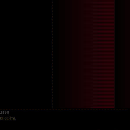
ИИ!
я сайта
.