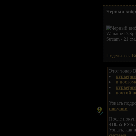
Черный вибра
Поделиться В
Этот товар В
курьером
в постом
курьеро
почтой п
Узнать подр
покупки
После покуп
410.55 РУБ.
Узнать, как
система