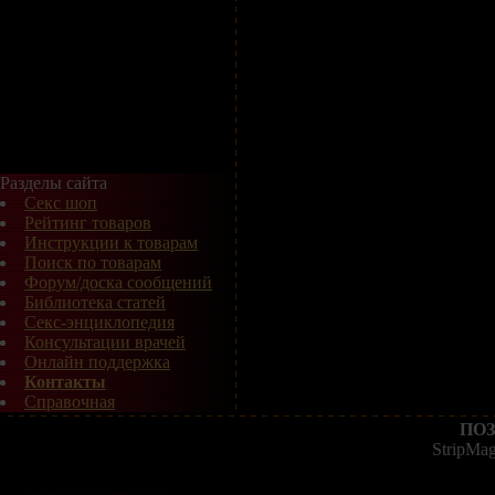
Разделы сайта
Секс шоп
Рейтинг товаров
Инструкции к товарам
Поиск по товарам
Форум/доска сообщений
Библиотека статей
Секс-энциклопедия
Консультации врачей
Онлайн поддержка
Контакты
Справочная
ПОЗ
StripMa