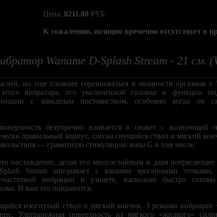
Цена:
8211.00
РУБ.
К сожалению, позиция временно отсутствует в п
ибратор Waname D-Splash Stream - 21 см.
слей, но еще сложнее соревноваться в мощности оргазмов с 
 этого вибратора, его увеличенной головке и функции по
минации с завидным постоянством, особенно когда он 
 поверхность безупречно вливается в сюжет с волнующей 
чески правильный корпус, слегка гнущийся ствол и мягкий ко
вольствия — грамотную стимуляцию зоны G в том числе.
это наслаждение, делая его многослойным и даря потрясающе
-Splash Stream заигрывает с вашими эрогенными точками,
очастотной вибрации и узнаете, насколько быстро готовы
зма. И вам это понравится.
щийся изогнутый ствол и мягкий кончик. 3 режима вибрации 
ние. Ультранежная поверхность из мягкого «жидкого» сил