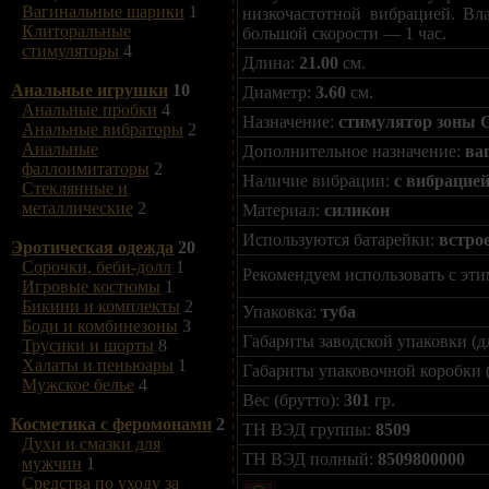
Вагинальные шарики
1
низкочастотной вибрацией. Вл
Клиторальные
большой скорости — 1 час.
стимуляторы
4
Длина:
21.00
см.
Анальные игрушки
10
Диаметр:
3.60
см.
Анальные пробки
4
Назначение:
стимулятор зоны G
Анальные вибраторы
2
Анальные
Дополнительное назначение:
ва
фаллоимитаторы
2
Наличие вибрации:
с вибрацие
Стеклянные и
металлические
2
Материал:
силикон
Используются батарейки:
встро
Эротическая одежда
20
Сорочки, беби-долл
1
Рекомендуем использовать с эти
Игровые костюмы
1
Бикини и комплекты
2
Упаковка:
туба
Боди и комбинезоны
3
Габариты заводской упаковки (д
Трусики и шорты
8
Халаты и пеньюары
1
Габариты упаковочной коробки 
Мужское белье
4
Вес (брутто):
301
гр.
Косметика с феромонами
2
ТН ВЭД группы:
8509
Духи и смазки для
ТН ВЭД полный:
8509800000
мужчин
1
Средства по уходу за