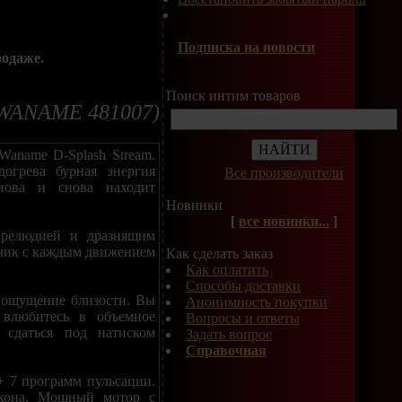
Подписка на новости
родаже.
Поиск интим товаров
 (WANAME 481007)
Waname D-Splash Stream.
догрева бурная энергия
Все производители
снова и снова находит
Новинки
[
все новинки...
]
прелюдией и дразнящим
нчик с каждым движением
Как сделать заказ
Как оплатить
Способы доставки
е ощущение близости. Вы
Анонимность покупки
 влюбитесь в объемное
Вопросы и ответы
 сдаться под натиском
Задать вопрос
Справочная
+ 7 программ пульсации.
икона. Мощный мотор с