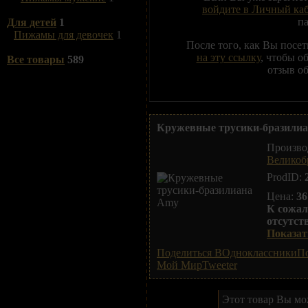
войдите в Личный ка
п
Для детей
1
Пижамы для девочек
1
После того, как Вы посе
на эту ссылку
, чтобы о
Все товары
589
отзыв об
Кружевные трусики-бразили
Произво
Великоб
ProdID:
Цена:
36
К сожал
отсутст
Показать
Поделиться ВОдноклассники
По
Мой Мир
Tweeter
Этот товар Вы мож