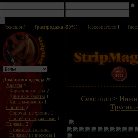
[
сексшоп
]
[
распродажа -50%
]
[
сексопатолог
]
[
дос
Домашняя одежда
25
Халаты
4
Короткие халаты
2
Длинные халаты
1
Секс шоп
>
Нижне
Халаты-кимоно
1
Трусики
Сорочки
2
Сорочки из хлопка
1
Сорочки с кружевами
1
Пижамы
2
Пижамы из хлопка
1
Пижамы из вискозы
1