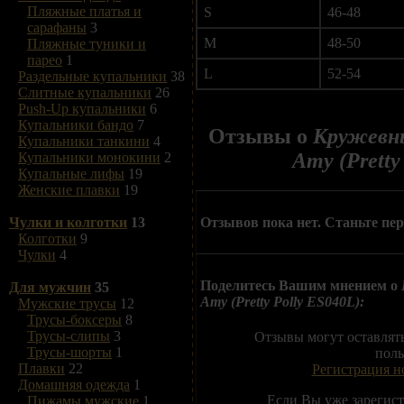
Пляжные платья и
S
46-48
сарафаны
3
M
48-50
Пляжные туники и
парео
1
L
52-54
Раздельные купальники
38
Слитные купальники
26
Push-Up купальники
6
Купальники бандо
7
Отзывы о
Кружевны
Купальники танкини
4
Amy (Pretty
Купальники монокини
2
Купальные лифы
19
Женские плавки
19
Отзывов пока нет. Станьте пе
Чулки и колготки
13
Колготки
9
Чулки
4
Поделитесь Вашим мнением о
Для мужчин
35
Amy (Pretty Polly ES040L):
Мужские трусы
12
Трусы-боксеры
8
Трусы-слипы
3
Отзывы могут оставлят
Трусы-шорты
1
поль
Плавки
22
Регистрация н
Домашняя одежда
1
Если Вы уже зарегис
Пижамы мужские
1