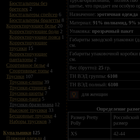
Трусы-бразилиана, полность
Бюстгальтеры без
шитье, что придает им особую о
бретелек
2
Назначение:
эротичная одежда
Бюстгальтеры спейсер
6
Бюстгальтеры бралетты
8
Материал:
91% полиамид, 9% э
Корректирующее белье
20
Упаковка:
прозрачный пакет
Корректирующие боди
2
Корректирующие пояса
1
Габариты заводской упаковки (д
Корректирующие
см.
трусики
15
Габариты упаковочной коробки 
Корректирующие
см.
панталоны
2
Спортивное белье
4
Вес (брутто):
25
гр.
Спортивные топы
4
ТН ВЭД группы:
6108
Трусики
107
Трусики-слипы
39
ТН ВЭД полный:
6108
Трусики-стринги
4
Трусики-шорты
7
для женщин
Трусики-танга
5
Трусики-бразилиана
12
Определение размер
Высокие трусики
33
Бесшовные трусики
4
Размер Pretty
Российский
Наборы трусиков
3
Polly
размер
Купальники
125
XS
42-44
Пляжная одежда
4