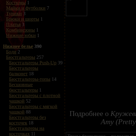
Костюмы
1
Майки и футболки
7
Туники
3
Брюки и шорты
1
Платья
3
Комбинезоны
1
Нижние юбки
1
Нижнее белье
390
Боди
2
Бюстгальтеры
257
Бюстгальтеры Push-Up
39
Бюстгальтеры
балконет
18
Бюстгальтеры-топы
14
Бесшовные
бюстгальтеры
1
Бюстгальтеры с плотной
чашкой
52
Бюстгальтеры с мягкой
чашкой
88
Подробнее о
Кружевн
Бюстгальтеры без
Amy (Pretty
косточек
18
Бюстгальтеры на
косточках
11