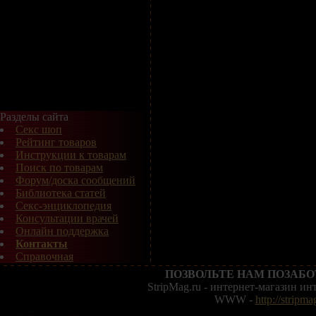
Разделы сайта
Секс шоп
Рейтинг товаров
Инструкции к товарам
Поиск по товарам
Форум/доска сообщений
Библиотека статей
Секс-энциклопедия
Консультации врачей
Онлайн поддержка
Контакты
Справочная
ПОЗВОЛЬТЕ НАМ ПОЗАБО
StripMag.ru - интернет-магазин и
WWW -
http://stripma