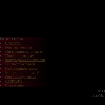
Разделы сайта
Секс шоп
Рейтинг товаров
Инструкции к товарам
Поиск по товарам
Форум/доска сообщений
Библиотека статей
Секс-энциклопедия
Консультации врачей
Онлайн поддержка
Контакты
Справочная
ПОЗ
StripMa