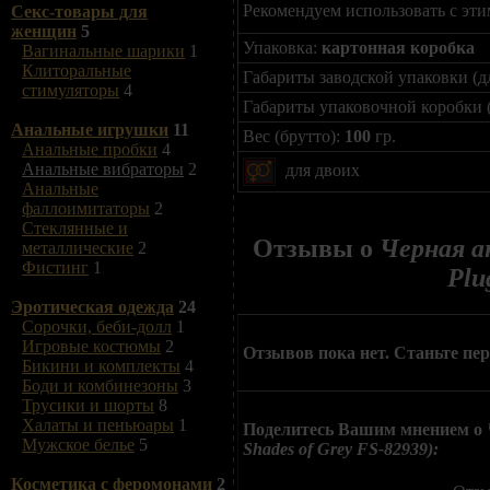
Рекомендуем использовать с эти
Секс-товары для
женщин
5
Упаковка:
картонная коробка
Вагинальные шарики
1
Клиторальные
Габариты заводской упаковки (д
стимуляторы
4
Габариты упаковочной коробки 
Анальные игрушки
11
Вес (брутто):
100
гр.
Анальные пробки
4
Анальные вибраторы
2
для двоих
Анальные
фаллоимитаторы
2
Стеклянные и
Отзывы о
Черная ан
металлические
2
Фистинг
1
Plu
Эротическая одежда
24
Сорочки, беби-долл
1
Игровые костюмы
2
Отзывов пока нет. Станьте пе
Бикини и комплекты
4
Боди и комбинезоны
3
Трусики и шорты
8
Халаты и пеньюары
1
Поделитесь Вашим мнением о
Мужское белье
5
Shades of Grey FS-82939):
Косметика с феромонами
2