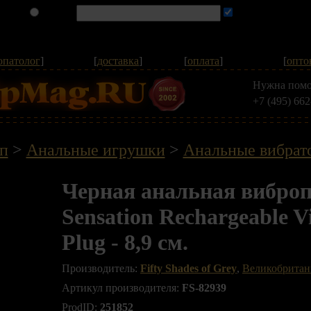
опатолог
]
[
доставка
]
[
оплата
]
[
опто
Нужна помо
+7 (495) 662
п
>
Анальные игрушки
>
Анальные вибрат
Черная анальная вибро
Sensation Rechargeable V
Plug - 8,9 см.
Производитель:
Fifty Shades of Grey
,
Великобритан
Артикул производителя:
FS-82939
ProdID:
251852