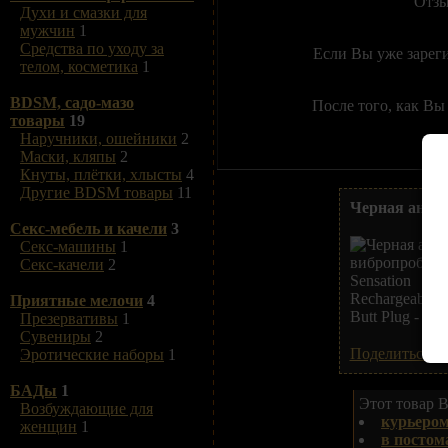
Отзы
Духи и смазки для
мужчин
1
Средства по уходу за
Если Вы уже зарег
телом, косметика
1
BDSM, садо-мазо
После того, как Вы
товары
19
Наручники, ошейники
2
Маски, кляпы
2
Кнуты, плётки, хлысты
4
Другие BDSM товары
11
Черная анальн
Секс-мебель и качели
3
Секс-машины
1
Секс-качели
2
Приятные мелочи
4
Презервативы
1
Сувениры
2
Поделиться В
Эротические наборы
1
БАДы
1
Этот товар В
Возбуждающие для
курьером
женщин
1
в постом