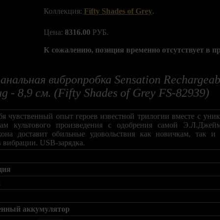
Коллекция:
Fifty Shades of Grey
.
Цена:
8316.00
РУБ.
К сожалению, позиция временно отсутствует в п
анальная вибропробка Sensation Rechargeabl
g - 8,9 см. (Fifty Shades of Grey FS-82939)
бя чувственный опыт героев известной трилогии вместе с уник
ам культового произведения с одобрения самой Э.Л.Джейм
кона доставит обильные удовольствия как новичкам, так 
 вибрации. USB-зарядка.
ция
й
енный аккумулятор