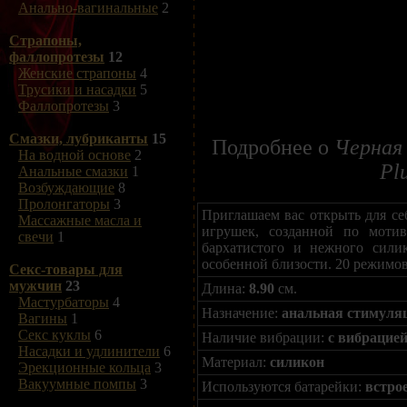
Анально-вагинальные
2
Страпоны,
фаллопротезы
12
Женские страпоны
4
Трусики и насадки
5
Фаллопротезы
3
Смазки, лубриканты
15
Подробнее о
Черная 
На водной основе
2
Plu
Анальные смазки
1
Возбуждающие
8
Пролонгаторы
3
Приглашаем вас открыть для се
Массажные масла и
игрушек, созданной по мотив
свечи
1
бархатистого и нежного сили
особенной близости. 20 режимов
Секс-товары для
мужчин
23
Длина:
8.90
см.
Мастурбаторы
4
Назначение:
анальная стимуля
Вагины
1
Секс куклы
6
Наличие вибрации:
с вибрацие
Насадки и удлинители
6
Материал:
силикон
Эрекционные кольца
3
Вакуумные помпы
3
Используются батарейки:
встро