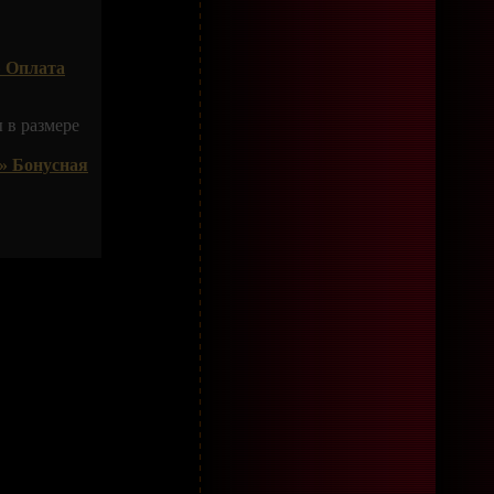
 Оплата
 в размере
» Бонусная