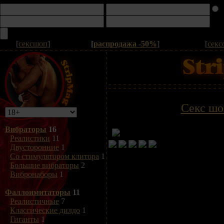
[
сексшоп
]
[
распродажа -50%
]
[
секс
Секс шо
Вибраторы
16
Реалистики
11
Двусторонние
1
Со стимулятором клитора
1
Большие вибраторы
2
Вибронаборы
1
Фаллоимитаторы
11
Реалистичные
7
Классические дилдо
1
Гиганты
1