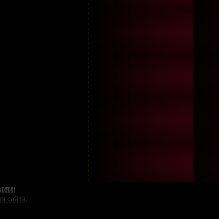
ИИ!
я сайта
.