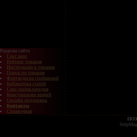
Разделы сайта
Секс шоп
Рейтинг товаров
Инструкции к товарам
Поиск по товарам
Форум/доска сообщений
Библиотека статей
Секс-энциклопедия
Консультации врачей
Онлайн поддержка
Контакты
Справочная
ПОЗ
StripMa