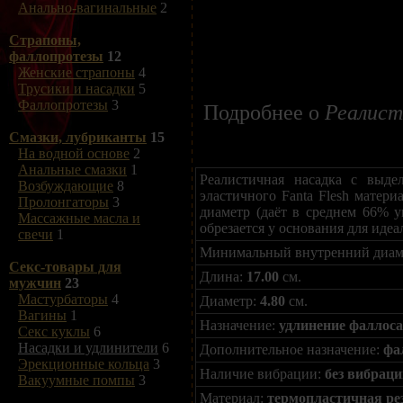
Анально-вагинальные
2
Страпоны,
фаллопротезы
12
Женские страпоны
4
Трусики и насадки
5
Фаллопротезы
3
Подробнее о
Реалисти
Смазки, лубриканты
15
На водной основе
2
Анальные смазки
1
Реалистичная насадка с выде
Возбуждающие
8
эластичного Fanta Flesh матер
Пролонгаторы
3
диаметр (даёт в среднем 66% у
Массажные масла и
обрезается у основания для иде
свечи
1
Минимальный внутренний диамет
Секс-товары для
Длина:
17.00
см.
мужчин
23
Мастурбаторы
4
Диаметр:
4.80
см.
Вагины
1
Назначение:
удлинение фаллоса
Секс куклы
6
Насадки и удлинители
6
Дополнительное назначение:
фа
Эрекционные кольца
3
Наличие вибрации:
без вибрац
Вакуумные помпы
3
Материал:
термопластичная ре