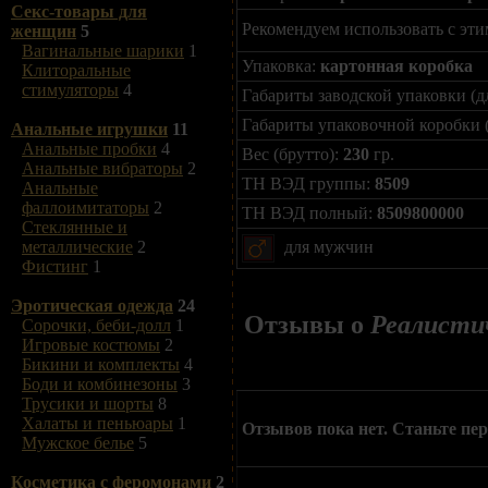
Секс-товары для
Рекомендуем использовать с эти
женщин
5
Вагинальные шарики
1
Упаковка:
картонная коробка
Клиторальные
стимуляторы
4
Габариты заводской упаковки (д
Габариты упаковочной коробки 
Анальные игрушки
11
Анальные пробки
4
Вес (брутто):
230
гр.
Анальные вибраторы
2
ТН ВЭД группы:
8509
Анальные
фаллоимитаторы
2
ТН ВЭД полный:
8509800000
Стеклянные и
для мужчин
металлические
2
Фистинг
1
Эротическая одежда
24
Отзывы о
Реалистич
Сорочки, беби-долл
1
Игровые костюмы
2
Бикини и комплекты
4
Боди и комбинезоны
3
Трусики и шорты
8
Халаты и пеньюары
1
Отзывов пока нет. Станьте пе
Мужское белье
5
Косметика с феромонами
2