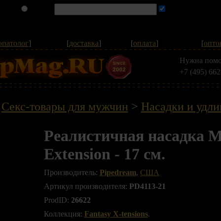
опатолог
]
[
доставка
]
[
оплата
]
[
опто
Нужна помо
+7 (495) 662
>
Секс-товары для мужчин
>
Насадки и удли
Реалистичная насадка M
Extension - 17 см.
Производитель:
Pipedream
,
США
Артикул производителя:
PD4113-21
ProdID:
26622
Коллекция:
Fantasy X-tensions
.