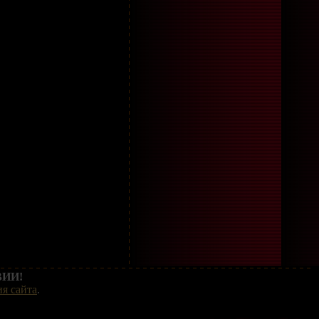
ИИ!
я сайта
.