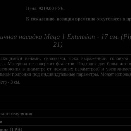
Цена:
9219.00
РУБ.
К сожалению, позиция временно отсутствует в п
чная насадка Mega 1 Extension - 17 см. (P
21)
ляющимися венами, складками, ярко выраженной головкой.
иала. Материал не содержит фталатов. Подходит для большинств
величения в диаметре от исходных параметров) и увеличивает
альной подгонки под индивидуальные параметры. Может использо
р - 3 см.
ллостимуляция
ии
зина (TPR)