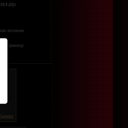
113-21):
оим логином
ить страницу
же.
Tweeter