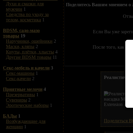
Духи и смазки для
Поделитесь Вашим мнением о
мужчин
1
Средства по уходу за
Отзы
телом, косметика
1
BDSM, садо-мазо
Если Вы уже зарег
товары
19
Наручники, ошейники
2
Маски, кляпы
2
После того, как Вы
Кнуты, плётки, хлысты
4
Другие BDSM товары
11
Секс-мебель и качели
3
Секс-машины
1
Реалистичная 
Секс-качели
2
Приятные мелочи
4
Презервативы
1
Сувениры
2
Эротические наборы
1
БАДы
1
Поделиться В
Возбуждающие для
женщин
1