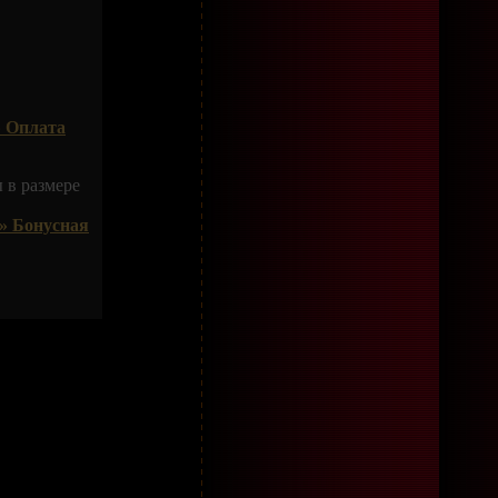
 Оплата
 в размере
» Бонусная