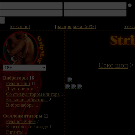
[
сексшоп
]
[
распродажа -50%
]
[
секс
Секс шоп
Вибраторы
16
Реалистики
11
Двусторонние
1
Со стимулятором клитора
1
Большие вибраторы
2
Вибронаборы
1
Фаллоимитаторы
11
Реалистичные
7
Классические дилдо
1
Гиганты
1