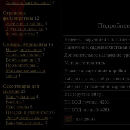
Анально-вагинальные
2
Страпоны,
фаллопротезы
12
Женские страпоны
4
Подробнее
Трусики и насадки
5
Фаллопротезы
3
Веревка - наручники с пластико
Смазки, лубриканты
15
Назначение:
садомазохистская 
На водной основе
2
Анальные смазки
1
Дополнительное назначение:
эр
Возбуждающие
8
Материал:
текстиль
Пролонгаторы
3
Массажные масла и
Упаковка:
картонная коробка
свечи
1
Габариты заводской упаковки (д
Секс-товары для
Габариты упаковочной коробки 
мужчин
23
Вес (брутто):
90
гр.
Мастурбаторы
4
Вагины
1
ТН ВЭД группы:
4201
Секс куклы
6
ТН ВЭД полный:
4201
Насадки и удлинители
6
Эрекционные кольца
3
для двоих
Вакуумные помпы
3