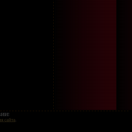
ИИ!
я сайта
.