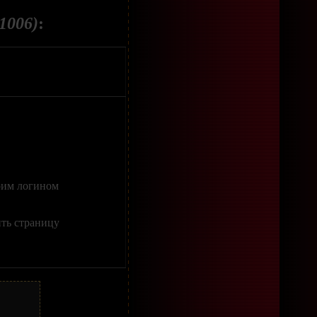
1006)
:
оим логином
ить страницу