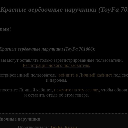
о
Красные верёвочные наручники (ToyFa 70
рвым!
Красные верёвочные наручники (ToyFa 701006):
вы могут оставлять только зарегистрированные пользователи.
Регистрация нового пользователя.
истрированный пользователь,
войдите в Личный кабинет
под св
и паролем.
 посетите Личный кабинет,
нажмите на эту ссылку
, чтобы обнов
и оставить отзыв об этом товаре.
ёвочные наручники
Производитель:
ToyFa
,
Китай