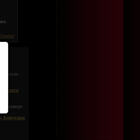
же.
Tweeter
жом
) или
 Оплата
 в размере
» Бонусная