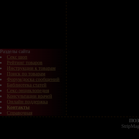
Разделы сайта
Секс шоп
Рейтинг товаров
Инструкции к товарам
Поиск по товарам
Форум/доска сообщений
Библиотека статей
Секс-энциклопедия
Консультации врачей
Онлайн поддержка
Контакты
Справочная
ПОЗ
StripMa