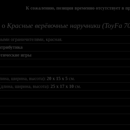
К сожалению, позиция временно отсутствует в п
 о
Красные верёвочные наручники (ToyFa 7
выми ограничителями, красная.
атрибутика
отические игры
лина, ширина, высота):
20 x 15 x 5
см.
(длина, ширина, высота):
25 x 17 x 10
см.