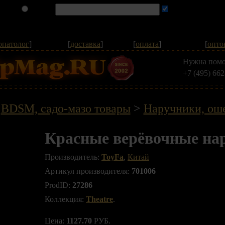
опатолог
]
[
доставка
]
[
оплата
]
[
опто
Нужна помо
+7 (495) 662
>
BDSM, садо-мазо товары
>
Наручники, ош
Красные верёвочные на
Производитель:
ToyFa
,
Китай
Артикул производителя:
701006
ProdID:
27286
Коллекция:
Theatre
.
Цена:
1127.70
РУБ.