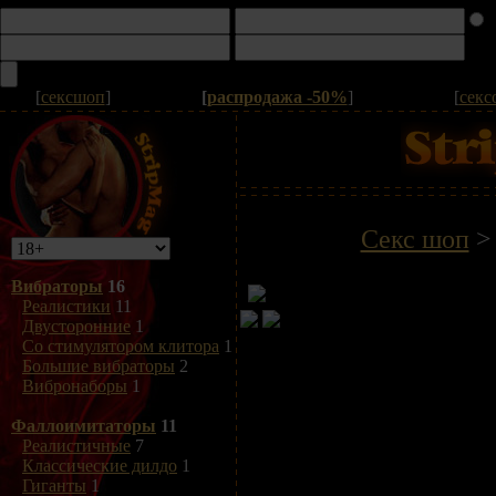
[
сексшоп
]
[
распродажа -50%
]
[
секс
Секс шоп
Вибраторы
16
Реалистики
11
Двусторонние
1
Со стимулятором клитора
1
Большие вибраторы
2
Вибронаборы
1
Фаллоимитаторы
11
Реалистичные
7
Классические дилдо
1
Гиганты
1