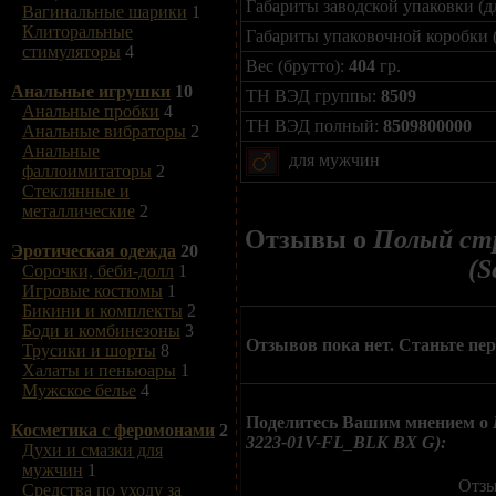
Габариты заводской упаковки (д
Вагинальные шарики
1
Клиторальные
Габариты упаковочной коробки 
стимуляторы
4
Вес (брутто):
404
гр.
Анальные игрушки
10
ТН ВЭД группы:
8509
Анальные пробки
4
ТН ВЭД полный:
8509800000
Анальные вибраторы
2
Анальные
для мужчин
фаллоимитаторы
2
Стеклянные и
металлические
2
Отзывы о
Полый стр
Эротическая одежда
20
(S
Сорочки, беби-долл
1
Игровые костюмы
1
Бикини и комплекты
2
Боди и комбинезоны
3
Отзывов пока нет. Станьте пе
Трусики и шорты
8
Халаты и пеньюары
1
Мужское белье
4
Поделитесь Вашим мнением о
Косметика с феромонами
2
3223-01V-FL_BLK BX G):
Духи и смазки для
мужчин
1
Отзы
Средства по уходу за