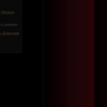
 Оплата
 в размере
» Бонусная