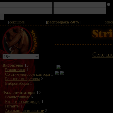
[
сексшоп
]
[
распродажа -50%
]
[
секс
Секс ш
Вибраторы
15
Реалистики
11
Со стимулятором клитора
1
Большие вибраторы
2
Вибронаборы
1
Фаллоимитаторы
10
Реалистичные
6
Классические дилдо
1
Гиганты
1
Анально-вагинальные
2