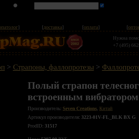
опатолог
]
[
доставка
]
[
оплата
]
[
опто
Нужна помо
+7 (495) 662
оп
>
Страпоны, фаллопротезы
>
Фаллопрот
Полый страпон телесног
встроенным вибратором -
Производитель:
Seven Creations
,
Китай
Артикул производителя:
3223-01V-FL_BLK BX G
ProdID:
31517