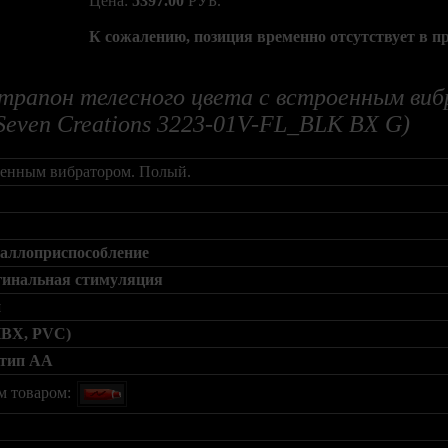
Цена:
5397.00
РУБ.
К сожалению, позиция временно отсутствует в п
трапон телесного цвета с встроенным вибр
Seven Creations 3223-01V-FL_BLK BX G)
роенным вибратором. Полый.
фаллоприспособление
гинальная стимуляция
й
ПВХ, PVC)
 тип AA
м товаром: