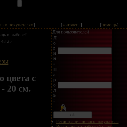
вым покупателям
]
[
контакты
]
[
помощь
]
Для пользователей
щь в выборе?
Л
-48-25
о
г
и
н
езы
:
П
а
о цвета с
р
о
 20 см.
л
ь
:
Регистрация нового покупателя
Восстановить забытый пароль