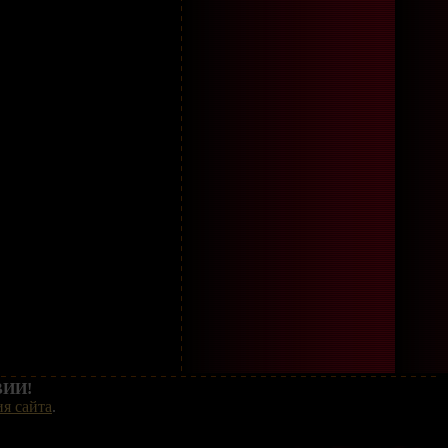
ИИ!
я сайта
.