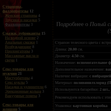
Страпоны,
фаллопротезы
12
Женские страпоны
4
Трусики и насадки
5
Подробнее о
Полый с
Фаллопротезы
3
(
Смазки, лубриканты
15
На водной основе
2
Анальные смазки
1
Страпон телесного цвета с вст
Возбуждающие
8
Длина:
20.00
см.
Пролонгаторы
3
Массажные масла и
Диаметр:
4.50
см.
свечи
1
Назначение:
вспомогательное 
Секс-товары для
Дополнительное назначение:
ва
мужчин
21
Наличие вибрации:
с вибрацие
Мастурбаторы
4
Секс куклы
5
Материал:
поливинилхлорид (
Насадки и удлинители
6
Используются батарейки:
2 шт.,
Эрекционные кольца
3
Вакуумные помпы
3
Рекомендуем использовать с эти
Секс-товары для
Упаковка:
картонная коробка
женщин
5