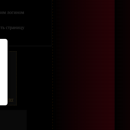
оим логином
ить страницу
же.
Tweeter