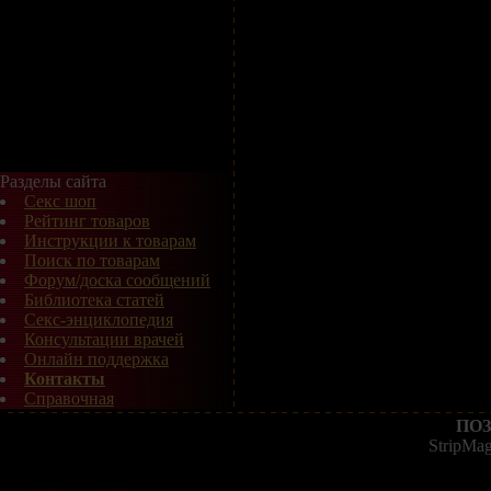
Разделы сайта
Секс шоп
Рейтинг товаров
Инструкции к товарам
Поиск по товарам
Форум/доска сообщений
Библиотека статей
Секс-энциклопедия
Консультации врачей
Онлайн поддержка
Контакты
Справочная
ПОЗ
StripMa