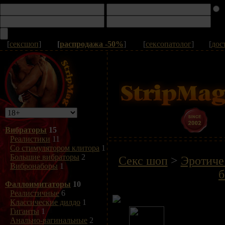
[
сексшоп
]
[
распродажа -50%
]
[
сексопатолог
]
[
дос
Вибраторы
15
Реалистики
11
Со стимулятором клитора
1
Большие вибраторы
2
Секс шоп
>
Эротиче
Вибронаборы
1
б
Фаллоимитаторы
10
Реалистичные
6
Классические дилдо
1
Гиганты
1
Анально-вагинальные
2