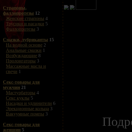
Страпоны,
фаллопротезы
12
Женские страпоны
4
Трусики и насадки
5
Фаллопротезы
3
Смазки, лубриканты
15
На водной основе
2
Анальные смазки
1
Возбуждающие
8
Пролонгаторы
3
Массажные масла и
свечи
1
Секс-товары для
мужчин
21
Мастурбаторы
4
Секс куклы
5
Насадки и удлинители
6
Эрекционные кольца
3
Вакуумные помпы
3
Подр
Секс-товары для
женщин
5