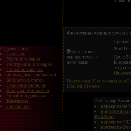
отзыв об
Фиолетовые-черные трусы с 
Произво
Разделы сайта
ProdID:
Секс шоп
Цена:
23
Рейтинг товаров
К сожал
Инструкции к товарам
отсутст
Поиск по товарам
Показать
Форум/доска сообщений
Библиотека статей
Поделиться ВОдноклассники
По
Секс-энциклопедия
Мой Мир
Tweeter
Консультации врачей
Онлайн поддержка
Этот товар Вы мож
Контакты
курьером по 
Справочная
в постоматы 
PickPoint
;
курьером СДЭ
почтой по Рос