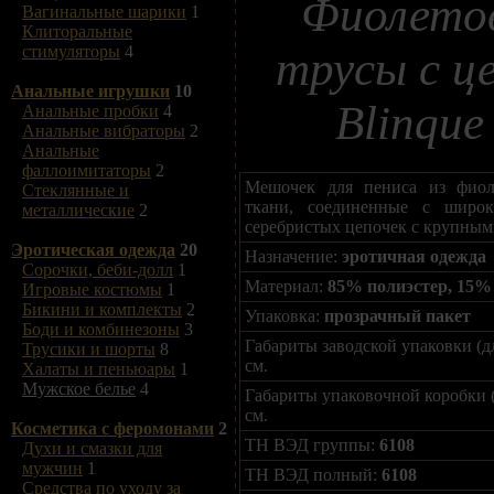
Фиолето
Вагинальные шарики
1
Клиторальные
стимуляторы
4
трусы с ц
Анальные игрушки
10
Blinque
Анальные пробки
4
Анальные вибраторы
2
Анальные
фаллоимитаторы
2
Мешочек для пениса из фиол
Стеклянные и
ткани, соединенные с широ
металлические
2
серебристых цепочек с крупным
Эротическая одежда
20
Назначение:
эротичная одежда
Сорочки, беби-долл
1
Материал:
85% полиэстер, 15%
Игровые костюмы
1
Бикини и комплекты
2
Упаковка:
прозрачный пакет
Боди и комбинезоны
3
Габариты заводской упаковки (д
Трусики и шорты
8
см.
Халаты и пеньюары
1
Мужское белье
4
Габариты упаковочной коробки 
см.
Косметика с феромонами
2
ТН ВЭД группы:
6108
Духи и смазки для
мужчин
1
ТН ВЭД полный:
6108
Средства по уходу за