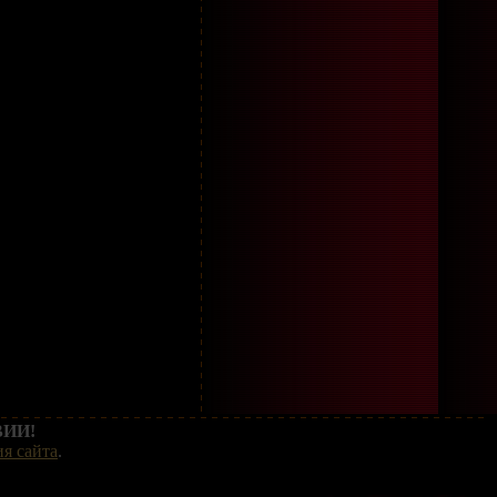
ИИ!
я сайта
.