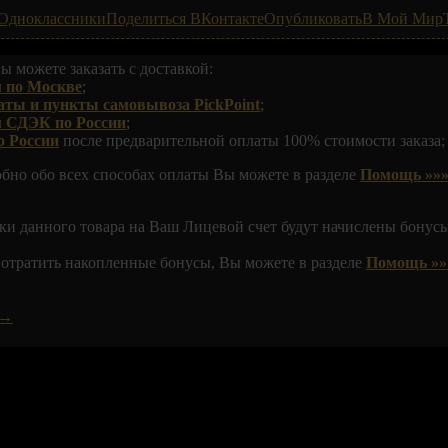
Одноклассники
Поделиться ВКонтакте
Опубликовать
В Мой Мир
ы можете заказать с доставкой:
 по Москве
;
аты и пункты самовывоза PickPoint
;
м СДЭК по России
;
о России
после предварительной оплаты 100% стоимости заказа;
обно обо всех способах оплаты Вы можете в разделе
Помощь »»»
ки данного товара на Ваш Лицевой счет будут начислены бонусы
 потратить накопленные бонусы, Вы можете в разделе
Помощь »»
 →