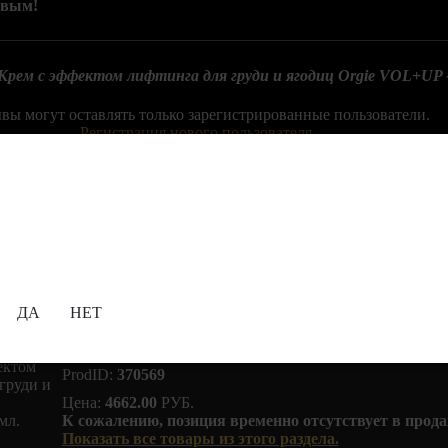
рвым!
Крем с эффектом лифтинга для груди и ягодиц Orgie VOL+UP -
вы могут оставлять только зарегистрированные пользователи.
Регистрация нового пользователя.
истрированный пользователь,
войдите в Личный кабинет
под св
Содержание сайта предназначено для просмотра
и паролем.
исключительно лицам, достигшим совершеннолетия!
 посетите Личный кабинет,
нажмите на эту ссылку
, чтобы обнов
18+
и оставить отзыв об этом товаре.
Вам уже исполнилось 18 лет?
ДА
НЕТ
том лифтинга для груди и ягодиц Orgie VOL+UP - 50 мл.
Производитель:
ORGIE
,
Бразилия
ProdID:
370569
Цена:
4662.00
РУБ.
К сожалению, позиция временно отсутствует в прода
Показать все товары из этого раздела.