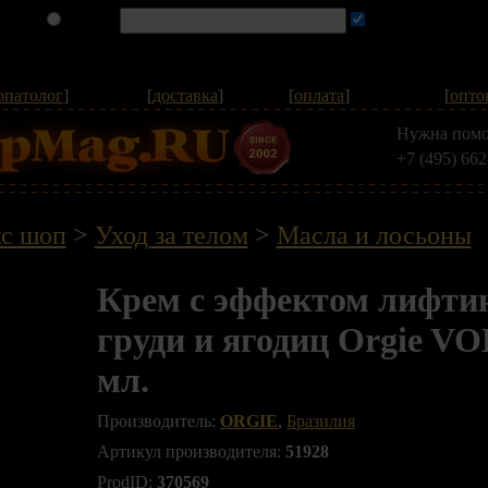
опатолог
]
[
доставка
]
[
оплата
]
[
опто
Нужна помо
+7 (495) 662
с шоп
>
Уход за телом
>
Масла и лосьоны
Крем с эффектом лифти
груди и ягодиц Orgie VO
мл.
Производитель:
ORGIE
,
Бразилия
Артикул производителя:
51928
ProdID:
370569