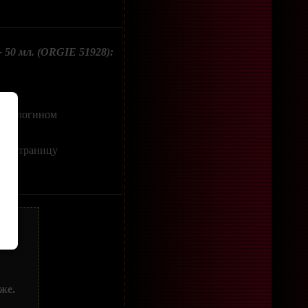
 50 мл. (ORGIE 51928):
оим логином
ить страницу
же.