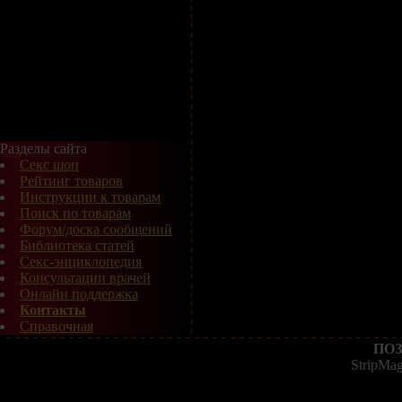
Разделы сайта
Секс шоп
Рейтинг товаров
Инструкции к товарам
Поиск по товарам
Форум/доска сообщений
Библиотека статей
Секс-энциклопедия
Консультации врачей
Онлайн поддержка
Контакты
Справочная
ПОЗ
StripMa