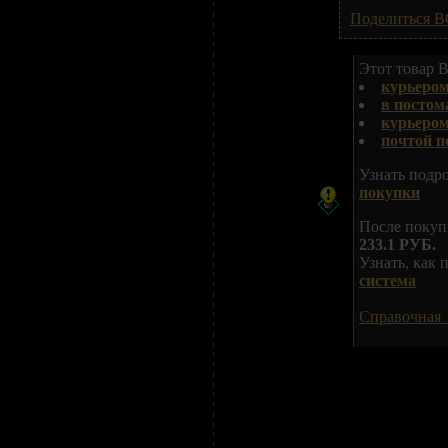
Поделиться В
Этот товар В
курьером
в постом
курьеро
почтой п
Узнать подр
покупки
После покуп
233.1 РУБ.
Узнать, как
система
Справочная