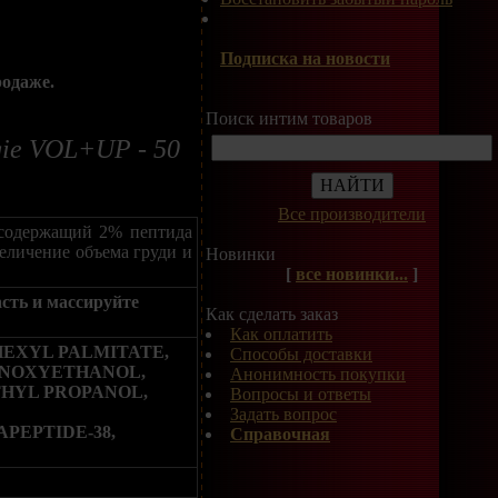
Подписка на новости
родаже.
Поиск интим товаров
gie VOL+UP - 50
Все производители
 содержащий 2% пептида
величение объема груди и
Новинки
[
все новинки...
]
сть и массируйте
Как сделать заказ
Как оплатить
HEXYL PALMITATE,
Способы доставки
ENOXYETHANOL,
Анонимность покупки
THYL PROPANOL,
Вопросы и ответы
Задать вопрос
PEPTIDE-38,
Справочная