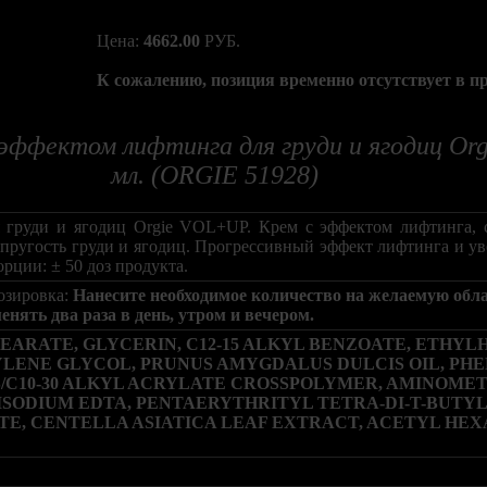
Цена:
4662.00
РУБ.
К сожалению, позиция временно отсутствует в п
эффектом лифтинга для груди и ягодиц Or
мл. (ORGIE 51928)
 груди и ягодиц Orgie VOL+UP. Крем с эффектом лифтинга,
 упругость груди и ягодиц. Прогрессивный эффект лифтинга и у
орции: ± 50 доз продукта.
озировка:
Нанесите необходимое количество на желаемую обла
ять два раза в день, утром и вечером.
EARATE, GLYCERIN, C12-15 ALKYL BENZOATE, ETHYL
LENE GLYCOL, PRUNUS AMYGDALUS DULCIS OIL, PH
/C10-30 ALKYL ACRYLATE CROSSPOLYMER, AMINOME
SODIUM EDTA, PENTAERYTHRITYL TETRA-DI-T-BUTYL
 CENTELLA ASIATICA LEAF EXTRACT, ACETYL HEXA