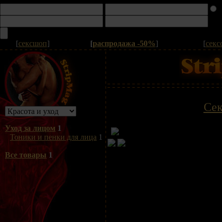
[
сексшоп
]
[
распродажа -50%
]
[
секс
Сек
Уход за лицом
1
Тоники и пенки для лица
1
Все товары
1