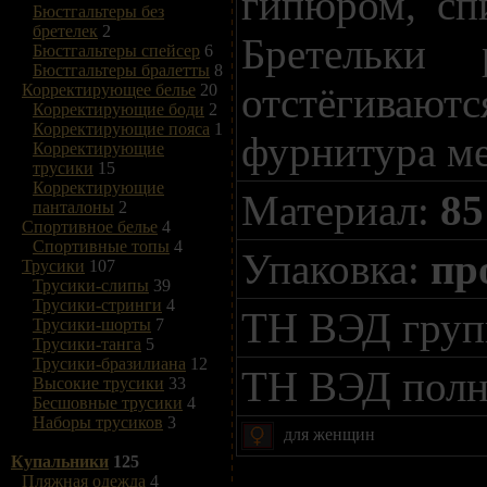
гипюром, сп
Бюстгальтеры без
бретелек
2
Бретельки 
Бюстгальтеры спейсер
6
Бюстгальтеры бралетты
8
отстёгиваютс
Корректирующее белье
20
Корректирующие боди
2
Корректирующие пояса
1
фурнитура ме
Корректирующие
трусики
15
Корректирующие
Материал:
85
панталоны
2
Спортивное белье
4
Спортивные топы
4
Упаковка:
пр
Трусики
107
Трусики-слипы
39
Трусики-стринги
4
ТН ВЭД гру
Трусики-шорты
7
Трусики-танга
5
Трусики-бразилиана
12
ТН ВЭД пол
Высокие трусики
33
Бесшовные трусики
4
Наборы трусиков
3
для женщин
Купальники
125
Пляжная одежда
4