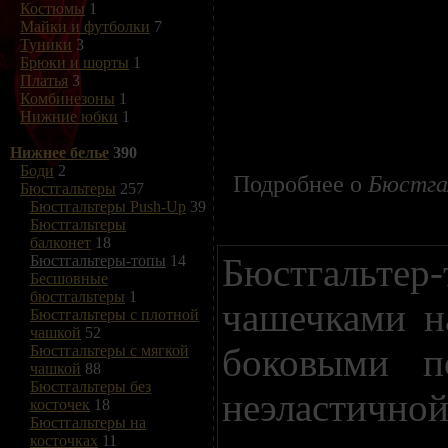
Костюмы
1
Майки и футболки
7
Туники
3
Брюки и шорты
1
Платья
3
Комбинезоны
1
Нижние юбки
1
Нижнее белье
390
Боди
2
Подробнее о
Бюстга
Бюстгальтеры
257
Бюстгальтеры Push-Up
39
Бюстгальтеры
балконет
18
Бюстгальт
Бюстгальтеры-топы
14
Бесшовные
бюстгальтеры
1
чашечками н
Бюстгальтеры с плотной
чашкой
52
боковыми п
Бюстгальтеры с мягкой
чашкой
88
Бюстгальтеры без
неэластичн
косточек
18
Бюстгальтеры на
косточках
11