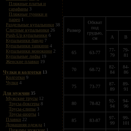
Пляжные платья и
сарафаны
3
Пляжные туники и
парео
1
Обхват
Раздельные купальники
38
под
Слитные купальники
26
Размер
грудью,
Push-Up купальники
6
A
B
см
Купальники бандо
7
Купальники танкини
4
77-
79-
Купальники монокини
2
65
63-77
79
81
Купальные лифы
19
Женские плавки
19
82-
84-
70
68-72
Чулки и колготки
13
84
86
Колготки
9
Чулки
4
87-
89-
75
73-77
89
91
Для мужчин
35
Мужские трусы
12
92-
94-
80
78-82
Трусы-боксеры
8
94
96
Трусы-слипы
3
Трусы-шорты
1
97-
99-
Плавки
22
85
83-87
99
101
Домашняя одежда
1
Пижамы мужские
1