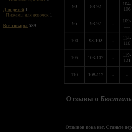
104-
90
88-92
-
106
Для детей
1
Пижамы для девочек
1
109-
95
93-97
-
Все товары
589
111
114-
100
98-102
-
116
119-
105
103-107
-
121
110
108-112
-
-
Отзывы о
Бюстгаль
Отзывов пока нет. Станьте пе