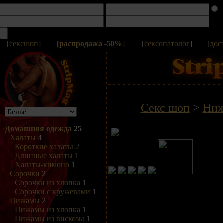
[
сексшоп
]
[
распродажа -50%
]
[
сексопатолог
]
[
дос
Секс шоп
>
Ниж
Домашняя одежда
25
Халаты
4
Короткие халаты
2
Длинные халаты
1
Халаты-кимоно
1
Сорочки
2
Сорочки из хлопка
1
Сорочки с кружевами
1
Пижамы
2
Пижамы из хлопка
1
Пижамы из вискозы
1