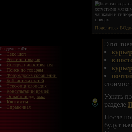
Поделиться ВОдн
Этот това
Разделы сайта
курье
Секс шоп
в пост
Рейтинг товаров
Инструкции к товарам
курье
Поиск по товарам
почтой
Форум/доска сообщений
Библиотека статей
стоимости
Секс-энциклопедия
Консультации врачей
Узнать п
Онлайн поддержка
Контакты
разделе
П
Справочная
После по
будут на