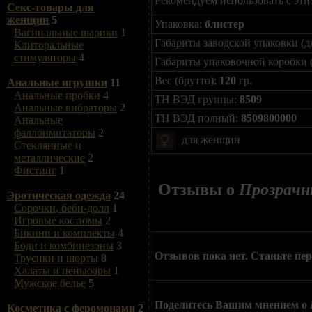
Секс-товары для
женщин
5
Упаковка:
блистер
Вагинальные шарики
1
Габариты заводской упаковки (д
Клиторальные
стимуляторы
4
Габариты упаковочной коробки 
Вес (брутто):
120
гр.
Анальные игрушки
11
Анальные пробки
4
ТН ВЭД группы:
8509
Анальные вибраторы
2
ТН ВЭД полный:
8509800000
Анальные
фаллоимитаторы
2
для женщин
Стеклянные и
металлические
2
Фистинг
1
Отзывы о
Прозрачн
Эротическая одежда
24
Сорочки, беби-долл
1
Игровые костюмы
2
Бикини и комплекты
4
Боди и комбинезоны
3
Отзывов пока нет. Станьте пе
Трусики и шорты
8
Халаты и пеньюары
1
Мужское белье
5
Поделитесь Вашим мнением о
Косметика с феромонами
2