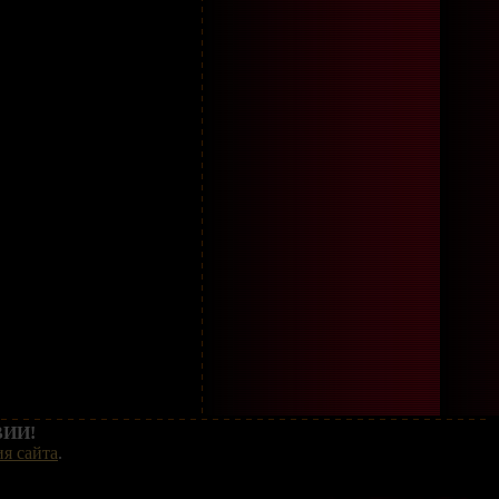
ИИ!
я сайта
.