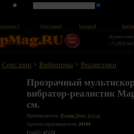
опатолог
]
[
доставка
]
[
оплата
]
[
опто
Нужна помо
+7 (495) 662
Секс шоп
>
Вибраторы
>
Реалистики
Прозрачный мультискор
вибратор-реалистик Magi
см.
Производитель:
Dream Toys
,
Китай
Артикул производителя:
20194
ProdID:
47274