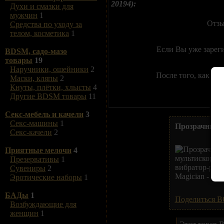
20194):
Духи и смазки для
мужчин
1
Отзы
Средства по уходу за
телом, косметика
1
Если Вы уже зарег
BDSM, садо-мазо
товары
19
Наручники, ошейники
2
После того, как Вы
Маски, кляпы
2
Кнуты, плётки, хлысты
4
Другие BDSM товары
11
Секс-мебель и качели
3
Секс-машины
1
Прозрачный м
Секс-качели
2
Приятные мелочи
4
Презервативы
1
Сувениры
2
Эротические наборы
1
БАДы
1
Поделиться В
Возбуждающие для
женщин
1