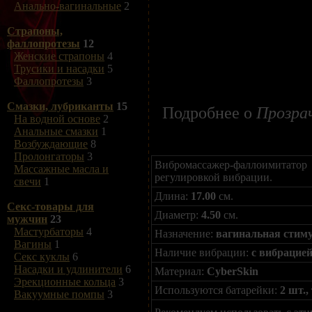
Анально-вагинальные
2
Страпоны,
фаллопротезы
12
Женские страпоны
4
Трусики и насадки
5
Фаллопротезы
3
Смазки, лубриканты
15
Подробнее о
Прозра
На водной основе
2
Анальные смазки
1
Возбуждающие
8
Пролонгаторы
3
Вибромассажер-фаллоимитато
Массажные масла и
регулировкой вибрации.
свечи
1
Длина:
17.00
см.
Секс-товары для
Диаметр:
4.50
см.
мужчин
23
Мастурбаторы
4
Назначение:
вагинальная стим
Вагины
1
Наличие вибрации:
с вибрацие
Секс куклы
6
Насадки и удлинители
6
Материал:
CyberSkin
Эрекционные кольца
3
Используются батарейки:
2 шт.,
Вакуумные помпы
3
Рекомендуем использовать с эти