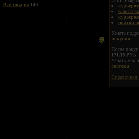
Этот товар В
Все товары
146
курьером
в постом
курьеро
почтой п
Узнать подр
покупки
После покуп
171.15 РУБ.
Узнать, как
система
Справочная