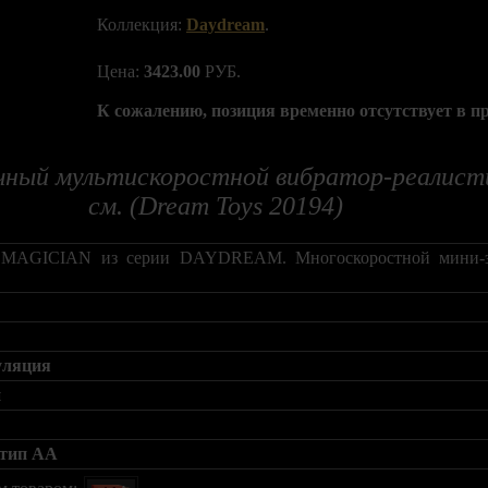
Коллекция:
Daydream
.
Цена:
3423.00
РУБ.
К сожалению, позиция временно отсутствует в п
чный мультискоростной вибратор-реалисти
см. (Dream Toys 20194)
р MAGICIAN из серии DAYDREAM. Многоскоростной мини-э
уляция
й
 тип AA
м товаром: