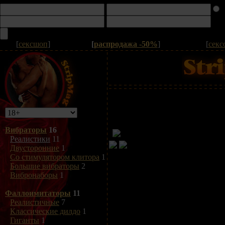
[
сексшоп
]
[
распродажа -50%
]
[
секс
Вибраторы
16
Реалистики
11
Двусторонние
1
Со стимулятором клитора
1
Большие вибраторы
2
Вибронаборы
1
Фаллоимитаторы
11
Реалистичные
7
Классические дилдо
1
Гиганты
1