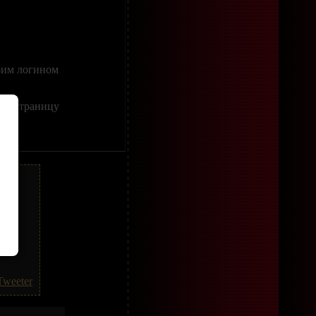
оим логином
ить страницу
же.
Tweeter