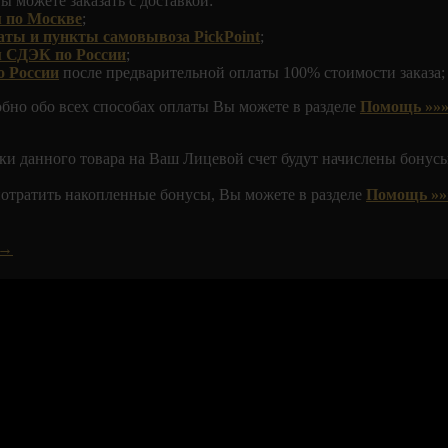
ы можете заказать с доставкой:
 по Москве
;
аты и пункты самовывоза PickPoint
;
м СДЭК по России
;
о России
после предварительной оплаты 100% стоимости заказа;
обно обо всех способах оплаты Вы можете в разделе
Помощь »»»
ки данного товара на Ваш Лицевой счет будут начислены бонусы
 потратить накопленные бонусы, Вы можете в разделе
Помощь »»
 →