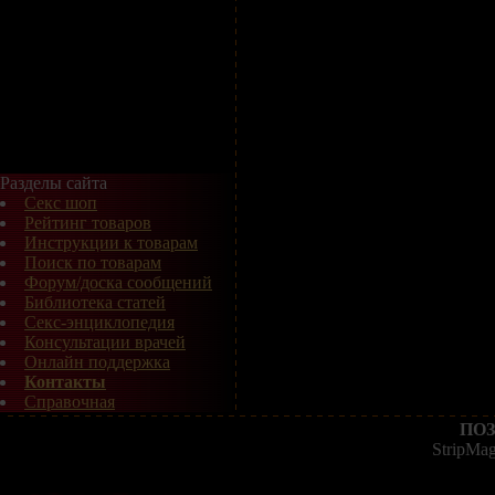
Разделы сайта
Секс шоп
Рейтинг товаров
Инструкции к товарам
Поиск по товарам
Форум/доска сообщений
Библиотека статей
Секс-энциклопедия
Консультации врачей
Онлайн поддержка
Контакты
Справочная
ПОЗ
StripMa