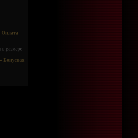
 Оплата
 в размере
» Бонусная