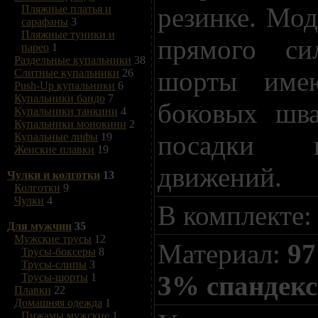
резинке. Мод
Пляжные платья и
сарафаны
3
Пляжные туники и
прямого си
парео
1
Раздельные купальники
38
шорты име
Слитные купальники
26
Push-Up купальники
6
Купальники бандо
7
боковых шв
Купальники танкини
4
Купальники монокини
2
посадки 
Купальные лифы
19
Женские плавки
19
движений.
Чулки и колготки
13
Колготки
9
Чулки
4
В комплекте:
Для мужчин
35
Мужские трусы
12
Материал:
97
Трусы-боксеры
8
Трусы-слипы
3
3% спандекс
Трусы-шорты
1
Плавки
22
Домашняя одежда
1
Пижамы мужские
1