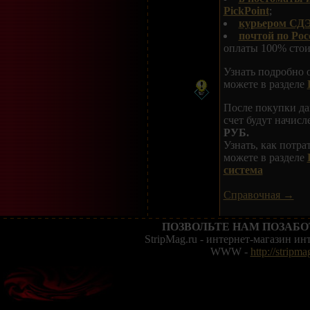
PickPoint
;
курьером СДЭ
почтой по Рос
оплаты 100% стои
Узнать подробно 
можете в разделе
После покупки да
счет будут начис
РУБ.
Узнать, как потр
можете в разделе
система
Справочная →
ПОЗВОЛЬТЕ НАМ ПОЗАБО
StripMag.ru - интернет-магазин и
WWW -
http://stripma