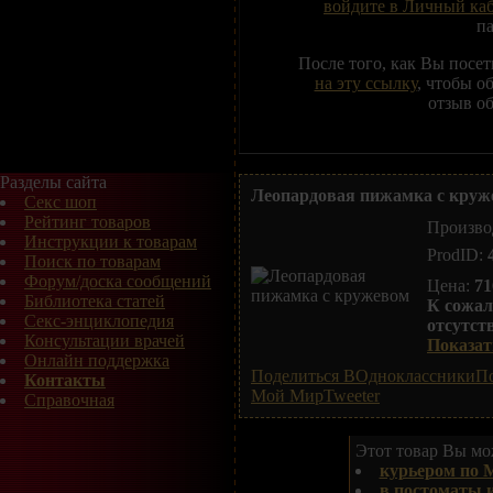
войдите в Личный ка
п
После того, как Вы посе
на эту ссылку
, чтобы о
отзыв об
Разделы сайта
Леопардовая пижамка с круж
Секс шоп
Рейтинг товаров
Произво
Инструкции к товарам
ProdID:
Поиск по товарам
Форум/доска сообщений
Цена:
71
Библиотека статей
К сожал
Секс-энциклопедия
отсутст
Консультации врачей
Показать
Онлайн поддержка
Поделиться ВОдноклассники
По
Контакты
Мой Мир
Tweeter
Справочная
Этот товар Вы мож
курьером по 
в постоматы 