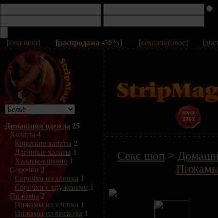
[
сексшоп
]
[
распродажа -50%
]
[
сексопатолог
]
[
дос
Домашняя одежда
25
Халаты
4
Короткие халаты
2
Длинные халаты
1
Секс шоп
>
Домашн
Халаты-кимоно
1
Пижамы
Сорочки
2
Сорочки из хлопка
1
Сорочки с кружевами
1
Пижамы
2
Пижамы из хлопка
1
Пижамы из вискозы
1