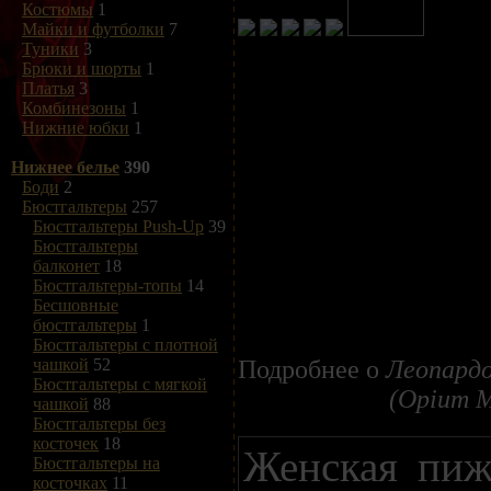
Костюмы
1
Майки и футболки
7
Туники
3
Брюки и шорты
1
Платья
3
Комбинезоны
1
Нижние юбки
1
Нижнее белье
390
Боди
2
Бюстгальтеры
257
Бюстгальтеры Push-Up
39
Бюстгальтеры
балконет
18
Бюстгальтеры-топы
14
Бесшовные
бюстгальтеры
1
Бюстгальтеры с плотной
Подробнее о
Леопардо
чашкой
52
Бюстгальтеры с мягкой
(Opium M
чашкой
88
Бюстгальтеры без
косточек
18
Женская пиж
Бюстгальтеры на
косточках
11