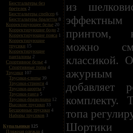
из шелкови
Бюстгальтеры без
бретелек
2
Бюстгальтеры спейсер
6
эффектным
Бюстгальтеры бралетты
8
Корректирующее белье
20
принтом, 
Корректирующие боди
2
Корректирующие пояса
1
Корректирующие
можно см
трусики
15
Корректирующие
классикой. 
панталоны
2
Спортивное белье
4
Спортивные топы
4
ажурным
Трусики
107
Трусики-слипы
39
добавляет 
Трусики-стринги
4
Трусики-шорты
7
Трусики-танга
5
комплекту. 
Трусики-бразилиана
12
Высокие трусики
33
топа регулир
Бесшовные трусики
4
Наборы трусиков
3
Шортики 
Купальники
125
Пляжная одежда
4