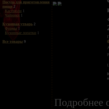
Посуда для приготовления
пищи
2
Кастрюли
1
Чайники
1
Кухонная утварь
2
Формы
1
Кухонные лопатки
1
Все товары
9
А
P
о
Подробнее 