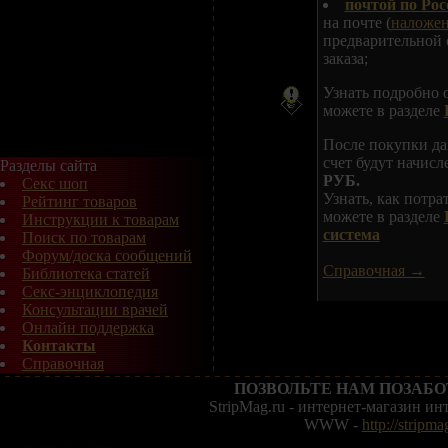
почтой по Рос
на почте (
наложе
предварительной 
заказа;
Узнать подробно 
можете в разделе
После покупки да
счет будут начис
Разделы сайта
РУБ.
Секс шоп
Узнать, как потр
Рейтинг товаров
можете в разделе
Инструкции к товарам
система
Поиск по товарам
Форум/доска сообщений
Справочная →
Библиотека статей
Секс-энциклопедия
Консультации врачей
Онлайн поддержка
Контакты
Справочная
ПОЗВОЛЬТЕ НАМ ПОЗАБО
StripMag.ru - интернет-магазин и
WWW -
http://stripma