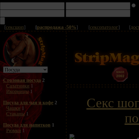
[
сексшоп
]
[
распродажа -50%
]
[
сексопатолог
]
[
дос
Столовая посуда
2
Салатники
1
Икорницы
1
Секс шо
Посуда для чая и кофе
2
Чашки
1
по
Стаканы
1
Посуда для напитков
1
Рюмки
1