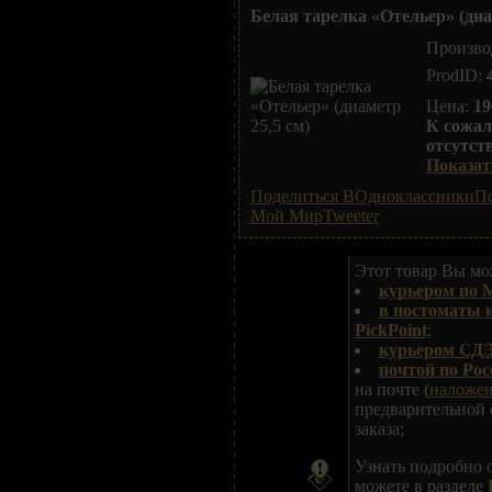
Белая тарелка «Отельер» (диа
Произво
ProdID:
Цена:
19
К сожал
отсутст
Показать
Поделиться ВОдноклассники
По
Мой Мир
Tweeter
Этот товар Вы мож
курьером по 
в постоматы 
PickPoint
;
курьером СДЭ
почтой по Рос
на почте (
наложе
предварительной 
заказа;
Узнать подробно 
можете в разделе