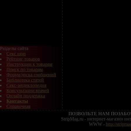
Разделы сайта
Секс шоп
Рейтинг товаров
Инструкции к товарам
Поиск по товарам
Форум/доска сообщений
Библиотека статей
Секс-энциклопедия
Консультации врачей
Онлайн поддержка
Контакты
Справочная
ПОЗВОЛЬТЕ НАМ ПОЗАБО
StripMag.ru - интернет-магазин и
WWW -
http://stripma