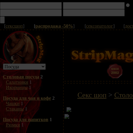
[
сексшоп
]
[
распродажа -50%
]
[
сексопатолог
]
[
дос
Столовая посуда
2
Салатники
1
Икорницы
1
Секс шоп
>
Столо
Посуда для чая и кофе
2
Чашки
1
Стаканы
1
Посуда для напитков
1
Рюмки
1