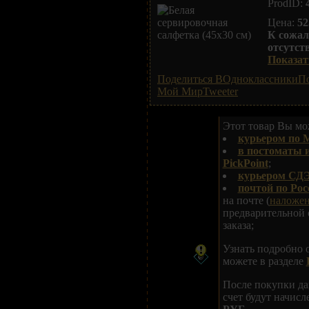
ProdID:
Цена:
52
К сожал
отсутст
Показать
Поделиться ВОдноклассники
По
Мой Мир
Tweeter
Этот товар Вы мож
курьером по 
в постоматы 
PickPoint
;
курьером СДЭ
почтой по Рос
на почте (
наложе
предварительной 
заказа;
Узнать подробно 
можете в разделе
После покупки да
счет будут начис