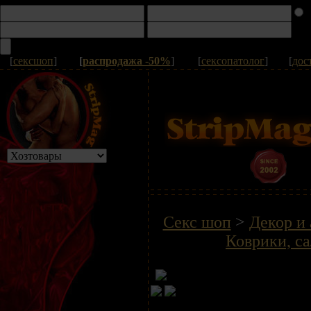
[
сексшоп
]
[
распродажа -50%
]
[
сексопатолог
]
[
дос
Секс шоп
>
Декор и
Коврики, са