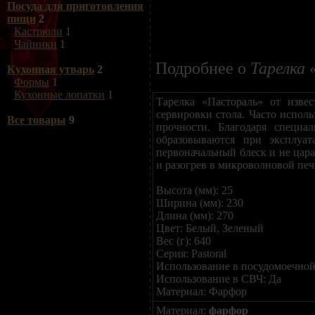
Посуда для приготовления
пищи
2
Кастрюли
1
Чайники
1
Подробнее о
Тарелка 
Кухонная утварь
2
Формы
1
Кухонные лопатки
1
Тарелка «‎Пастораль»‎ от изв
сервировки стола. Часто испол
Все товары
9
прочности. Благодаря специа
образовываются при эксплуат
первоначальный блеск и не цар
и разогрев в микроволновой печ
Высота (мм): 25
Ширина (мм): 230
Длина (мм): 270
Цвет: Белый, Зеленый
Вес (г): 640
Серия: Pastoral
Использование в посудомоечной
Использование в СВЧ: Да
Материал: Фарфор
Материал:
фарфор