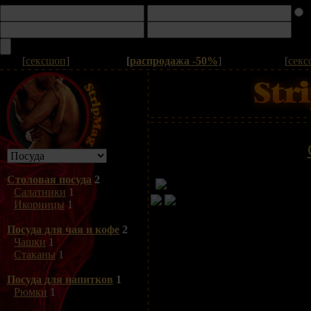
[
сексшоп
]
[
распродажа -50%
]
[
секс
Столовая посуда
2
Салатники
1
Икорницы
1
Посуда для чая и кофе
2
Чашки
1
Стаканы
1
Посуда для напитков
1
Рюмки
1