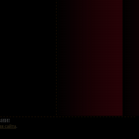
ИИ!
я сайта
.