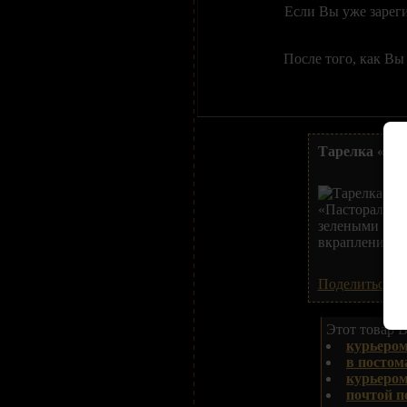
Если Вы уже зарег
После того, как Вы
Тарелка «Па
Поделиться В
Этот товар В
курьером
в постом
курьеро
почтой п