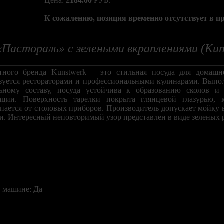
Цена:
2184.00
РУБ.
К сожалению, позиция временно отсутствует в п
«Пастораль» с зелеными вкраплениями (Kun
естного бренда Kunstwerk – это стильная посуда для домаш
ьзуется рестораторами и профессиональными кулинарами. Выпо
льному составу, посуда устойчива к образованию сколов и
ации. Поверхность тарелки покрыта глянцевой глазурью, 
апается от столовых приборов. Производитель допускает мойку
и. Интересный неповторимый узор представлен в виде зеленых 
 машине: Да