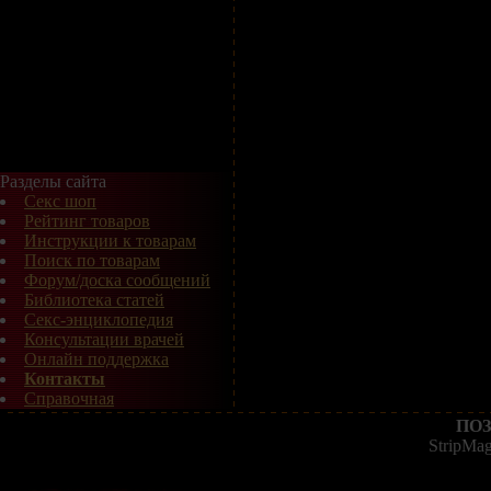
Разделы сайта
Секс шоп
Рейтинг товаров
Инструкции к товарам
Поиск по товарам
Форум/доска сообщений
Библиотека статей
Секс-энциклопедия
Консультации врачей
Онлайн поддержка
Контакты
Справочная
ПОЗ
StripMa