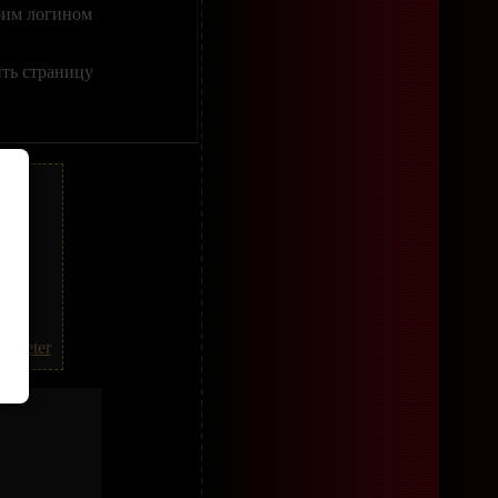
оим логином
ить страницу
же.
Tweeter