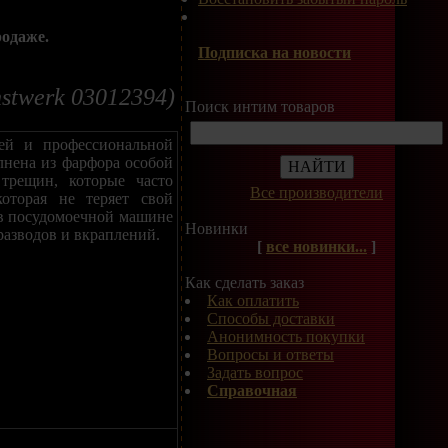
родаже.
Подписка на новости
stwerk 03012394)
Поиск интим товаров
ней и профессиональной
лнена из фарфора особой
 трещин, которые часто
Все производители
которая не теряет свой
 в посудомоечной машине
Новинки
разводов и вкраплений.
[
все новинки...
]
Как сделать заказ
Как оплатить
Способы доставки
Анонимность покупки
Вопросы и ответы
Задать вопрос
Справочная