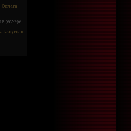
 Оплата
 в размере
» Бонусная