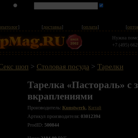
опатолог
]
[
доставка
]
[
оплата
]
[
опто
Нужна помо
+7 (495) 662
Секс шоп
>
Столовая посуда
>
Тарелки
Тарелка «Пастораль» с 
вкраплениями
Производитель:
Kunstwerk
,
Китай
Артикул производителя:
03012394
ProdID:
500844