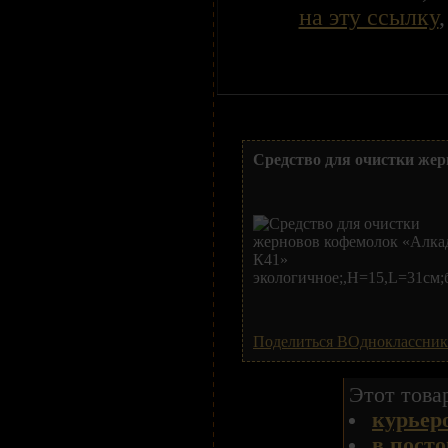
на эту ссылку
Средство для очистки же
Поделиться ВОдноклассни
Этот това
курьер
в пост