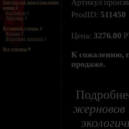
Артикул произв
Посуда для приготовления
пищи
2
ProdID:
511450
Кастрюли
1
Чайники
1
Кухонная утварь
2
Цена:
3276.00
Р
Формы
1
Кухонные лопатки
1
Все товары
9
К сожалению, 
продаже.
Подробне
жерновов 
экологи