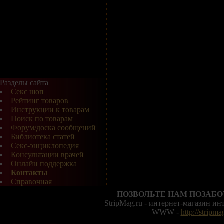
Разделы сайта
Секс шоп
Рейтинг товаров
Инструкции к товарам
Поиск по товарам
Форум/доска сообщений
Библиотека статей
Секс-энциклопедия
Консультации врачей
Онлайн поддержка
Контакты
Справочная
ПОЗВОЛЬТЕ НАМ ПОЗАБО
StripMag.ru - интернет-магазин и
WWW -
http://stripma