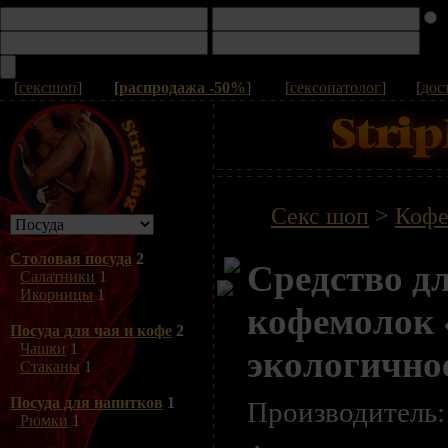
[
сексшоп
]
[
распродажа -50%
]
[
сексопатолог
]
[
дос
Секс шоп
>
Кофе
Столовая посуда
2
Средство д
Салатники
1
Икорницы
1
кофемолок 
Посуда для чая и кофе
2
Чашки
1
экологично
Стаканы
1
Посуда для напитков
1
Производитель
Рюмки
1