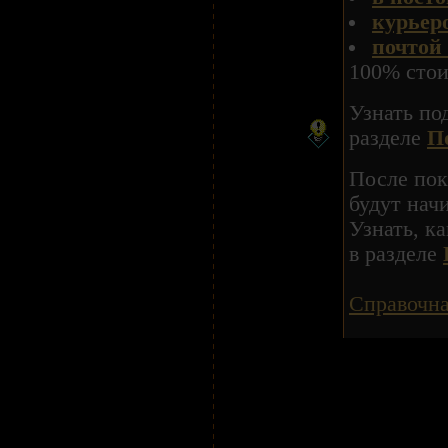
курьер
почтой
100% стои
Узнать по
разделе
П
После пок
будут нач
Узнать, к
в разделе
Справочн