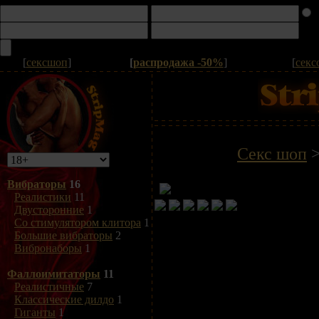
[
сексшоп
]
[
распродажа -50%
]
[
секс
Секс шоп
Вибраторы
16
Реалистики
11
Двусторонние
1
Со стимулятором клитора
1
Большие вибраторы
2
Вибронаборы
1
Фаллоимитаторы
11
Реалистичные
7
Классические дилдо
1
Гиганты
1