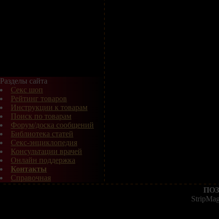
Разделы сайта
Секс шоп
Рейтинг товаров
Инструкции к товарам
Поиск по товарам
Форум/доска сообщений
Библиотека статей
Секс-энциклопедия
Консультации врачей
Онлайн поддержка
Контакты
Справочная
ПОЗ
StripMa