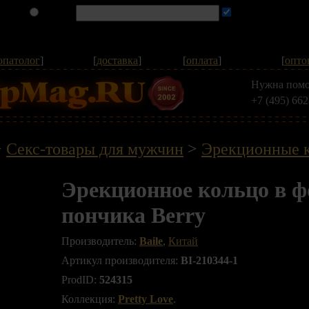
опатолог
]
[
доставка
]
[
оплата
]
[
опто
Нужна помо
+7 (495) 662
>
Секс-товары для мужчин
>
Эрекционные 
Эрекционное кольцо в 
пончика Berry
Производитель:
Baile
,
Китай
Артикул производителя:
BI-210344-1
ProdID:
524315
Коллекция:
Pretty Love
.