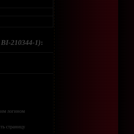
 BI-210344-1)
:
оим логином
ить страницу