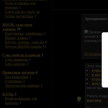
Духи и смазки для
мужчин
1
Средства по уходу за
телом, косметика
1
Эрекционное 
BDSM, садо-мазо
товары
19
Наручники, ошейники
2
Маски, кляпы
2
Кнуты, плётки, хлысты
4
Другие BDSM товары
11
Поделиться В
Секс-мебель и качели
3
Секс-машины
1
Секс-качели
2
Этот товар В
курьером
Приятные мелочи
4
в постом
Презервативы
1
курьеро
Сувениры
2
почтой п
Эротические наборы
1
после предв
БАДы
1
Узнать подр
Возбуждающие для
покупки
женщин
1