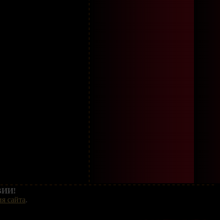
ИИ!
я сайта
.