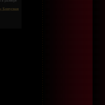
 в размере
» Бонусная