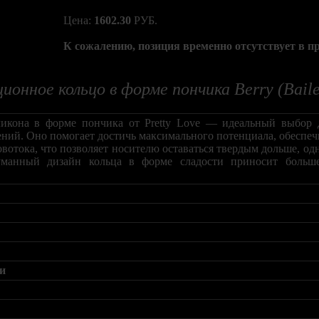
Цена:
1602.30
РУБ.
К сожалению, позиция временно отсутствует в п
ионное кольцо в форме пончика Berry (Baile
ликона в форме пончика от Pretty Love — идеальный выбор 
ний. Оно помогает достичь максимального потенциала, обеспеч
овотока, что позволяет носителю оставаться твердым дольше, о
уманный дизайн кольца в форме сладости приносит больш
ии