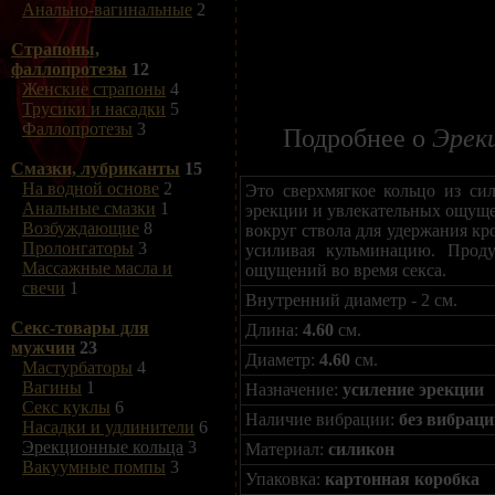
Анально-вагинальные
2
Страпоны,
фаллопротезы
12
Женские страпоны
4
Трусики и насадки
5
Фаллопротезы
3
Подробнее о
Эрекц
Смазки, лубриканты
15
На водной основе
2
Это сверхмягкое кольцо из си
Анальные смазки
1
эрекции и увлекательных ощуще
Возбуждающие
8
вокруг ствола для удержания кр
Пролонгаторы
3
усиливая кульминацию. Прод
Массажные масла и
ощущений во время секса.
свечи
1
Внутренний диаметр - 2 см.
Секс-товары для
Длина:
4.60
см.
мужчин
23
Диаметр:
4.60
см.
Мастурбаторы
4
Вагины
1
Назначение:
усиление эрекции
Секс куклы
6
Наличие вибрации:
без вибрац
Насадки и удлинители
6
Эрекционные кольца
3
Материал:
силикон
Вакуумные помпы
3
Упаковка:
картонная коробка