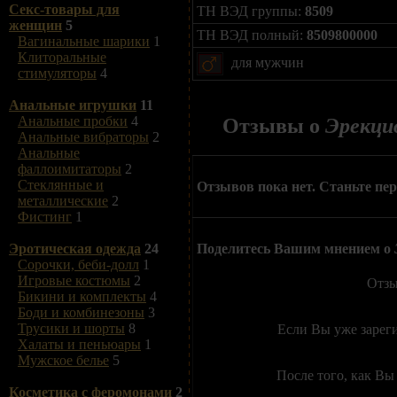
Секс-товары для
ТН ВЭД группы:
8509
женщин
5
ТН ВЭД полный:
8509800000
Вагинальные шарики
1
Клиторальные
для мужчин
стимуляторы
4
Анальные игрушки
11
Анальные пробки
4
Отзывы о
Эрекцио
Анальные вибраторы
2
Анальные
фаллоимитаторы
2
Стеклянные и
Отзывов пока нет. Станьте пе
металлические
2
Фистинг
1
Поделитесь Вашим мнением о
Эротическая одежда
24
Сорочки, беби-долл
1
Игровые костюмы
2
Отзы
Бикини и комплекты
4
Боди и комбинезоны
3
Трусики и шорты
8
Если Вы уже зарег
Халаты и пеньюары
1
Мужское белье
5
После того, как Вы
Косметика с феромонами
2