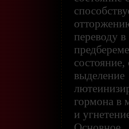
способству
отторжени
переводу в
предберем
состояние,
выделение
лютеинизи
гормона в 
и угнетени
Основное