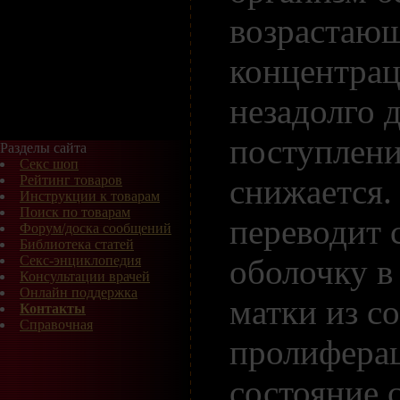
возрастаю
концентрац
незадолго 
поступлени
Разделы сайта
Секс шоп
снижается.
Рейтинг товаров
Инструкции к товарам
Поиск по товарам
переводит 
Форум/доска сообщений
Библиотека статей
оболочку в
Секс-энциклопедия
Консультации врачей
Онлайн поддержка
матки из с
Контакты
Справочная
пролифера
состояние 