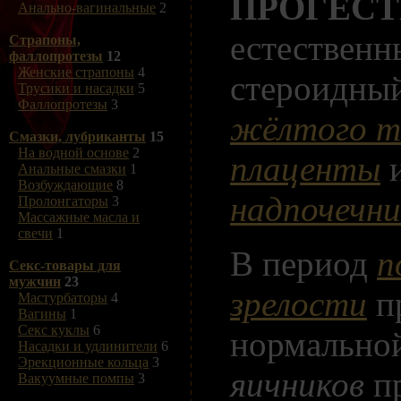
ПРОГЕСТ
Анально-вагинальные
2
естественн
Страпоны,
фаллопротезы
12
Женские страпоны
4
стероидны
Трусики и насадки
5
Фаллопротезы
3
жёлтого т
Смазки, лубриканты
15
На водной основе
2
плаценты
и
Анальные смазки
1
Возбуждающие
8
надпочечни
Пролонгаторы
3
Массажные масла и
свечи
1
В период
п
Секс-товары для
мужчин
23
зрелости
п
Мастурбаторы
4
Вагины
1
Секс куклы
6
нормально
Насадки и удлинители
6
Эрекционные кольца
3
яичников
пр
Вакуумные помпы
3