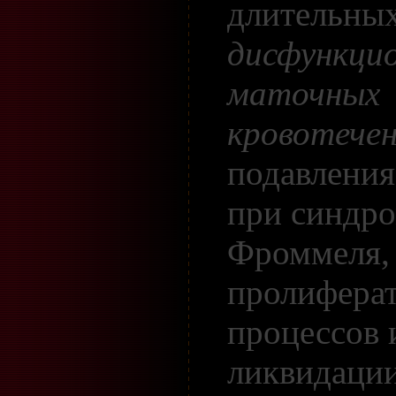
длительны
дисфункци
маточных
кровотечен
подавления
при синдро
Фроммеля,
пролифера
процессов 
ликвидации