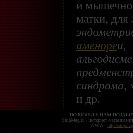
и мышечно
матки, для
эндометри
аменоре
и
,
альгодисме
предменст
синдрома
,
и др.
ПОЗВОЛЬТЕ НАМ ПОЗАБО
StripMag.ru - интернет-магазин и
WWW -
http://stripma