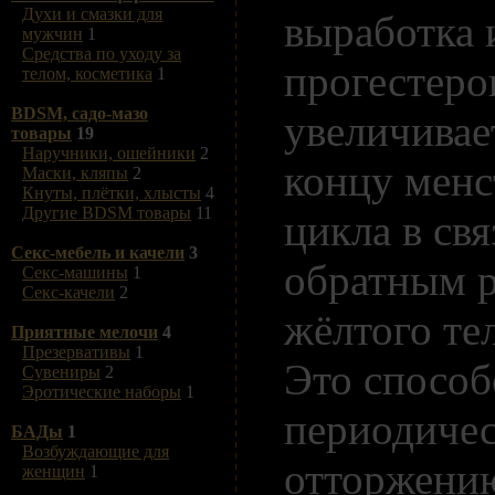
Духи и смазки для
выработка 
мужчин
1
Средства по уходу за
прогестеро
телом, косметика
1
BDSM, садо-мазо
увеличивает
товары
19
Наручники, ошейники
2
концу менс
Маски, кляпы
2
Кнуты, плётки, хлысты
4
Другие BDSM товары
11
цикла в свя
Секс-мебель и качели
3
обратным 
Секс-машины
1
Секс-качели
2
жёлтого те
Приятные мелочи
4
Презервативы
1
Это способ
Сувениры
2
Эротические наборы
1
периодиче
БАДы
1
Возбуждающие для
отторжени
женщин
1