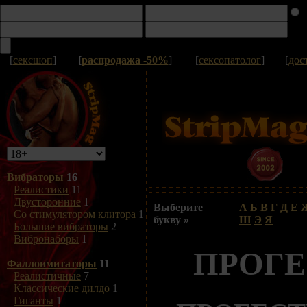
[
сексшоп
]
[
распродажа -50%
]
[
сексопатолог
]
[
дос
Вибраторы
16
Реалистики
11
Двусторонние
1
Выберите
А
Б
В
Г
Д
Е
Со стимулятором клитора
1
букву »
Ш
Э
Я
Большие вибраторы
2
Вибронаборы
1
ПРОГЕ
Фаллоимитаторы
11
Реалистичные
7
Классические дилдо
1
Гиганты
1