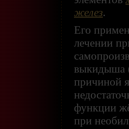
желез
.
Его приме
лечении пр
самопроиз
выкидыша 
причиной я
недостаточ
функции жё
при необил