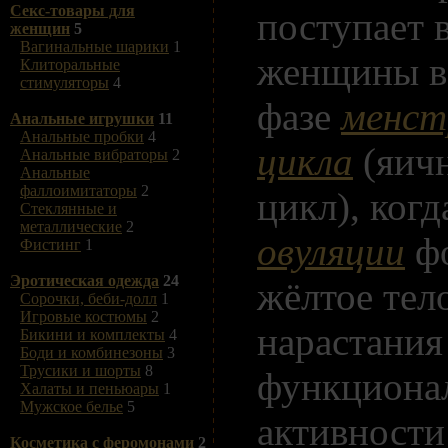
Секс-товары для
поступает 
женщин
5
Вагинальные шарики
1
женщины в
Клиторальные
стимуляторы
4
фазе
менст
Анальные игрушки
11
Анальные пробки
4
цикла
(яич
Анальные вибраторы
2
Анальные
фаллоимитаторы
2
цикл), когд
Стеклянные и
металлические
2
овуляции
фо
Фистинг
1
Эротическая одежда
24
жёлтое тел
Сорочки, беби-долл
1
Игровые костюмы
2
нарастания
Бикини и комплекты
4
Боди и комбинезоны
3
Трусики и шорты
8
функциона
Халаты и пеньюары
1
Мужское белье
5
активности
Косметика с феромонами
2