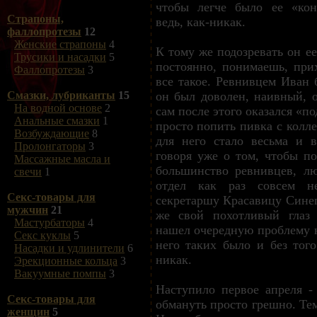
чтобы легче было ее «кон
Страпоны,
ведь, как-никак.
фаллопротезы
12
Женские страпоны
4
К тому же подозревать он ее
Трусики и насадки
5
постоянно, понимаешь, при
Фаллопротезы
3
все такое. Ревнивцем Иван
он был доволен, наивный, о
Смазки, лубриканты
15
На водной основе
2
сам после этого оказался «п
Анальные смазки
1
просто попить пивка с колл
Возбуждающие
8
для него стало весьма и в
Пролонгаторы
3
говоря уже о том, чтобы по
Массажные масла и
большинство ревнивцев, л
свечи
1
отдел как раз совсем н
Секс-товары для
секретаршу Красавицу Синег
мужчин
21
же свой похотливый глаз 
Мастурбаторы
4
нашел очередную проблему н
Секс куклы
5
него таких было и без того
Насадки и удлинители
6
никак.
Эрекционные кольца
3
Вакуумные помпы
3
Наступило первое апреля -
Секс-товары для
обмануть просто грешно. Те
женщин
5