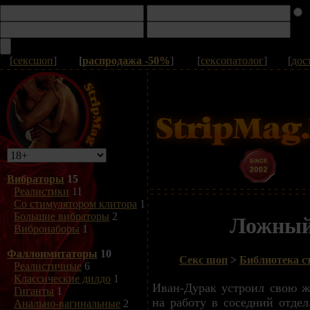
[
сексшоп
]
[
распродажа -50%
]
[
сексопатолог
]
[
дос
Вибраторы
15
Реалистики
11
Со стимулятором клитора
1
Большие вибраторы
2
Ложный
Вибронаборы
1
Фаллоимитаторы
10
Секс шоп
>
Библиотека с
Реалистичные
6
Классические дилдо
1
Иван-Дурак устроил свою 
Гиганты
1
на работу в соседний отдел
Анально-вагинальные
2