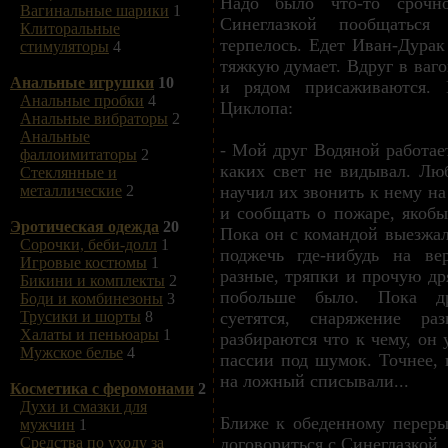
Надо было что-то срочн
Вагинальные шарики
1
Синеглазкой пообщаться
Клиторальные
терпелось. Едет Иван-Дурак
стимуляторы
4
тяжкую думает. Вдруг в ваг
Анальные игрушки
10
и рядом присаживаются.
Анальные пробки
4
Циклопа:
Анальные вибраторы
2
Анальные
- Мой друг Водяной работае
фаллоимитаторы
2
каких свет не видывал. Лю
Стеклянные и
научил их звонить к нему на
металлические
2
и сообщать о пожаре, якоб
Эротическая одежда
20
Пока он с командой выезжа
Сорочки, беби-долл
1
поджечь где-нибудь на ве
Игровые костюмы
1
разные, тряпки и прочую др
Бикини и комплекты
2
побольше было. Пока др
Боди и комбинезоны
3
суетятся, снаряжение раз
Трусики и шорты
8
Халаты и пеньюары
1
разбираются что к чему, он 
Мужское белье
4
пассии под шумок. Точнее,
на ложный списывали...
Косметика с феромонами
2
Духи и смазки для
Ближе к обеденному переры
мужчин
1
договориться с Синеглазкой,
Средства по уходу за