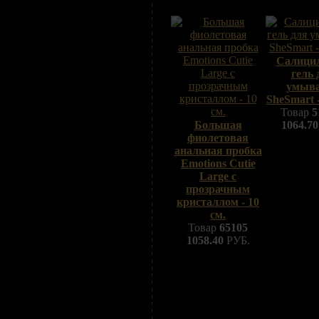
Салици
гель 
умыв
SheSmart -
Товар
5
Большая
1064.70
фиолетовая
анальная пробка
Emotions Cutie
Large с
прозрачным
кристаллом - 10
см.
Товар
65105
1058.40
РУБ.