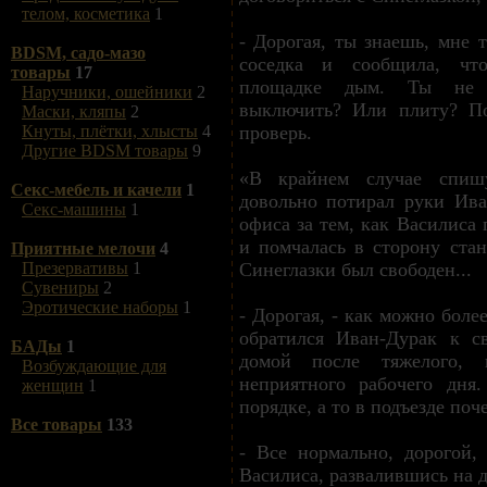
телом, косметика
1
- Дорогая, ты знаешь, мне 
BDSM, садо-мазо
соседка и сообщила, чт
товары
17
площадке дым. Ты не з
Наручники, ошейники
2
выключить? Или плиту? По
Маски, кляпы
2
проверь.
Кнуты, плётки, хлысты
4
Другие BDSM товары
9
«В крайнем случае спиш
Секс-мебель и качели
1
довольно потирал руки Ива
Секс-машины
1
офиса за тем, как Василиса
и помчалась в сторону ста
Приятные мелочи
4
Синеглазки был свободен...
Презервативы
1
Сувениры
2
Эротические наборы
1
- Дорогая, - как можно бол
обратился Иван-Дурак к с
БАДы
1
домой после тяжелого, 
Возбуждающие для
неприятного рабочего дн
женщин
1
порядке, а то в подъезде по
Все товары
133
- Все нормально, дорогой,
Василиса, развалившись на 