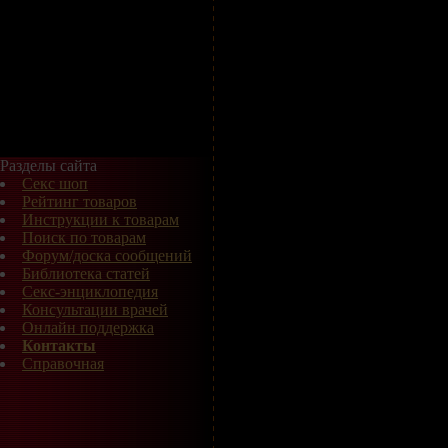
Разделы сайта
Секс шоп
Рейтинг товаров
Инструкции к товарам
Поиск по товарам
Форум/доска сообщений
Библиотека статей
Секс-энциклопедия
Консультации врачей
Онлайн поддержка
Контакты
Справочная