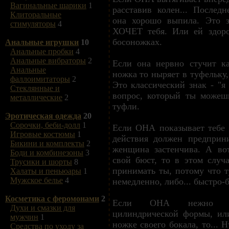
Вагинальные шарики
1
расставив колен... Послед
Клиторальные
она хорошо выпила. Это з
стимуляторы
4
ХОЧЕТ тебя. Или ей здор
босоножках.
Анальные игрушки
10
Анальные пробки
4
Анальные вибраторы
2
Если она нервно стучит к
Анальные
ножка то ныряет в туфельку,
фаллоимитаторы
2
Это классический знак - "я
Стеклянные и
вопрос, который ты можеш
металлические
2
туфли.
Эротическая одежда
20
Сорочки, беби-долл
1
Если ОНА показывает тебе
Игровые костюмы
1
действия должен предприн
Бикини и комплекты
2
женщина застенчива. А во
Боди и комбинезоны
3
свой бюст, то в этом случ
Трусики и шорты
8
принимать ты, потому что т
Халаты и пеньюары
1
Мужское белье
4
немедленно, либо... быстро-
Косметика с феромонами
2
Если ОНА нежно пог
Духи и смазки для
цилиндрической формы, ил
мужчин
1
ножке своего бокала, то...
Средства по уходу за