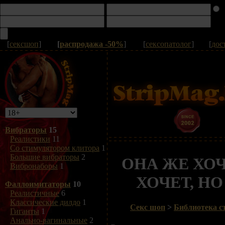
[
сексшоп
]
[
распродажа -50%
]
[
сексопатолог
]
[
дос
Вибраторы
15
Реалистики
11
Со стимулятором клитора
1
Большие вибраторы
2
ОНА ЖЕ ХОЧЕ
Вибронаборы
1
ХОЧЕТ, Н
Фаллоимитаторы
10
Реалистичные
6
Классические дилдо
1
Секс шоп
>
Библиотека с
Гиганты
1
Анально-вагинальные
2