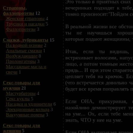
Это только в приятных снах
вечеринках подходят к тебе
Страпоны,
фаллопротезы
12
томно произносят:"Пойдем со
Женские страпоны
4
Трусики и насадки
5
В реальной жизни все обстои
Фаллопротезы
3
ты не научишься хорошо
которые подают женщиины, то
Смазки, лубриканты
15
На водной основе
2
Анальные смазки
1
Итак, если ты видишь,
Возбуждающие
8
встряхивает волосами, напу
Пролонгаторы
3
лицо, а потом томным жест
Массажные масла и
прядь... И при этом стараетс
свечи
1
цепляет тебя на крючок. Ес
(что встречается довольно ча
Секс-товары для
мужчин
21
будет все время поправлять 
Мастурбаторы
4
Секс куклы
5
Если ОНА, прикуривая, и
Насадки и удлинители
6
назойливо демонстрирует те
Эрекционные кольца
3
на уме... Ох, если тебе ме
Вакуумные помпы
3
знать, ЧТО у нее на уме.
Секс-товары для
женщин
5
Если ОНА вытягивает вперед