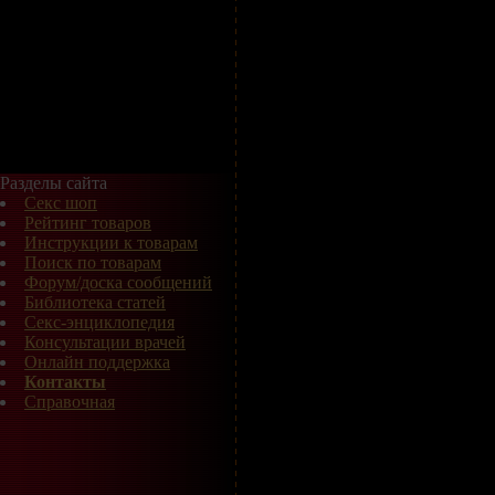
Разделы сайта
Секс шоп
Рейтинг товаров
Инструкции к товарам
Поиск по товарам
Форум/доска сообщений
Библиотека статей
Секс-энциклопедия
Консультации врачей
Онлайн поддержка
Контакты
Справочная