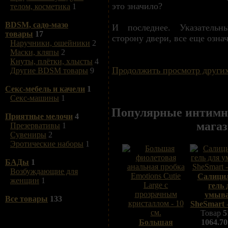
это значило?
телом, косметика
1
BDSM, садо-мазо
И последнее. Указатель
товары
17
сторону двери, все еще озна
Наручники, ошейники
2
Маски, кляпы
2
Кнуты, плётки, хлысты
4
Продолжить просмотр других
Другие BDSM товары
9
Секс-мебель и качели
1
Секс-машины
1
Популярные интимн
Приятные мелочи
4
магаз
Презервативы
1
Сувениры
2
Эротические наборы
1
БАДы
1
Возбуждающие для
Салици
женщин
1
гель 
умыв
Все товары
133
SheSmart -
Товар
5
Большая
1064.70