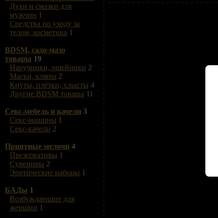
Духи и смазки для
мужчин
1
Средства по уходу за
телом, косметика
1
BDSM, садо-мазо
товары
19
Наручники, ошейники
2
Маски, кляпы
2
Кнуты, плётки, хлысты
4
Другие BDSM товары
11
Секс-мебель и качели
3
Секс-машины
1
Секс-качели
2
Приятные мелочи
4
Презервативы
1
Сувениры
2
Эротические наборы
1
БАДы
1
Возбуждающие для
женщин
1