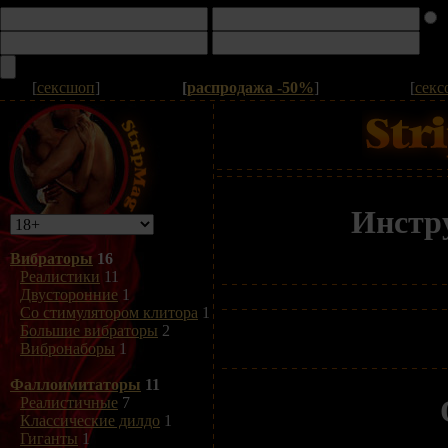
[
сексшоп
]
[
распродажа -50%
]
[
секс
Инстру
Вибраторы
16
Реалистики
11
Двусторонние
1
Со стимулятором клитора
1
Большие вибраторы
2
Вибронаборы
1
Фаллоимитаторы
11
Реалистичные
7
Классические дилдо
1
Гиганты
1