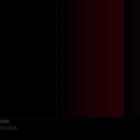
ИИ!
я сайта
.