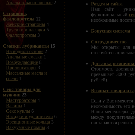
Анально-вагинальные
2
Разделы сайта
Наш сайт - уника
Страпоны,
функциональный
се
фаллопротезы
12
необходимые посетит
Женские страпоны
4
Трусики и насадки
5
Бонусная система
Фаллопротезы
3
Сотрудничество
Смазки, лубриканты
15
Мы открыты для вз
На водной основе
2
стесняйтесь присыла
Анальные смазки
1
Возбуждающие
8
Доставка розничных
Пролонгаторы
3
Стоимость доставки
Массажные масла и
превышает 3000 руб
свечи
1
рублей).
Секс-товары для
Возврат товара и г
мужчин
23
Мастурбаторы
4
Если у Вас имеются 
Вагины
1
необходимость его в
Секс куклы
6
Наши менеджеры, де
Насадки и удлинители
6
между покупателями
Эрекционные кольца
3
постараются решить 
Вакуумные помпы
3