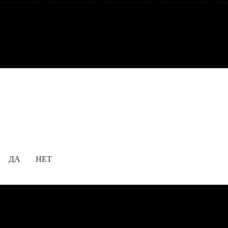
Содержание сайта предназначено для просмотра
исключительно лицам, достигшим совершеннолетия!
18+
Вам уже исполнилось 18 лет?
ДА
НЕТ