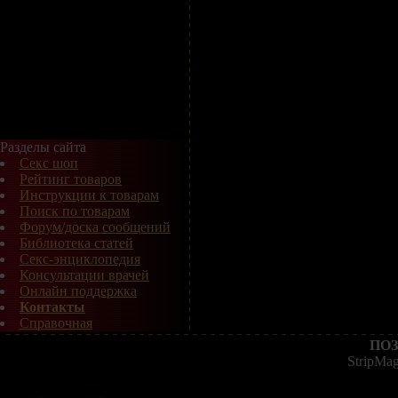
Разделы сайта
Секс шоп
Рейтинг товаров
Инструкции к товарам
Поиск по товарам
Форум/доска сообщений
Библиотека статей
Секс-энциклопедия
Консультации врачей
Онлайн поддержка
Контакты
Справочная
ПОЗ
StripMa