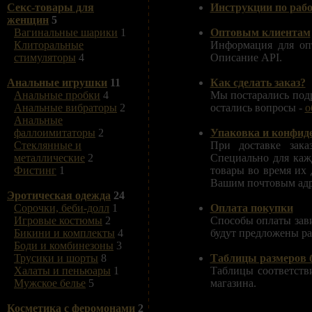
Инструкции по рабо
Секс-товары для
женщин
5
Оптовым клиентам
Вагинальные шарики
1
Информация для оп
Клиторальные
Описание API.
стимуляторы
4
Как сделать заказ?
Анальные игрушки
11
Мы постарались подр
Анальные пробки
4
остались вопросы -
о
Анальные вибраторы
2
Анальные
Упаковка и конфид
фаллоимитаторы
2
При доставке зака
Стеклянные и
Специально для кажд
металлические
2
товары во время их 
Фистинг
1
Вашим почтовым адр
Эротическая одежда
24
Оплата покупки
Сорочки, беби-долл
1
Способы оплаты зав
Игровые костюмы
2
будут предложены р
Бикини и комплекты
4
Боди и комбинезоны
3
Таблицы размеров б
Трусики и шорты
8
Таблицы соответств
Халаты и пеньюары
1
магазина.
Мужское белье
5
Косметика с феромонами
2