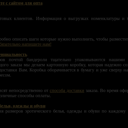
те с сайтом для опта
товых клиентов. Информация о выгрузках номенклатуры и т
обно описать шаги которые нужно выполнить, чтобы разместить
бязательно напишите нам!
енциальность
зов почтой бандероли тщательно упаковываются нашими 
ого заказа мы делаем картонную коробку, которая надежно со
доставки Вам. Коробка оборачивается в бумагу и уже сверху на
есом.
исят непосредственно от
способа доставки
заказа. Во время офо
азличные способы оплаты.
елья, одежды и обуви
ия размеров эротического белья, одежды и обуви по каждому