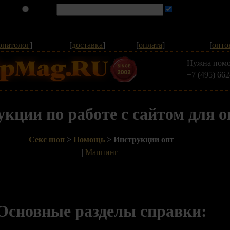
опатолог
]
[
доставка
]
[
оплата
]
[
опто
Нужна помо
+7 (495) 662
кции по работе с сайтом для о
Секс шоп
>
Помощь
> Инструкции опт
|
Маппинг
|
Основные разделы справки: