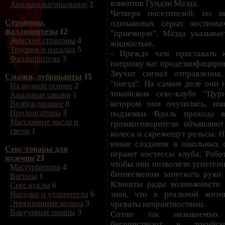
клиентов Гундзи Маэда.
Анально-вагинальные
2
Четверо посетителей, по 
Страпоны,
одинаковых серых костюмах
фаллопротезы
12
"приемную". Маэда указывае
Женские страпоны
4
жидкостью.
Трусики и насадки
5
- Прежде чем приставать 
Фаллопротезы
3
попрошу вас продезинфицирова
Звучит сигнал отправлени
Смазки, лубриканты
15
"поезд". На самом деле они 
На водной основе
2
токийском секс-клубе "Цур
Анальные смазки
1
котором они очутились, им
Возбуждающие
8
Пролонгаторы
3
подземки. Вдоль прохода в
Массажные масла и
громкоговорители объявляют
свечи
1
колеса и скрежещут рельсы. Н
юные создания в школьных 
Секс-товары для
играют хостессы клуба. Работ
мужчин
23
чтобы они позволяли угнетен
Мастурбаторы
4
бизнесменам запускать руки 
Вагины
1
Клиенты рады возможности б
Секс куклы
6
зная, что в реальной жизн
Насадки и удлинители
6
Эрекционные кольца
3
чреваты неприятностями.
Вакуумные помпы
3
Сотни так называемых 
бесчинствуют в токийск