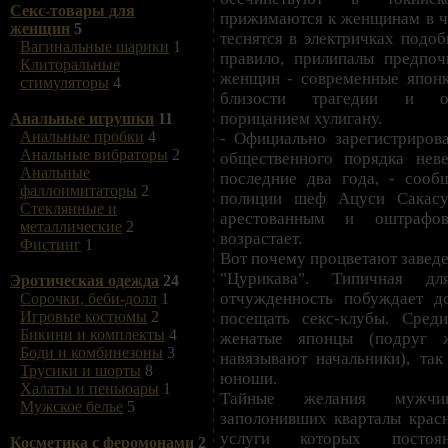
Секс-товары для
прижимаются к женщинам в ча
женщин
5
теснятся в электричках подоб
Вагинальные шарики
1
правило, прилипалы предпо
Клиторальные
женщин - современные японк
стимуляторы
4
близости трагедии и ог
порицанием хулигану.
Анальные игрушки
11
Анальные пробки
4
- Официально зарегистриров
Анальные вибраторы
2
общественного порядка нев
Анальные
последние два года, - сооб
фаллоимитаторы
2
полиции шеф Ацуси Сакасу
Стеклянные и
арестованным и оштрафо
металлические
2
возрастает.
Фистинг
1
Вот почему процветают заведе
"Цурикава". Типичная д
Эротическая одежда
24
отчужденность побуждает д
Сорочки, беби-долл
1
Игровые костюмы
2
посещать секс-клубы. Сред
Бикини и комплекты
4
женатые японцы (подруг 
Боди и комбинезоны
3
навязывают начальники), та
Трусики и шорты
8
юноши.
Халаты и пеньюары
1
Тайные желания мужчи
Мужское белье
5
заполонивших кварталы красн
услуги которых постоян
Косметика с феромонами
2