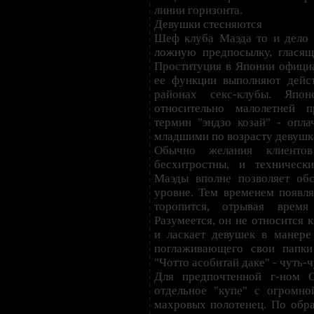
линии горизонта.
Девушки стесняются
Шеф клуба Маэда то и дело
ложную предпосылку, гласящ
Проституция в Японии официа
ее функции выполняют дейс
районах секс-клубы. Япон
относительно малолетней 
термин "эндзо козай" - опл
младшими по возрасту девушк
Обычно желания клиентов
бесхитростны, и техническ
Маэды вполне позволяет об
уровне. Тем временем появля
торопится, отрывая врем
Разумеется, он не относится 
и ласкает девушек в манере
поглаживающего свои папки
"Чотто асобитай даке" - чуть-ч
Для предпочтенной г-ном 
отдельное "купе" с огромн
махровых полотенец. По обра