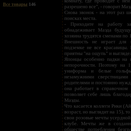
комнату, где проводит с ней
Все товары
146
разрешено все", - говорит Маэ
Снова звонок - на этот раз 
поисках места.
- Приходите на работу за
обнадеживает Маэда будущу
хозяина трудятся сменами по 1
Внешность не играет для 
подземке не все красавицы. 
приятны "на ощупь" и выгляде
Японцы особенно падки на 
непорочности. Поэтому на 1
униформа и белые гольф
незамужними сверстницами
родителями и постоянно нужда
она работает в справочном
позволяет себе лишь благода
Маэды.
Что касается коллеги Рики (Ай
возраст, но выглядит на 15), т
свои розовые мечты усердной
клубе. Мечты же в создан
обществе потребления безг