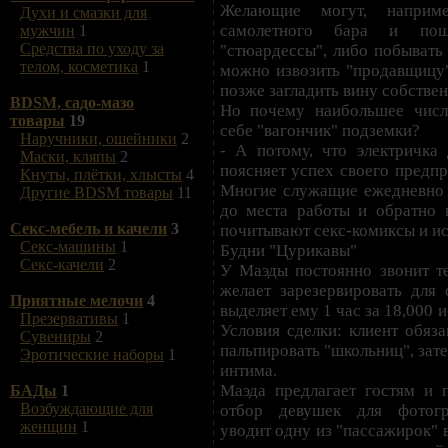
Желающие могут, наприме
Духи и смазки для
самолетного бара и пош
мужчин
1
Средства по уходу за
"стюардессы", либо побывать 
телом, косметика
1
можно извозить "продавщицу"
позже загладить вину собстве
BDSM, садо-мазо
Но почему наибольшее числ
товары
19
себе "вагончик" подземки?
Наручники, ошейники
2
- А потому, что электричка 
Маски, кляпы
2
поясняет успех своего предпр
Кнуты, плётки, хлысты
4
Многие служащие ежедневно т
Другие BDSM товары
11
до места работы и обратно 
Секс-мебель и качели
3
почитывают секс-комиксы и и
Секс-машины
1
Будни "Цурикавы"
Секс-качели
2
У Маэды постоянно звонит те
желает зарезервировать для 
Приятные мелочи
4
выделяет ему 1 час за 18,000 и
Презервативы
1
Условия сделки: клиент обяз
Сувениры
2
пальпировать "школьниц", зате
Эротические наборы
1
интима.
Маэда предлагает гостям и п
БАДы
1
Возбуждающие для
отбор девушек для фотогр
женщин
1
уводит одну из "пассажирок" 