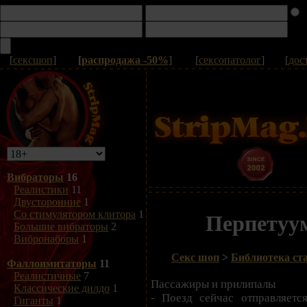
[
сексшоп
]
[
распродажа -50%
]
[
сексопатолог
]
[
дос
Вибраторы
16
Реалистики
11
Двусторонние
1
Со стимулятором клитора
1
Перпетуум
Большие вибраторы
2
Вибронаборы
1
Секс шоп
>
Библиотека ста
Фаллоимитаторы
11
Реалистичные
7
Пассажиры и прилипалы
Классические дилдо
1
- Поезд сейчас отправляется
Гиганты
1