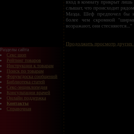
вход в комнату прикрыт лишь 
слышат, что происходит рядом,
Маэда. Шеф предпочел бы и
более чем скромной "ширм
возражают, они стесняются..."
Продолжить просмотр других 
Разделы сайта
Секс шоп
Рейтинг товаров
Инструкции к товарам
Поиск по товарам
Форум/доска сообщений
Библиотека статей
Секс-энциклопедия
Консультации врачей
Онлайн поддержка
Контакты
Справочная