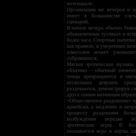
потенциале.
Организация же вечеров и о
имеет в большинстве случ
сценарий.
В начале вечера обычно бывае
обыкновенных тусовках и встр
более часа. Спиртные напитки 
как правило, в умеренных кол
алкоголем может уменьшит
собравшихся.
Мягкая эротическая музыка,
объятиях – обычный элемент 
танцы превращаются в мягк
нескольких девушек сра
раздеваются, демонстрируя св
друга самым интимным образо
«Общественное раздевание» пр
армейски, а медленно и непр
процессу раздевания боль
возбуждения нередко ис
эротические игры. В бол
оказывается игра в карты, г