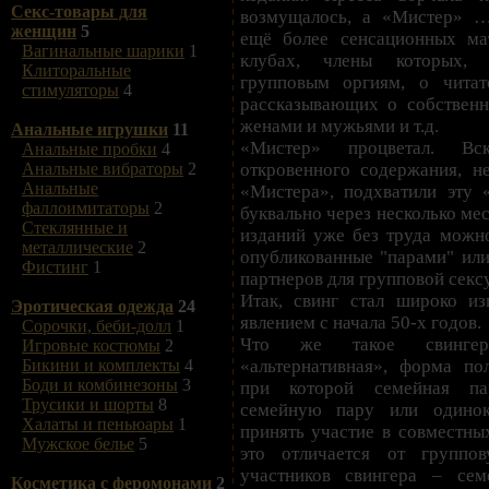
Секс-товары для
возмущалось, а «Мистер» 
женщин
5
ещё более сенсационных ма
Вагинальные шарики
1
клубах, члены которых, с
Клиторальные
групповым оргиям, о читат
стимуляторы
4
рассказывающих о собствен
женами и мужьями и т.д.
Анальные игрушки
11
«Мистер» процветал. Вс
Анальные пробки
4
откровенного содержания, 
Анальные вибраторы
2
Анальные
«Мистера», подхватили эту 
фаллоимитаторы
2
буквально через несколько ме
Стеклянные и
изданий уже без труда можно
металлические
2
опубликованные "парами" ил
Фистинг
1
партнеров для групповой секс
Итак, свинг стал широко и
Эротическая одежда
24
явлением с начала 50-х годов.
Сорочки, беби-долл
1
Что же такое свингер?
Игровые костюмы
2
«альтернативная», форма по
Бикини и комплекты
4
Боди и комбинезоны
3
при которой семейная па
Трусики и шорты
8
семейную пару или одино
Халаты и пеньюары
1
принять участие в совместны
Мужское белье
5
это отличается от группов
участников свингера – сем
Косметика с феромонами
2