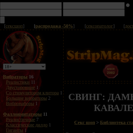
[
сексшоп
]
[
распродажа -50%
]
[
сексопатолог
]
[
дос
Вибраторы
16
Реалистики
11
Двусторонние
1
Со стимулятором клитора
1
СВИНГ: ДА
Большие вибраторы
2
Вибронаборы
1
КАВАЛ
Фаллоимитаторы
11
Реалистичные
7
Секс шоп
>
Библиотека ста
Классические дилдо
1
Гиганты
1