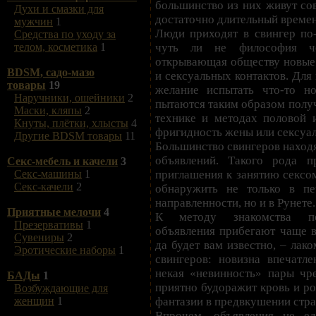
большинство из них живут со
Духи и смазки для
достаточно длительный време
мужчин
1
Люди приходят в свингер по-
Средства по уходу за
чуть ли не философия че
телом, косметика
1
открывающая обществу новые 
BDSM, садо-мазо
и сексуальных контактов. Для 
товары
19
желание испытать что-то н
Наручники, ошейники
2
пытаются таким образом получ
Маски, кляпы
2
технике и методах половой и
Кнуты, плётки, хлысты
4
фригидность жены или сексуа
Другие BDSM товары
11
Большинство свингеров находя
объявлений. Такого рода п
Секс-мебель и качели
3
приглашения к занятию сексо
Секс-машины
1
Секс-качели
2
обнаружить не только в пе
направленности, но и в Рунете.
Приятные мелочи
4
К методу знакомства по
Презервативы
1
объявления прибегают чаще в
Сувениры
2
да будет вам известно, – лак
Эротические наборы
1
свингеров: новизна впечатле
некая «невинность» пары чре
БАДы
1
приятно будоражит кровь и р
Возбуждающие для
фантазии в предвкушении стра
женщин
1
Впрочем, объявления не ед