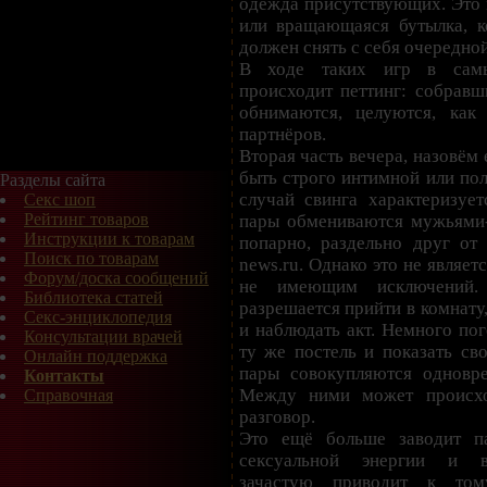
одежда присутствующих. Это 
или вращающаяся бутылка, ко
должен снять с себя очередно
В ходе таких игр в сам
происходит петтинг: собравш
обнимаются, целуются, как
партнёров.
Вторая часть вечера, назовём
быть строго интимной или по
Разделы сайта
случай свинга характеризует
Секс шоп
Рейтинг товаров
пары обмениваются мужьями
Инструкции к товарам
попарно, раздельно друг от 
Поиск по товарам
news.ru. Однако это не являет
Форум/доска сообщений
не имеющим исключений.
Библиотека статей
разрешается прийти в комнату,
Секс-энциклопедия
и наблюдать акт. Немного пог
Консультации врачей
ту же постель и показать сво
Онлайн поддержка
пары совокупляются одновр
Контакты
Между ними может происхо
Справочная
разговор.
Это ещё больше заводит па
сексуальной энергии и в
зачастую приводит к том