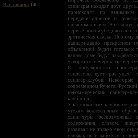
Все товары
146
свингеры находят друг друга.
происходят по взаимным 
передаче адресов и телефо
прежним оргиям. Это следует и
первые опыты убедили вас в то
эротическая сказка. Поэтому д
давным-давно прекратили п
объявлений, будьте готовы к т
вашем доме будут раздаватьс
«скоротать вечерок вчетвером
О популярности свинге
свидетельствует растущее 
свингер-клубов. Некоторые
современном Рунете: Русский
некоммерческий свингер-кл
клуб и т.д.
Участники этих клубов не тол
утехам коллективным образ
свинг-туры, всевозможные с
содержания, словом, живу
развивая не только свои секс
навыки, но и заботясь о сво