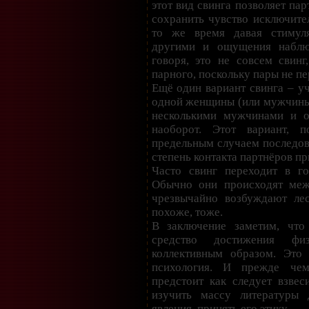
этот вид свинга позволяет пар
сохранить чувство исключител
то же время давая стимул
другими и ощущения наблю
говоря, это не совсем свинг
парного, поскольку пары не пе
Ещё один вариант свинга – уч
одной женщины (или мужчины)
несколькими мужчинами и 
наоборот. Этот вариант, п
предельным случаем последова
степень контакта партнёров пр
Часто свинг переходит в го
Обычно они происходят ме
чрезвычайно возбуждают ле
похоже, тоже.
В заключение заметим, что
средство достижения физ
коллективным образом. Это
психология. И прежде чем
предстоит как следует взвес
изучить массу литературы 
явления, принять его этику.