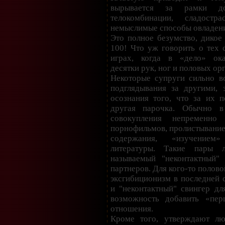
вырывается за рамки доз
телокомбинации, сладостр
немыслимые способы овладен
Это полное безумство, дикое 
100! Что уж говорить о тех 
играх, когда в «дело» ок
десятки рук, ног и половых ор
Некоторые супруги сильно в
подглядывания за другими, 
осознания того, что за их 
другая парочка. Обычно в
совокупления непременно
порнофильмов, пролистывание
содержания, «изучением
литературы. Такие пары л
называемый "неконтактный" 
партнеров. Для кого-то половой
эксгибиционизм в последней с
и "неконтактный" свингер дл
возможность добавить «пер
отношения.
Кроме того, утверждают лю