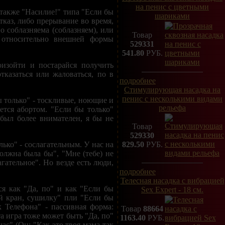
на пенис с цветными
ь также "Насилие!" типа "Если бы
шариками
тказ, либо прерывание во время,
 соблазняема (соблазняем), или
Товар
о относительно внешней формы
529331
541.80
РУБ.
изойти и постарайся получить
отказаться или жаловаться, по в
подробнее
Стимулирующая насадка на
пенис с несколькими видами
 только" - тоскливые, ноющие и
рельефа
ется абортом. "Если бы только"
был более внимателен, я бы не
Товар
529330
ько" - сослагательным. У нас на
829.50
РУБ.
олжна была бы", "Мне (тебе) не
агательное". Но везде есть люди,
подробнее
Телесная насадка с вибрацией
ся как "Да, по" и как "Если бы
Sex Expert - 18 см.
ый кран, сушилку" пли "Если бы
к Телефона" - пассивная форма:
Товар
88664
та игра тоже может быть "Да, по"
1163.40
РУБ.
ас" (Он: "Как это твоя мама так