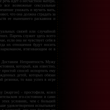
 речь идет о несчастной матери,
о все возможные сексуальные
зрешение унижать и мучить мать,
няют, что она должна страдать за
льств ее нынешнего раскаяния и
ксуальных связей или случайной
тних. Парень служит здесь всего
ае, если она не чувствует себя в
гда их отношения будут носить
, наркоманом, втягивающим ее в
, Доставим Неприятность Мужу
стояния, который, как известно,
е простой способ испортить ему
жденных детей, которых обязан
й резинки, то ваш успех в игре
y [жаргон] - простофиля, козел
ительском эго-состоянии и сами
 этих условиях, чем с большей
ольше удовлетворения испытывает
т в иллюзий, что чем больше он