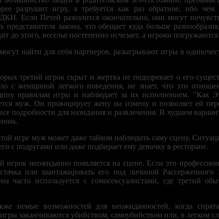
корее разрушит игру, а требуется как раз обратное, ибо чем
ДКН. Если Петей разозлится окончательно, они могут почувств
ать представителя закона, что обещает куда больше разнообрази
дит до этого, веселье постепенно исчезает, а игроки погружаютс
могут найти для себя партнеров, разыгрывают игры в одиночес
торых третий игрок скрыт и жертва не подозревает о его сущест
ело с женщиной легкого поведения, не знает, что эти отнош
ину правилам игры и наблюдает за их исполнением. "Как Эт
ется муж. Он провоцирует жену на измену и позволяет ей пер
 все подробности для назидания и развлечения. В худшем вариан
нник.
ой игре муж может даже тайком наблюдать саму сцену. Ситуаци
его с подругами или даже подбирает ему девочку в ресторане.
й игрок неожиданно появляется на сцене. Если это профессион
остачка плн шантажировать его под личиной Рассерженного
Она часто используется с гомосексуалистами, где третий об
кже немые возможностей для неожиданностей, когда спрята
 игры заканчиваются убийством, самоубийством или, в легком сл