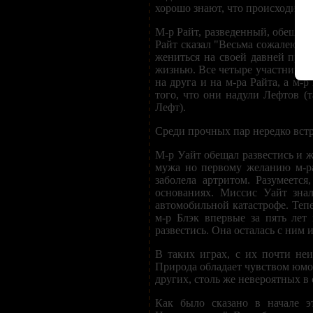
хорошо знают, что происходит. 
М-р Райт, разведенный, обещал 
Райт сказал "Весьма сожалею" и
жениться на своей давней при
жизнью. Все четыре участника 
на друга и на м-ра Райта, а м
того, что они надули Лефтов (
Лефт).
Среди прочных пар нередко встр
М-р Уайт обещал развестись и же
мужа но первому желанию м-ра
заболела артритом. Разумеетс
основаниях. Миссис Уайт знал
автомобильной катастрофе. Теп
м-р Блэк впервые за пять лет
развестись. Она осталась с ним 
В таких играх, с их почти не
Природа обладает чувством юмо
других, столь же невероятных в
Как было сказано в начале э