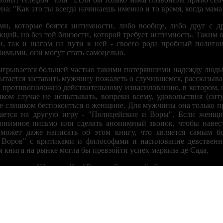
Она: "Как это ты всегда начинаешь именно и то время, когда мама
и, которые боятся интимности, либо вообще, либо друг с д
ций, но без той близости, которой требует интимность. Таким 
и, так и шагом на пути к ней - своего рода пробный полигон
имыми, они могут стать самоцелью.
зыгрывается большей частью такими потерявшими надежду людьм
ытается заставить мужчину пожалеть о случившемся, рассказывая 
о противоположно действительному изнасилованию, в котором, 
яком случае не испытывать, вопреки всему, удовольствия (си
не слишком беспокоиться о женщине. Для мужчины она только пр
ается на другую игру - "Полицейские и Воры". Если женщи
онимное письмо или сделать анонимный звонок, чтобы навес
может даже написать об этом книгу, что является самым бо
Воров" с критиками и философами и насиловапне девственн
я книга на рынке могла бы превзойти успех маркиза де Сада.
орм игры "Насилие!" - "Весьма Сожалею". Она является также 
людей, и часто - детей. Мистер Райт говорит миссис Лефт: "Ес
развод, и мистер Райт говорит: "Извини, я передумал", оставляя 
Содержание сайта предназначено для просмотра
 является игра "Еще не готова)", типичный лозунг, который зв
исключительно лицам, достигшим совершеннолетия!
удет так как есть".
18+
жалею" и "Еще не готока)" - игры для троих или четверых, пос