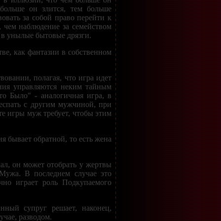
 больше он злится, тем больше
овать за собой право перейти к
я, чем наблюдение за семейством
я в унылые бытовые дрязги.
тве, как фантазии в собственном
вовании, полагая, что игра идет
ения управляются неким тайным
о Было" - аналогичная игра, в
еспать с другим мужчиной, при
те игры муж требует, чтобы этим
я бывает обратной, то есть жена
ал, он может отобрать у жертвы
 Мужа. В последнем случае это
ычно играет роль Подкупаемого
нный супруг решает, наконец,
учае, разводом.