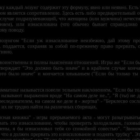
льку каждый лозунг содержит эту формулу, явно или неявно. Ест
мом является сопротивление. Здесь есть либо предварительный о
 случае подразумевающий, что женщина (или мужчина) нечестно
зняем), или изнасилована (что обычно бывает справедлив
ому поводу.
лозунгом "Если уж изнасилование неизбежно, дай этому про
, поддается, сохраняя за собой по-прежнему право прервать, 
тивно.
." воинственны и полны выяснения отношений. Игры же "Если бы
тверждает "Это должно быть иначе" и в крайнем случае конча
это было иначе" и кончается хныканьем ("Если бы только ты 
грамматике называется повели тельным наклонением, "Если бы тол
называют выражения вроде "На самом деле не..", "Я (ты) не д
реследователем, на самом же деле я - жертва" - "Берклесво сосл
 их не трудно найти на различных сборищах.
сная книжка" - игры прерываемого акта - могут разыгрывать
рвать это изнасилование, чтобы проверить холодильник, газов
ены, я бы изнасиловал тебя со спокойной совестью". "Звоно
к что я должен прервать это изнасилование и поднять трубку". Э
звонит телефон" или "Если бы только мама позвонила прямо сейч