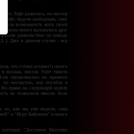
иссис Лефт развелась, по мистер
-р Лефт, будучи свободным, смог
лучила возможность жить своей
шая жена много жаловались друг
прятали удовольствие по поводу
Д ), Джо в данном случае - м-р
ила, что готова оставит!) своего
 в коллаж, миссис Уайт тяжело
 Плэк продолжалась на прежних
, по несчастью, она погибла в
. Но прямо на следующей неделе
есть не позволила миссис Блэк
, но, как мы уже видели, сама
ней" и "Игру Бабуинов" и много
о паттерну "Доставим Матушке