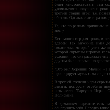
будет неистовствовать, тем с
удовольствия получают игроки 
третьей стадии игры, т.е. позв
обезьян. Однако, если игра дохо
Те, кто по разным причинам не 
мозгу.
Есть много игр для троих, в ко
вдвоем. Так, мужчина, имея д
сводником, который учит женщ
которой скрытым игроком явля
условии, что она расскажет ему
другим был непременно девстве
"Это Был Хороший Малый" - в эт
провоцирует мужа, сама сводит 
В третьей степени игры скрыты
деньги, попросту ограбить пр
называется "Барсучья Игра". 
Полисмена.
В домашнем варианте есть та
обнаружить себя. Нередко такие