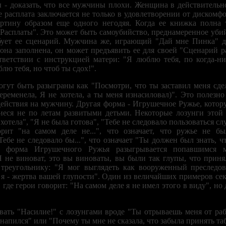
ы - доказать, что все мужчины плохи. Женщина в действительно
Ее расплата заключается не только в удовлетворении от дискомф
ртину образом еще одного негодяя. Когда ее книжка полна
 Расплаты". Это может быть самоубийство, преднамеренное убий
ребует ее сценарий. Мужчина же, играющий "Дай мне Пинка" д
 она заполнена, он может предъявить ее для своей "Сценарий р
тветствии с инструкцией матери: "Я люблю тебя, по когда-н
лю тебя, но чтоб ты сдох!".
огут быть разыграны как "Посмотри, что ты заставил меня сдел
беременела, Я не хотела, а ты меня изнасиловал)". Это полез
ействия на мужчину. Другая форма - Игрушечное Ружье, кото
иеся не по летам развитыми детьми. Некоторые лозунги этой 
 хотела", "Я не была готова", "Тебе не следовало пользоваться 
орит "на самом деле не...", что означает, что ружье не б
бе не следовало бы...", что означает "Ты должен был знать, чт
ная форма Игрушечного Ружья разыгрывается попавшимся
"Я не виноват, это вы виноваты, вы были так глупы, что приня
 треугольнику: "Я мог выглядеть как вооруженный преследова
: я - жертва вашей глупости". Один из величайших примеров се
 где герои говорит: "На самом деле я не имел этого в виду", но
ать "Насилие!" с лозунгами вроде "Ты отрываешь меня от раб
 напился" или "Почему ты мне не сказала, что забыла принять та