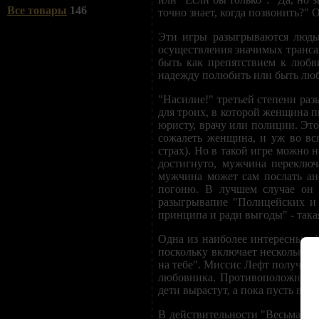
Все товары
146
точно знает, когда позвонить?" 
Эти игры разыгрываются людьм
осуществления значимых трансак
быть как препятствием к любв
надежду полюбить или быть люб
"Насилие!" третьей степени ра
для троих, в которой женщина п
юристу, врачу или полиции. Эт
сожалеть женщина, и уж во вс
страх). Но в такой игре можно 
достигнуто, мужчина переключ
мужчина может сам послать ан
погоню. В лучшем случае он 
разыгрывапие "Полицейских и 
принципа и ради выгоды" - така
Одна из наиболее интересных ф
поскольку включает нескольких 
на тебе". Миссис Лефт получает 
любовника. Противоположностью
дети вырастут, а пока пусть все б
В действительности "Весьма со