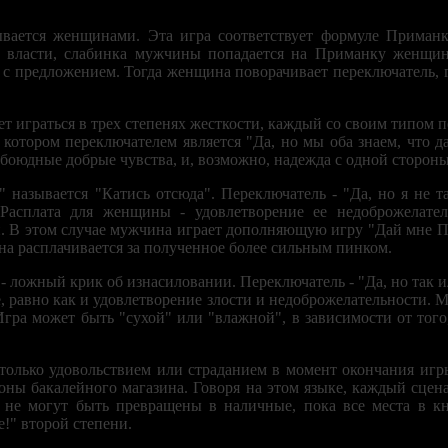
ывается женщинами. Эта игра соответствует формуле Приманка
и власти, слабинка мужчины попадается на Приманку женщин
 с предложением. Тогда женщина поворачивает переключатель, го
жет играться в трех степенях жесткости, каждый со своим типом 
в котором переключателем является "Да, но мы оба знаем, что д
обоюдные добрые чувства, и, возможно, надежда с одной стороны
 называется "Катись отсюда". Переключатель - "Да, но я не та
 Расплата для женщины - удовлетворение ее недоброжелате
. В этом случае мужчина играет дополняющую игру "Дай мне Пи
на расплачивается за полученное более сильным пинком.
- ложный крик об изнасиловании. Переключатель - "Да, но так и
 равно как и удовлетворение злости и недоброжелательности. 
Игра может быть "сухой" или "влажной", в зависимости от того
 только удовольствием или страданием в момент окончания игр
лоны бакалейного магазина. Говоря на этом языке, каждый сцен
е не могут быть превращены в наличные, пока все места в кн
е!" второй степени.