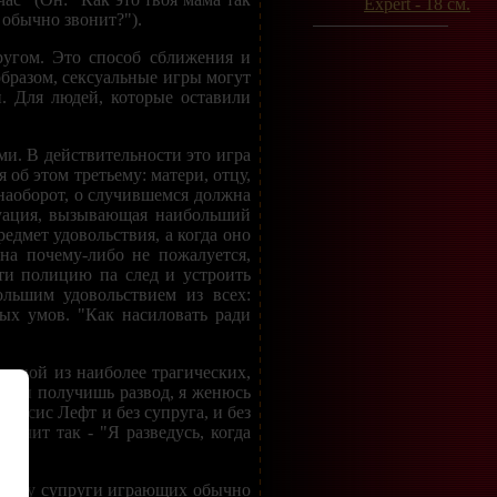
 обычно звонит?").
ругом. Это способ сближения и
образом, сексуальные игры могут
. Для людей, которые оставили
и. В действительности это игра
об этом третьему: матери, отцу,
наоборот, о случившемся должна
туация, вызывающая наибольший
едмет удовольствия, а когда оно
на почему-либо не пожалуется,
ти полицию па след и устроить
льшим удовольствием из всех:
ых умов. "Как насиловать ради
одной из наиболее трагических,
ли ты получишь развод, я женюсь
миссис Лефт и без супруга, и без
учит так - "Я разведусь, когда
кольку супруги играющих обычно