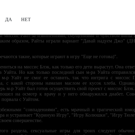
Вот пример.
Вам уже исполнилось 18 лет?
миссис Лефт, что он женится на ней, если она получит развод. М
 вскоре вновь женился на своей прежней жене. Тем временем м
ДА
НЕТ
ятельнице. Миссис Лефт которая вообще не любила мужчин, по
извлекли из ситуации максимум возможного: м-р Лефт и его быв
-р и миссис Райт за извинениями, смущениями и чувством вины 
таким образом, Райты играли вариант "Давай надуем Джо" (ДН
ечаются такие, которые играют в игру "Еще не готова)".
ниться на миссис Блэк, как только его дети вырастут. Она ответ
 Уайта. Но как только последний сын м-ра Уайта отправился
я, м-р Уайт не смог ее оставить, так что интрига с миссис
а, с какой стороны намазан маслом ее кусок хлеба. Однако
ерь м-р Уайт был готов осуществить свой проект с миссис Блэк
 пошел на осмотр к врачу и у него обнаружился диабет. Сов
и порвала с Уайтом.
избежными "совпадениями", есть мрачный и трагический юмор
ра и устраивает "Куриную Игру", "Игру Колюшки", "Игру Тюле
 своем совершенстве.
того раздела, сексуальные игры для троих следуют обычн