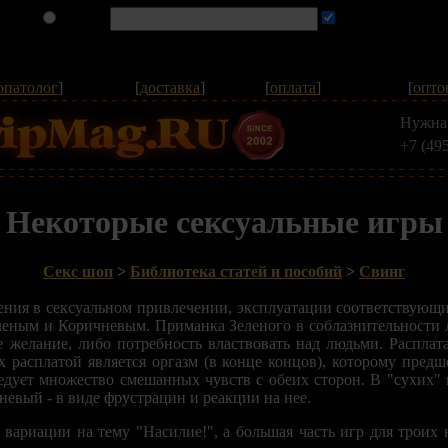
опатолог
]
[
доставка
]
[
оплата
]
[
опто
Нужна
+7 (49
Некоторые сексуальные игры
Секс шоп
>
Библиотека статей и пособий
>
Свинг
ения в сексуальном привлечении, эксплуатации соответствующи
еленым и Коричневым. Приманка Зеленого в соблазнительности 
е желание, либо потребность властвовать над людьми. Расплата
 расплатой является оргазм (в конце концов), которому предше
ледует множество смешанных чувств с обеих сторон. В "сухих" 
евый - в виде фрустрацин и реакции на нее.
о вариации на тему "Насилие!", а большая часть игр для трои