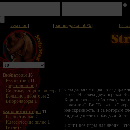
[
сексшоп
]
[
распродажа -50%
]
[
секс
Вибраторы
16
Реалистики
11
Двусторонние
1
Сексуальные игры - это упражн
Со стимулятором клитора
1
ранее. Назовем двух игроков З
Большие вибраторы
2
Коричневого - либо сексуально
Вибронаборы
1
"влажной". Во "Влажных" играх
неискренность, и за которым с
Фаллоимитаторы
11
виде ощущения победы, а Коричн
Реалистичные
7
Классические дилдо
1
Почти все игры для двоих - эт
Гиганты
1