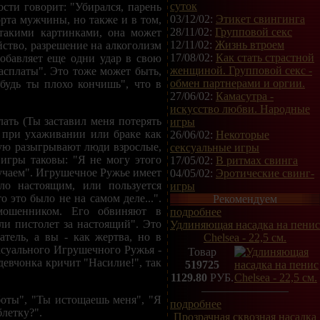
суток
сти говорит: "Убирался, парень
03/12/02:
Этикет свингинга
орта мужчины, но также и в том,
28/11/02:
Групповой секс
 такими картинками, она может
12/11/02:
Жизнь втроем
ство, разрешение на алкоголизм
17/08/02:
Как стать страстной
обавляет еще одни удар в свою
женщиной. Групповой секс -
асплаты". Это тоже может быть,
обмен партнерами и оргии.
ибудь ты плохо кончишь", что в
27/06/02:
Камасутра -
искусство любви. Народные
ать (Ты заставил меня потерять
игры
но при ухаживании или браке как
26/06/02:
Некоторые
рую разыгрывают люди взрослые,
сексуальные игры
игры таковы: "Я не могу этого
17/05/02:
В ритмах свинга
случаем". Игрушечное Ружье имеет
04/05/02:
Эротические свинг-
ыло настоящим, или пользуется
игры
о это было не на самом деле...".
Рекомендуем
 мошенником. Его обвиняют в
подробнее
ли пистолет за настоящий". Это
Удлиняющая насадка на пенис
тель, а вы - как жертва, но в
Chelsea - 22,5 см.
ксуального Игрушечного Ружья -
Товар
 девчонка кричит "Насилие!", так
519725
1129.80
РУБ.
оты", "Ты истощаешь меня", "Я
подробнее
блетку?".
Прозрачная сквозная насадка