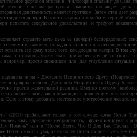
атительной форме он описан в "Философии спальни" де Сада, где
ей дочери. Сначала распутная компания посвящает дочь в
отерянная девственность кажется пустяком. Затем отец дает ра
м отводится дочери. В ответ на крики и мольбы матери ей объяс
ери испытать сексуальное удовольствие. и требуют доказате
ставляет страдать мать из-за ее (дочери) беспорядочных се
с соседями и, наконец, попадая в колонию для несовершенноле
 оставить его сразу после того, как досадила матери. В том случ
о сама, на помощь может быть привлечен другой союзник. То
, например, просто сводником или, для углубления ситуации
е варианты игры - Доставим Неприятность Другу (Подружке)
лее популярная версия - Доставим Неприятность Отделу Благосо
) точно) против жевательной резинки. Именно поэтому наиболе
 сексуальные связи, заканчивающиеся появлением незаконноро
д. Если к этому добавить постоянное употребление жевательно
ь" (ДКН) срабатывает только в том случае, когда Петси (Pats
человек, кому адресована неприятность, - функционируют в род
Вам Помочь" или в "После Всего, Что Я Для Вас Сделал". В
ее Петей сходит с ума, а чем более Петей сходит с ума, тем б
 большинство людей в родительском эго-состоянии, пребывае