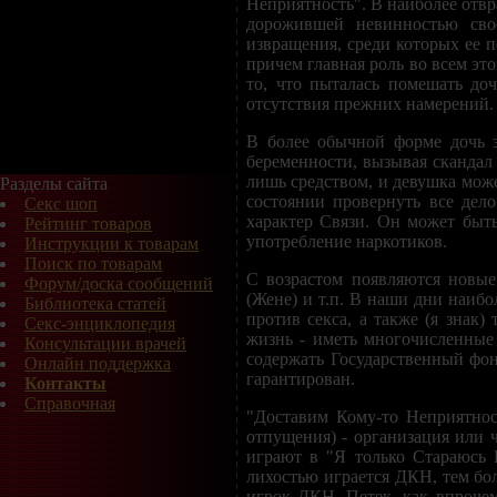
Неприятность". В наиболее отвр
дорожившей невинностью сво
извращения, среди которых ее п
причем главная роль во всем это
то, что пыталась помешать доч
отсутствия прежних намерений.
В более обычной форме дочь за
беременности, вызывая скандал 
лишь средством, и девушка может
Разделы сайта
состоянии провернуть все дел
Секс шоп
характер Связи. Он может быть
Рейтинг товаров
употребление наркотиков.
Инструкции к товарам
Поиск по товарам
С возрастом появляются новы
Форум/доска сообщений
(Жене) и т.п. В наши дни наибо
Библиотека статей
против секса, а также (я знак
Секс-энциклопедия
жизнь - иметь многочисленные
Консультации врачей
содержать Государственный фон
Онлайн поддержка
гарантирован.
Контакты
Справочная
"Доставим Кому-то Неприятност
отпущения) - организация или 
играют в "Я только Стараюсь 
лихостью играется ДКН, тем бол
игрок ДКН. Петек, как впрочем