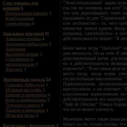
"Экзистенциальная" задача игр
Секс-товары для
(ты так же нехорош, как все)" 
женщин
5
что она дорисовывает свою ка
Вагинальные шарики
1
предъявить ее для "Скрнптовой
Клиторальные
или лесбиянство - то, чего т
стимуляторы
4
книжечку записи ударов. Когда
например, самоубийство, в соо
Анальные игрушки
11
действительности значит: "Я люб
Анальные пробки
4
Анальные вибраторы
2
Более мягко игры "Насилие!" м
Анальные
девственность, Из-за тебя Я за
фаллоимитаторы
2
дополнительный рычаг для возд
Стеклянные и
но в действительности являющ
металлические
2
перенести", "Я на самом деле не
Фистинг
1
место тогда, когда игрок гов
сослагательным наклонением: "Те
Эротическая одежда
24
Первоначальная, несексуаль
Сорочки, беби-долл
1
преступлении, а он отвечает: 
Игровые костюмы
2
классическое переключение по
Бикини и комплекты
4
действительности все наоборот
Боди и комбинезоны
3
"Jude de Obscuze" Томаса Хардн,
Трусики и шорты
8
что он не может улизнуть.
Халаты и пеньюары
1
Мужское белье
5
Мужчины могут также разыгрыв
пошел на это только потому, что
Косметика с феромонами
2