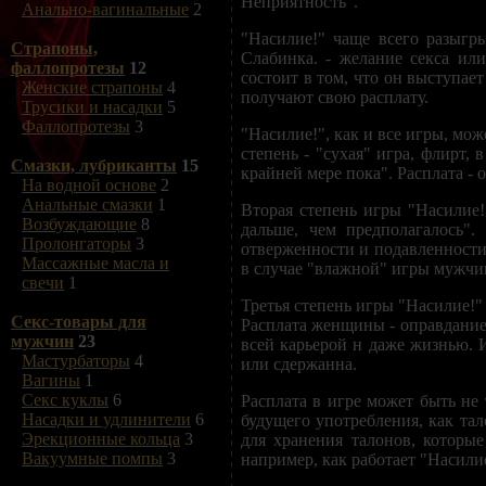
Неприятность".
Анально-вагинальные
2
"Насилие!" чаще всего разыгр
Страпоны,
Слабинка. - желание секса ил
фаллопротезы
12
состоит в том, что он выступает
Женские страпоны
4
получают свою расплату.
Трусики и насадки
5
Фаллопротезы
3
"Насилие!", как и все игры, мо
степень - "сухая" игра, флирт, 
Смазки, лубриканты
15
крайней мере пока". Расплата - 
На водной основе
2
Анальные смазки
1
Вторая степень игры "Насилие!"
Возбуждающие
8
дальше, чем предполагалось".
Пролонгаторы
3
отверженности и подавленности
Массажные масла и
в случае "влажной" игры мужчи
свечи
1
Третья степень игры "Насилие!" 
Секс-товары для
Расплата женщины - оправдание,
мужчин
23
всей карьерой н даже жизнью. 
Мастурбаторы
4
или сдержанна.
Вагины
1
Секс куклы
6
Расплата в игре может быть не
Насадки и удлинители
6
будущего употребления, как та
Эрекционные кольца
3
для хранения талонов, которы
Вакуумные помпы
3
например, как работает "Насили