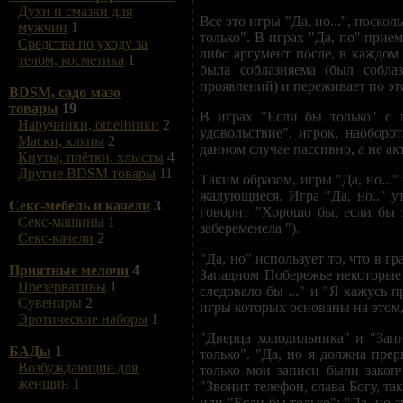
Духи и смазки для
Все это игры "Да, но...", поско
мужчин
1
только". В играх "Да, по" прие
Средства по уходу за
либо аргумент после, в каждом
телом, косметика
1
была соблазняема (был собла
проявлений) и переживает по эт
BDSM, садо-мазо
товары
19
В играх "Если бы только" с 
Наручники, ошейники
2
удовольствие", игрок, наоборот
Маски, кляпы
2
данном случае пассивно, а не ак
Кнуты, плётки, хлысты
4
Другие BDSM товары
11
Таким образом, игры "Да, но..
жалующиеся. Игра "Да, но.." у
Секс-мебель и качели
3
говорит "Хорошо бы, если бы 
Секс-машины
1
забеременела ").
Секс-качели
2
"Да, но" использует то, что в 
Приятные мелочи
4
Западном Побережье некоторые 
Презервативы
1
следовало бы ..." и "Я кажусь п
Сувениры
2
игры которых основаны на этом,
Эротические наборы
1
"Дверца холодильника" и "Запи
БАДы
1
только". "Да, но я должна пре
Возбуждающие для
только мои записи были закопч
женщин
1
"Звонит телефон, слава Богу, та
или "Если бы только": "Да, но 