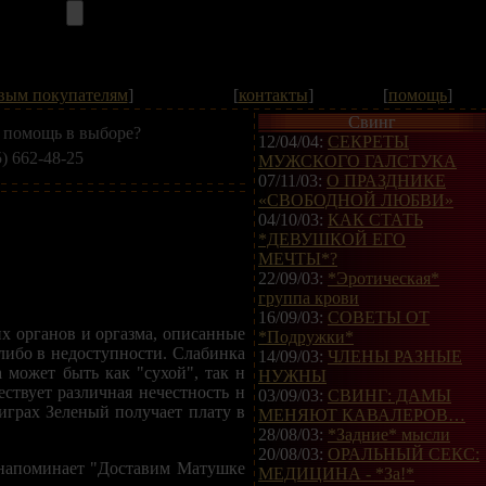
вым покупателям
]
[
контакты
]
[
помощь
]
Свинг
 помощь в выборе?
12/04/04:
СЕКРЕТЫ
5) 662-48-25
МУЖСКОГО ГАЛСТУКА
07/11/03:
О ПРАЗДНИКЕ
«СВОБОДНОЙ ЛЮБВИ»
04/10/03:
КАК СТАТЬ
*ДЕВУШКОЙ ЕГО
МЕЧТЫ*?
22/09/03:
*Эротическая*
группа крови
16/09/03:
СОВЕТЫ ОТ
х органов и оргазма, описанные
*Подружки*
либо в недоступности. Слабинка
14/09/03:
ЧЛЕНЫ РАЗНЫЕ
 может быть как "сухой", так н
НУЖНЫ
ствует различная нечестность н
03/09/03:
СВИНГ: ДАМЫ
играх Зеленый получает плату в
МЕНЯЮТ КАВАЛЕРОВ…
28/08/03:
*Задние* мысли
20/08/03:
ОРАЛЬНЫЙ СЕКС:
х напоминает "Доставим Матушке
МЕДИЦИНА - *За!*