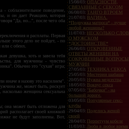
15/08/03:
ОПАСНОСТИ,
СВЯЗАННЫЕ С СЕКСОМ
 - соблазнительное поведение,
06/08/03:
TAНГO ВТРОЕМ
ы, и он дает Реакцию, которая
21/07/03:
ВАГИНА.
воря "Да, но...", после чего оба
*Подружка матроса* - лучше
любой женщины?
11/07/03:
НЕСКОЛЬКО СЛОВ
переключения и расплаты. Первая
О МУЖСКОМ
альше этого дело не пойдет, - по
*ДОСТОИНСТВЕ*
 или с обеих.
26/06/03:
ОТКРОВЕННЫЕ
ОТВЕТЫ ЖЕНЩИН НА
кая девушка, хоть и завела тебя
СОКРОВЕННЫЕ ВОПРОСЫ
льства, для мужчины - чувство
МУЖЧИН
нка". Обычно это "сухая" игра;
27/05/03:
ТЕХНИКА СЕКСА
25/05/03:
Мистерии шабаша
20/05/03:
Нужна медсестра
ли иначе я назову это насилием".
18/05/03:
Вокруг секса
Мужчина же, может быть, рискует
07/05/03:
''Бабочки'' - на
, насколько женщина сексуальна
большой дороге.
03/05/03:
Популярные секс-
клубы
ы; она может быть отложена для
29/04/03:
Поделись женой
арий располагает своей книжкой
своей
ижке не будут заполнены. Вот,
28/04/03:
Перпетуум кобеле
11/03/03:
Люби в любое время