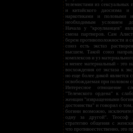
телемистами из сексуальных 
и китайского даосизма и 
наркотиками и половыми и
необходимым условием до
Начала у "кроулианцев" яв
смена партнеров. Сам Алис
берем противоположности и со
союз есть экстаз растворе
высшем. Такой союз направ
комплексов и уз материального
и менее материальный - это н
восхождения от экстаза к экст
но еще более дикой является с
освобождаемая при половом с
Интересное отношение сл
"Телемского ордена" к слаб
женщин "извращенными богиня
достоинства" и говорил о том,
богини возможно, исключите
одну за другой". Теософ 
стратегию общения с женски
что противоестественно, это 