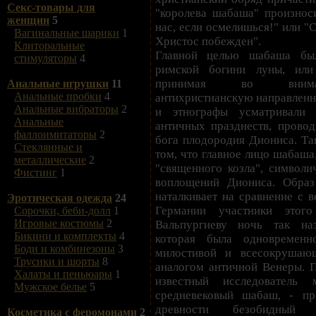
Секс-товары для
"королева шабаша" произноси
женщин
5
нас, если осмелишься!" или "
Вагинальные шарики
1
Христос побежден".
Клиторальные
Главной целью шабаша бы
стимуляторы
4
римской богини луны, ил
принимая во вниман
Анальные игрушки
11
Анальные пробки
4
антихристианскую направленно
Анальные вибраторы
2
и этнографы усматривали
Анальные
античных празднеств, провод
фаллоимитаторы
2
бога плодородия Диониса. Та
Стеклянные и
том, что главное лицо шабаша,
металлические
2
"священного козла", символи
Фистинг
1
воплощений Диониса. Обра
наталкивает на сравнение с в
Эротическая одежда
24
Германии участники этог
Сорочки, беби-долл
1
Игровые костюмы
2
Вальпургиеву ночь так на
Бикини и комплекты
4
которая была одновремен
Боди и комбинезоны
3
милостивой и всесокрушаю
Трусики и шорты
8
аналогом античной Венеры. П
Халаты и пеньюары
1
известный исследователь
Мужское белье
5
средневековый шабаш, - пр
древности безобидный о
Косметика с феромонами
2