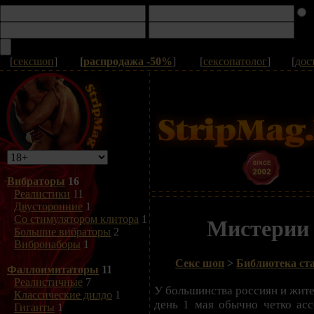
[
сексшоп
]
[
распродажа -50%
]
[
сексопатолог
]
[
дос
Вибраторы
16
Реалистики
11
Двусторонние
1
Со стимулятором клитора
1
Мистерии
Большие вибраторы
2
Вибронаборы
1
Секс шоп
>
Библиотека ста
Фаллоимитаторы
11
Реалистичные
7
У большинства россиян и жите
Классические дилдо
1
день 1 мая обычно четко асс
Гиганты
1