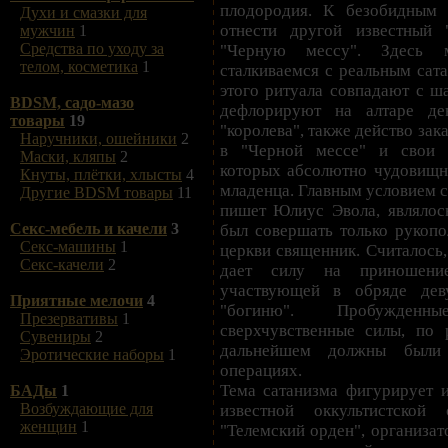
плодородия. К безобидным 
Духи и смазки для
отнести другой известный 
мужчин
1
Средства по уходу за
"Черную мессу". Здесь 
телом, косметика
1
сталкиваемся с реальным сат
этого ритуала совпадают с ш
BDSM, садо-мазо
дефлорируют на алтаре де
товары
19
"королева", также действо зак
Наручники, ошейники
2
в "Черной мессе" и свои о
Маски, кляпы
2
которых абсолютно чудовищна
Кнуты, плётки, хлысты
4
младенца. Главным условием с
Другие BDSM товары
11
пишет Юлиус Эвола, являлось
Секс-мебель и качели
3
был совершать только рукопо
Секс-машины
1
церкви священник. Считалось,
Секс-качели
2
дает силу на приношени
участвующей в обряде дев
Приятные мелочи
4
"богиню". Пробужден
Презервативы
1
сверхчувственные силы, по 
Сувениры
2
дальнейшем должны были
Эротические наборы
1
операциях.
Тема сатанизма фигурирует и
БАДы
1
Возбуждающие для
известной оккультистской
женщин
1
"Телемский орден", организат