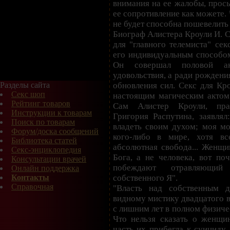
внимания на ее жалобы, прось
ее сопротивление как можете. 
не будет способна пошевелить 
Биограф Алистера Кроули И. С
для "главного телемиста" сек
его индивидуальным способом
Он совершал половой а
удовольствия, а ради рождени
обновления сил. Секс для Кр
Разделы сайта
Секс шоп
настоящим магическим актом
Рейтинг товаров
Сам Алистер Кроули, пра
Инструкции к товарам
Григория Распутина, заявлял
Поиск по товарам
владеть своим духом; моя мо
Форум/доска сообщений
кого-либо в мире, хотя в
Библиотека статей
абсолютная свобода... Женщи
Секс-энциклопедия
Бога, а не человека, вот по
Консультации врачей
побеждают отравляющи
Онлайн поддержка
собственного Я".
Контакты
Справочная
"Власть над собственным 
видному мистику двадцатого в
с лишним лет в полном физиче
Что нельзя сказать о женщи
часть их прибегла к суициду,