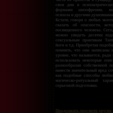
свои дни в психиатрическ
формами шизофрении, мани
психоза и другими душевными
Кстати, говоря о любых экзот
сказать об опасности, ко
посвященного человека. Сего
можно увидеть десятки изд
сексуальным практикам Тант
йоги и т.д. Приобретая подобн
помнить, что они написаны 
уровне, что называется, ради
использовать некоторые опи
разнообразия собственной 
нанести значительный вред со
как подобные способы любв
магическо-ритуальный хар
серьезной подготовки.
Продолжить просмотр других 