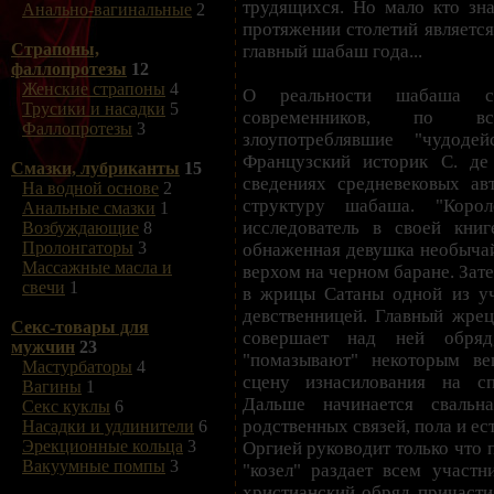
трудящихся. Но мало кто зна
Анально-вагинальные
2
протяжении столетий является
Страпоны,
главный шабаш года...
фаллопротезы
12
Женские страпоны
4
О реальности шабаша сви
Трусики и насадки
5
современников, по в
Фаллопротезы
3
злоупотреблявшие "чудодей
Французский историк С. де
Смазки, лубриканты
15
сведениях средневековых авт
На водной основе
2
структуру шабаша. "Коро
Анальные смазки
1
исследователь в своей книг
Возбуждающие
8
Пролонгаторы
3
обнаженная девушка необычай
Массажные масла и
верхом на черном баране. Зат
свечи
1
в жрицы Сатаны одной из уча
девственницей. Главный жрец
Секс-товары для
совершает над ней обряд
мужчин
23
"помазывают" некоторым в
Мастурбаторы
4
сцену изнасилования на сп
Вагины
1
Дальше начинается свальн
Секс куклы
6
родственных связей, пола и ест
Насадки и удлинители
6
Эрекционные кольца
3
Оргией руководит только что 
Вакуумные помпы
3
"козел" раздает всем участн
христианский обряд причасти