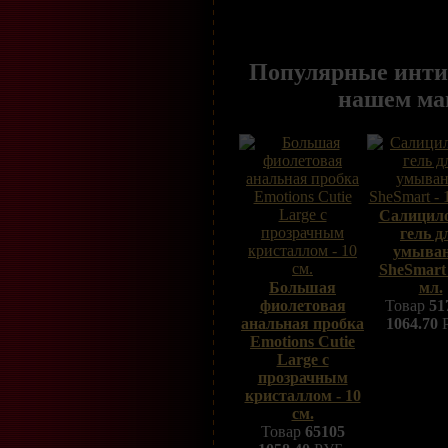
Популярные инти
нашем ма
Салицил
гель д
умыва
SheSmart 
Большая
мл.
фиолетовая
Товар
51
анальная пробка
1064.70
Р
Emotions Cutie
Large с
прозрачным
кристаллом - 10
см.
Товар
65105