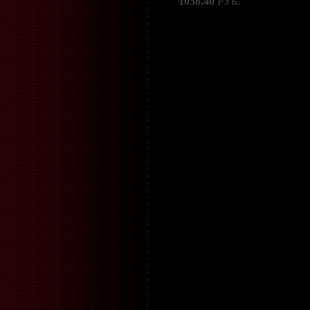
1058.40
РУБ.