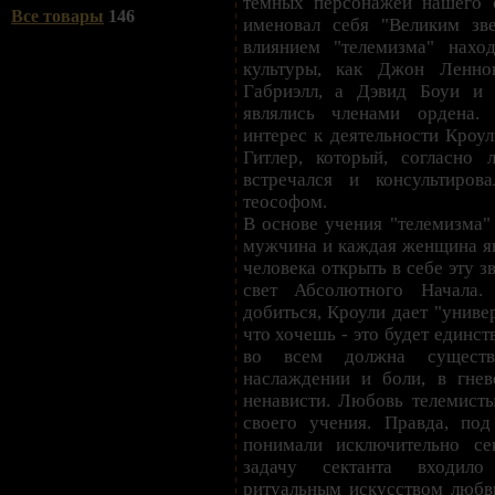
темных персонажей нашего 
Все товары
146
именовал себя "Великим зв
влиянием "телемизма" нахо
культуры, как Джон Ленно
Габриэлл, а Дэвид Боуи 
являлись членами ордена.
интерес к деятельности Кроу
Гитлер, который, согласно 
встречался и консультиров
теософом.
В основе учения "телемизма"
мужчина и каждая женщина явл
человека открыть в себе эту з
свет Абсолютного Начала.
добиться, Кроули дает "униве
что хочешь - это будет единст
во всем должна существо
наслаждении и боли, в гне
ненависти. Любовь телемисты
своего учения. Правда, по
понимали исключительно се
задачу сектанта входило
ритуальным искусством любви