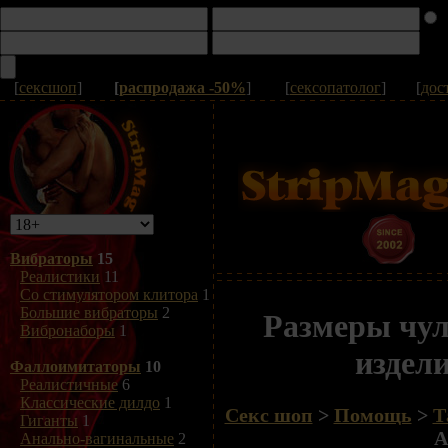
[
сексшоп
]
[
распродажа -50%
]
[
сексопатолог
]
[
дос
Вибраторы
15
Реалистики
11
Со стимулятором клитора
1
Большие вибраторы
2
Размеры чу
Вибронаборы
1
издели
Фаллоимитаторы
10
Реалистичные
6
Классические дилдо
1
Секс шоп
>
Помощь
>
Т
Гиганты
1
A
Анально-вагинальные
2