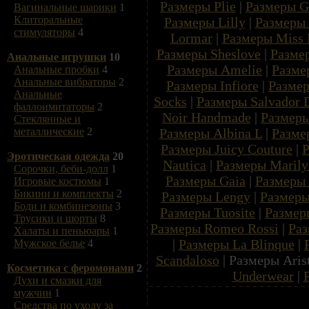
Размеры Plie
|
Размеры G
Вагинальные шарики
1
Клиторальные
Размеры Lilly
|
Размеры
стимуляторы
4
Lormar
|
Размеры Miss 
Размеры Sheslove
|
Разме
Анальные игрушки
10
Размеры Amelie
|
Разме
Анальные пробки
4
Анальные вибраторы
2
Размеры Infiore
|
Размер
Анальные
Socks
|
Размеры Salvador D
фаллоимитаторы
2
Noir Handmade
|
Размеры
Стеклянные и
Размеры Albina L
|
Разме
металлические
2
Размеры Juicy Couture
|
Р
Эротическая одежда
20
Nautica
|
Размеры Maril
Сорочки, беби-долл
1
Размеры Gaia
|
Размеры 
Игровые костюмы
1
Бикини и комплекты
2
Размеры Lengy
|
Размеры
Боди и комбинезоны
3
Размеры Tuosite
|
Размер
Трусики и шорты
8
Размеры Romeo Rossi
|
Раз
Халаты и пеньюары
1
|
Размеры La Blinque
|
Мужское белье
4
Scandaloso
| Размеры Aris
Косметика с феромонами
2
Underwear
|
Духи и смазки для
мужчин
1
Средства по уходу за