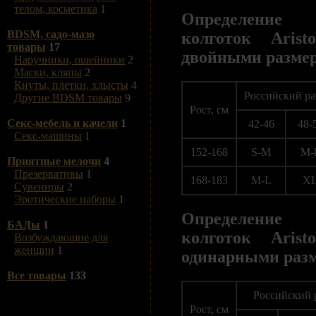
телом, косметика
1
Определение 
BDSM, садо-мазо
колготок Arist
товары
17
двойными разме
Наручники, ошейники
2
Маски, кляпы
2
Кнуты, плётки, хлысты
4
Российский р
Другие BDSM товары
9
Рост, см
Секс-мебель и качели
1
42-46
48-
Секс-машины
1
152-168
S-M
M-
Приятные мелочи
4
Презервативы
1
168-183
M-L
X
Сувениры
2
Эротические наборы
1
Определение 
БАДы
1
колготок Arist
Возбуждающие для
женщин
1
одинарными раз
Все товары
133
Российский 
Рост, см