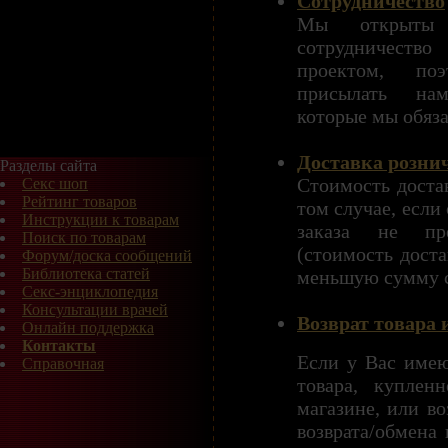
Сотрудничество
Мы открыты д
сотрудничеств
проектом, по
присылать на
которые мы обяз
Доставка розни
Разделы сайта
Стоимость достав
Секс шоп
Рейтинг товаров
том случае, если
Инструкции к товарам
заказа не пр
Поиск по товарам
(стоимость доста
Форум/доска сообщений
Библиотека статей
меньшую сумму с
Секс-энциклопедия
Консультации врачей
Возврат товара 
Онлайн поддержка
Контакты
Если у Вас имею
Справочная
товара, куплен
магазине, или во
возврата/обмена