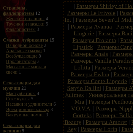
|
Размеры Shirley of Ho
Страпоны,
Размеры Le Frivole
|
Разм
фаллопротезы
12
Женские страпоны
4
Int
|
Размеры Seven'til Mid
Трусики и насадки
5
|
Размеры Avanua
|
Размер
Фаллопротезы
3
Lingerie
|
Размеры Baci 
Размеры Erolanta
|
Разм
Смазки, лубриканты
15
На водной основе
2
Lipstick
|
Размеры Candy
Анальные смазки
1
Размеры Anais
|
Размеры
Возбуждающие
8
Размеры Vanilla Paradis
Пролонгаторы
3
Lolitta
|
Размеры Veran
Массажные масла и
свечи
1
Размеры Ewlon
|
Размеры
Размеры Conte Lingerie
|
Секс-товары для
Sergio Dallini
|
Размеры A
мужчин
21
Мастурбаторы
4
Julimex
|
Универсальная т
Секс куклы
5
Mia
|
Размеры Penthou
Насадки и удлинители
6
V.O.V.A.
|
Размеры Nippl
Эрекционные кольца
3
Gorteks
|
Размеры Bella 
Вакуумные помпы
3
Beauty
|
Размеры Amoret
|
Секс-товары для
Rey
|
Размеры Lorin
|
Разм
женщин
5