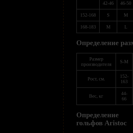
42-46
46-50
152-168
S
M
168-183
M
L
Определение разм
Размер
S-M
производителя
152-
Рост, см.
163
44-
Вес, кг
66
Определение 
гольфов Aristoc