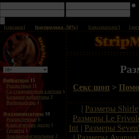
[
сексшоп
]
[
распродажа -50%
]
[
сексопатолог
]
[
дос
Раз
Вибраторы
15
Секс шоп
>
Пом
Реалистики
11
Со стимулятором клитора
1
Большие вибраторы
2
Вибронаборы
1
|
Размеры Shirl
Фаллоимитаторы
10
Размеры Le Frivol
Реалистичные
6
Классические дилдо
1
Int
|
Размеры Seven'
Гиганты
1
|
Размеры Avanua
Анально-вагинальные
2