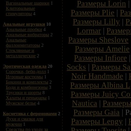
Размеры Lorin
Вагинальные шарики
1
Клиторальные
Размеры Plie
|
Ра
стимуляторы
4
Размеры Lilly
|
Р
Анальные игрушки
10
Lormar
|
Размер
Анальные пробки
4
Анальные вибраторы
2
Размеры Sheslove
Анальные
фаллоимитаторы
2
Размеры Amelie
Стеклянные и
металлические
2
Размеры Infiore
Socks
|
Размеры Sa
Эротическая одежда
20
Сорочки, беби-долл
1
Noir Handmade
|
Игровые костюмы
1
Бикини и комплекты
2
Размеры Albina L
Боди и комбинезоны
3
Размеры Juicy Co
Трусики и шорты
8
Халаты и пеньюары
1
Nautica
|
Размеры
Мужское белье
4
Размеры Gaia
| Р
Косметика с феромонами
2
Духи и смазки для
Размеры Lengy
|
мужчин
1
Размеры Tuosite
Средства по уходу за