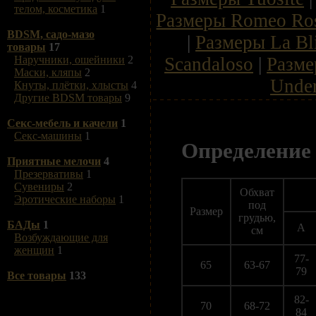
телом, косметика
1
Размеры Romeo Ro
BDSM, садо-мазо
|
Размеры La Bl
товары
17
Scandaloso
|
Разме
Наручники, ошейники
2
Маски, кляпы
2
Unde
Кнуты, плётки, хлысты
4
Другие BDSM товары
9
Секс-мебель и качели
1
Секс-машины
1
Определение 
Приятные мелочи
4
Презервативы
1
Сувениры
2
Обхват
Эротические наборы
1
под
Размер
грудью,
БАДы
1
A
см
Возбуждающие для
женщин
1
77-
65
63-67
79
Все товары
133
82-
70
68-72
84