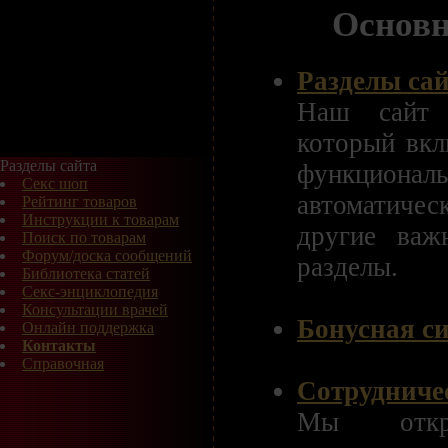
Основн
Разделы са
Наш сайт -
который вкл
Разделы сайта
функцион
Секс шоп
автоматичес
Рейтинг товаров
Инструкции к товарам
другие важ
Поиск по товарам
Форум/доска сообщений
разделы.
Библиотека статей
Секс-энциклопедия
Консультации врачей
Бонусная с
Онлайн поддержка
Контакты
Справочная
Сотрудниче
Мы откры