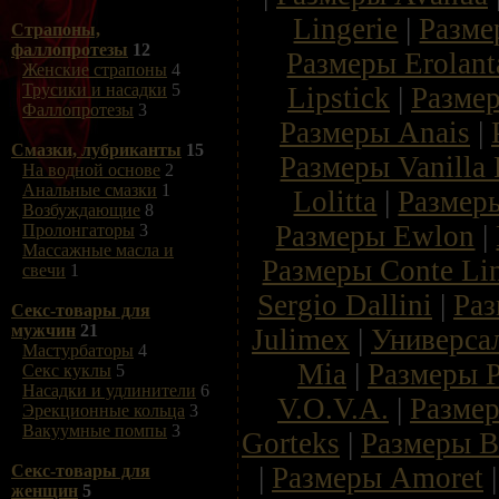
Lingerie
|
Разме
Страпоны,
фаллопротезы
12
Размеры Erolant
Женские страпоны
4
Трусики и насадки
5
Lipstick
|
Размер
Фаллопротезы
3
Размеры Anais
|
Смазки, лубриканты
15
Размеры Vanilla 
На водной основе
2
Анальные смазки
1
Lolitta
|
Размер
Возбуждающие
8
Размеры Ewlon
|
Пролонгаторы
3
Массажные масла и
Размеры Conte Lin
свечи
1
Sergio Dallini
|
Ра
Секс-товары для
мужчин
21
Julimex
|
Универсал
Мастурбаторы
4
Mia
|
Размеры P
Секс куклы
5
Насадки и удлинители
6
V.O.V.A.
|
Размер
Эрекционные кольца
3
Вакуумные помпы
3
Gorteks
|
Размеры Be
|
Размеры Amoret
Секс-товары для
женщин
5