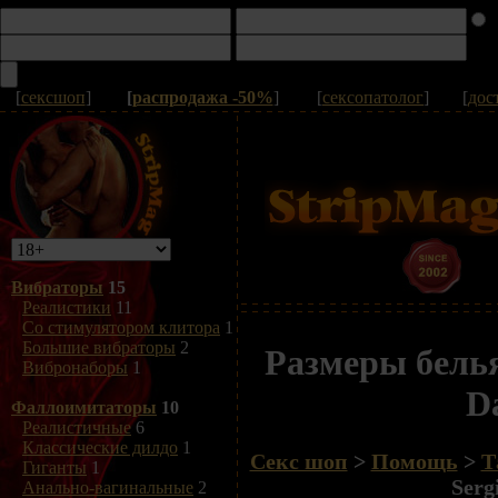
[
сексшоп
]
[
распродажа -50%
]
[
сексопатолог
]
[
дос
Вибраторы
15
Реалистики
11
Со стимулятором клитора
1
Большие вибраторы
2
Размеры белья
Вибронаборы
1
Da
Фаллоимитаторы
10
Реалистичные
6
Классические дилдо
1
Секс шоп
>
Помощь
>
Т
Гиганты
1
Serg
Анально-вагинальные
2