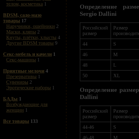
телом, косметика
1
Определение разм
Sergio Dallini
BDSM, садо-мазо
товары
17
Наручники, ошейники
2
Российский
Размер
Маски, кляпы
2
размер
производит
Кнуты, плётки, хлысты
4
Другие BDSM товары
9
44
S
Секс-мебель и качели
1
46
M
Секс-машины
1
48
L
Приятные мелочи
4
50
XL
Презервативы
1
Сувениры
2
Эротические наборы
1
Определение размер
Dallini
БАДы
1
Возбуждающие для
женщин
1
Российский
Размер
размер
производит
Все товары
133
44-46
S
46-48
M