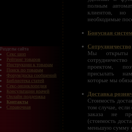
полным автомат
клиентов, но
необходимые пос
Бонусная систе
Сотрудничество
Разделы сайта
Мы открыты д
Секс шоп
сотрудничеств
Рейтинг товаров
Инструкции к товарам
проектом, по
Поиск по товарам
присылать на
Форум/доска сообщений
которые мы обяз
Библиотека статей
Секс-энциклопедия
Консультации врачей
Доставка розни
Онлайн поддержка
Стоимость достав
Контакты
том случае, если
Справочная
заказа не пр
(стоимость доста
меньшую сумму с