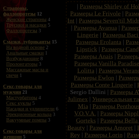
|
Размеры Shirley of Ho
Страпоны,
Размеры Le Frivole
|
Разм
фаллопротезы
12
Женские страпоны
4
Int
|
Размеры Seven'til Mid
Трусики и насадки
5
|
Размеры Avanua
|
Размер
Фаллопротезы
3
Lingerie
|
Размеры Baci 
Размеры Erolanta
|
Разм
Смазки, лубриканты
15
На водной основе
2
Lipstick
|
Размеры Candy
Анальные смазки
1
Размеры Anais
|
Размеры
Возбуждающие
8
Размеры Vanilla Paradis
Пролонгаторы
3
Lolitta
|
Размеры Veran
Массажные масла и
свечи
1
Размеры Ewlon
|
Размеры
Размеры Conte Lingerie
|
Секс-товары для
Sergio Dallini |
Размеры A
мужчин
21
Мастурбаторы
4
Julimex
|
Универсальная т
Секс куклы
5
Mia
|
Размеры Penthou
Насадки и удлинители
6
V.O.V.A.
|
Размеры Nippl
Эрекционные кольца
3
Gorteks
|
Размеры Bella 
Вакуумные помпы
3
Beauty
|
Размеры Amoret
|
Секс-товары для
Rey
|
Размеры Lorin
|
Разм
женщин
5