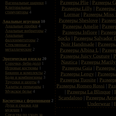
Размеры Plie
|
Размеры G
Вагинальные шарики
1
Клиторальные
Размеры Lilly
|
Размеры
стимуляторы
4
Lormar
|
Размеры Miss 
Размеры Sheslove
|
Разме
Анальные игрушки
10
Размеры Amelie
|
Разме
Анальные пробки
4
Анальные вибраторы
2
Размеры Infiore
|
Размер
Анальные
Socks
|
Размеры Salvador D
фаллоимитаторы
2
Noir Handmade
|
Размеры
Стеклянные и
Размеры Albina L
|
Разме
металлические
2
Размеры Juicy Couture
|
Р
Эротическая одежда
20
Nautica
|
Размеры Maril
Сорочки, беби-долл
1
Размеры Gaia
|
Размеры 
Игровые костюмы
1
Бикини и комплекты
2
Размеры Lengy
|
Размеры
Боди и комбинезоны
3
Размеры Tuosite
|
Размер
Трусики и шорты
8
Размеры Romeo Rossi
|
Раз
Халаты и пеньюары
1
|
Размеры La Blinque
|
Мужское белье
4
Scandaloso
|
Размеры Aris
Косметика с феромонами
2
Underwear
|
Духи и смазки для
мужчин
1
Средства по уходу за