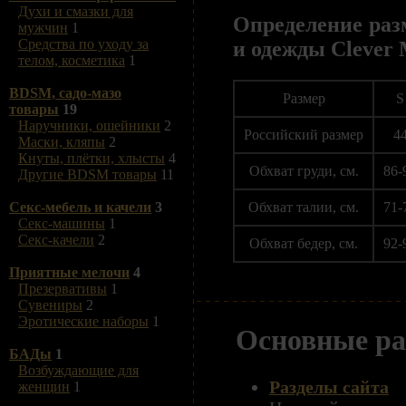
Духи и смазки для
Определение раз
мужчин
1
Средства по уходу за
и одежды Clever 
телом, косметика
1
BDSM, садо-мазо
Размер
S
товары
19
Наручники, ошейники
2
Российский размер
4
Маски, кляпы
2
Кнуты, плётки, хлысты
4
Обхват груди, см.
86-
Другие BDSM товары
11
Обхват талии, см.
71-
Секс-мебель и качели
3
Секс-машины
1
Секс-качели
2
Обхват бедер, см.
92-
Приятные мелочи
4
Презервативы
1
Сувениры
2
Эротические наборы
1
Основные ра
БАДы
1
Возбуждающие для
Разделы сайта
женщин
1