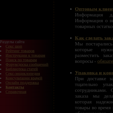
Оптовым клиен
Информация д
Информация о в
товарных остатко
Как сделать зак
Разделы сайта
Мы постарались
Секс шоп
которые нужн
Рейтинг товаров
разместить зак
Инструкции к товарам
Поиск по товарам
вопросы -
обязат
Форум/доска сообщений
Библиотека статей
Упаковка и кон
Секс-энциклопедия
При доставке з
Консультации врачей
Онлайн поддержка
тщательно упа
Контакты
сотрудниками. 
Справочная
заказа мы дела
которая надежн
товары во время 