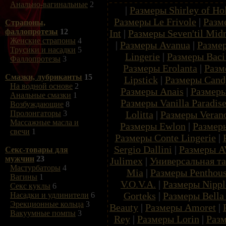
Анально-вагинальные
2
|
Размеры Shirley of Ho
Размеры Le Frivole
|
Разм
Страпоны,
фаллопротезы
12
Int
|
Размеры Seven'til Mid
Женские страпоны
4
|
Размеры Avanua
|
Размер
Трусики и насадки
5
Lingerie
|
Размеры Baci 
Фаллопротезы
3
Размеры Erolanta
|
Разм
Смазки, лубриканты
15
Lipstick
|
Размеры Candy
На водной основе
2
Размеры Anais
|
Размеры
Анальные смазки
1
Размеры Vanilla Paradis
Возбуждающие
8
Lolitta
|
Размеры Veran
Пролонгаторы
3
Массажные масла и
Размеры Ewlon
|
Размеры
свечи
1
Размеры Conte Lingerie
|
Sergio Dallini
|
Размеры A
Секс-товары для
мужчин
23
Julimex
|
Универсальная т
Мастурбаторы
4
Mia
|
Размеры Penthou
Вагины
1
V.O.V.A.
|
Размеры Nippl
Секс куклы
6
Gorteks
|
Размеры Bella 
Насадки и удлинители
6
Эрекционные кольца
3
Beauty
|
Размеры Amoret
|
Вакуумные помпы
3
Rey
|
Размеры Lorin
|
Разм