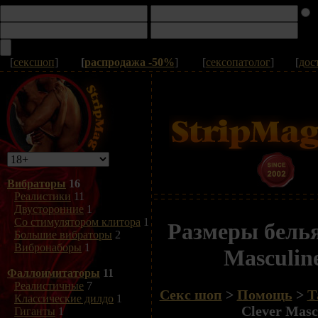
[
сексшоп
]
[
распродажа -50%
]
[
сексопатолог
]
[
дос
Вибраторы
16
Реалистики
11
Двусторонние
1
Со стимулятором клитора
1
Размеры белья
Большие вибраторы
2
Вибронаборы
1
Masculin
Фаллоимитаторы
11
Реалистичные
7
Секс шоп
>
Помощь
>
Т
Классические дилдо
1
Clever Masc
Гиганты
1