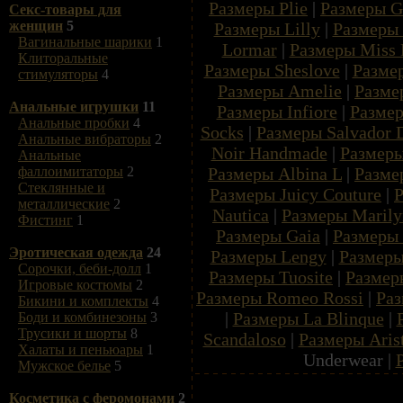
Размеры Plie
|
Размеры G
Секс-товары для
женщин
5
Размеры Lilly
|
Размеры
Вагинальные шарики
1
Lormar
|
Размеры Miss 
Клиторальные
Размеры Sheslove
|
Разме
стимуляторы
4
Размеры Amelie
|
Разме
Анальные игрушки
11
Размеры Infiore
|
Размер
Анальные пробки
4
Socks
|
Размеры Salvador D
Анальные вибраторы
2
Noir Handmade
|
Размеры
Анальные
Размеры Albina L
|
Разме
фаллоимитаторы
2
Стеклянные и
Размеры Juicy Couture
|
Р
металлические
2
Nautica
|
Размеры Maril
Фистинг
1
Размеры Gaia
|
Размеры 
Эротическая одежда
24
Размеры Lengy
|
Размеры
Сорочки, беби-долл
1
Размеры Tuosite
|
Размер
Игровые костюмы
2
Размеры Romeo Rossi
|
Раз
Бикини и комплекты
4
|
Размеры La Blinque
|
Боди и комбинезоны
3
Трусики и шорты
8
Scandaloso
|
Размеры Aris
Халаты и пеньюары
1
Underwear |
Мужское белье
5
Косметика с феромонами
2