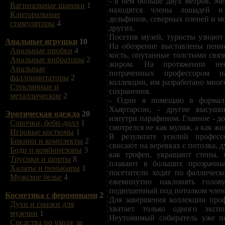
- в нем больше двух метров. М
Вагинальные шарики
1
находятся члены лошадей и
Клиторальные
дельфинов, северных оленей и м
стимуляторы
4
других.
Посетив музей, туристы узнают 
Анальные игрушки
10
На обозрение выставлены пени
Анальные пробки
4
кость, опутанные толстыми свя
Анальные вибраторы
2
жиром. На протяжении неск
Анальные
потраченных профессором 
фаллоимитаторы
2
коллекции, им разработано мног
Стеклянные и
сохранения.
металлические
2
- Одни я помещаю в формальд
Хьяртарсон, - другие высуши
Эротическая одежда
20
изнутри парафином. Главное - до
Сорочки, беби-долл
1
смотрелся не как муляж, а как жив
Игровые костюмы
1
В результате усилий профес
Бикини и комплекты
2
свисают на веревках с потолка, 
Боди и комбинезоны
3
как трофеи, украшают стены,
Трусики и шорты
8
плавают в больших прозрачны
Халаты и пеньюары
1
посетители ходят по фаллическ
Мужское белье
4
ежеминутно наклонять голову
подвешенный под потолком член 
Косметика с феромонами
2
Для завершения коллекции проф
Духи и смазки для
хватает только одного экспо
мужчин
1
Неутомимый собиратель уже п
Средства по уходу за