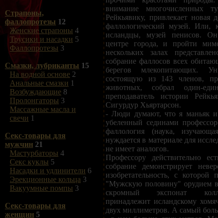
внимание многочисленных ту
Страпоны,
Рейкьявику, привлекает новая д
фаллопротезы
12
фаллологический музей. Или, 
Женские страпоны
4
исландцы, музей пенисов. О
Трусики и насадки
5
центре города, и пройти мим
Фаллопротезы
3
нескольких залах представле
собрание фаллосов всех обитаю
Смазки, лубриканты
15
берегов млекопитающих. Ун
На водной основе
2
состоящую из 143 членов, п
Анальные смазки
1
животных, собрал один-еди
Возбуждающие
8
преподаватель истории Рейкья
Пролонгаторы
3
Сигурдур Хьяртарсон.
Массажные масла и
- Люди думают, что я маньяк и
свечи
1
убеленный сединами профессор
фаллология (наука, изучающа
Секс-товары для
нуждается в материале для иссл
мужчин
21
не имеет аналогов.
Мастурбаторы
4
Профессору действительно ест
Секс куклы
5
собрание демонстрирует невер
Насадки и удлинители
6
изобретательность, с которой 
Эрекционные кольца
3
"Мужскую половину" орудием в
Вакуумные помпы
3
скромный экспонат колл
принадлежит исландскому хомяч
Секс-товары для
двух миллиметров. А самый боль
женщин
5