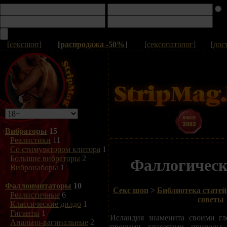
[
сексшоп
]
[
распродажа -50%
]
[
сексопатолог
]
[
дос
Вибраторы
15
Реалистики
11
Со стимулятором клитора
1
Большие вибраторы
2
Фаллогическ
Вибронаборы
1
Фаллоимитаторы
10
Секс шоп
>
Библиотека статей
Реалистичные
6
советы
Классические дилдо
1
Гиганты
1
Исландия знаменита своими гл
Анально-вагинальные
2
прочими красотами природы