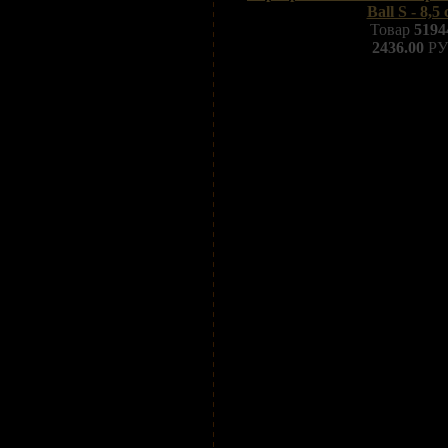
Ball S - 8,5 
Товар
5194
2436.00
РУ