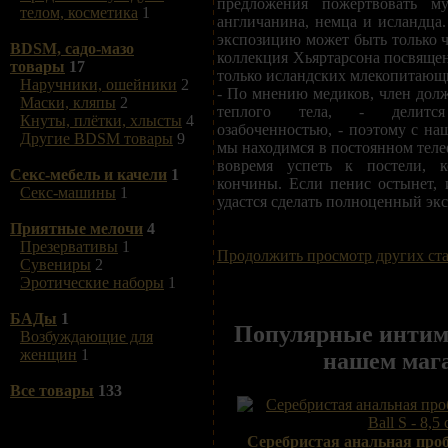
предложения пожертвовать м
телом, косметика
1
англичанина, немца и исландца
экспозицию может быть только ч
BDSM, садо-мазо
коллекция Хьяртарсона посвящен
товары
17
только исландских млекопитающ
Наручники, ошейники
2
- По мнению медиков, член долж
Маски, кляпы
2
теплого тела, - делится
Кнуты, плётки, хлысты
4
озабоченностью, - поэтому с на
Другие BDSM товары
9
мы находимся в постоянном теле
вовремя успеть к постели, к
Секс-мебель и качели
1
кончины. Если пенис остынет, 
Секс-машины
1
удастся сделать полноценный экс
Приятные мелочи
4
Презервативы
1
Продолжить просмотр других ст
Сувениры
2
Эротические наборы
1
БАДы
1
Популярные интим
Возбуждающие для
женщин
1
нашем мага
Все товары
133
Серебристая анальная проб