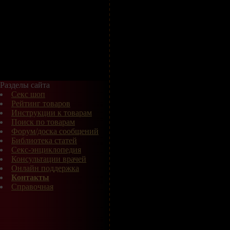
Разделы сайта
Секс шоп
Рейтинг товаров
Инструкции к товарам
Поиск по товарам
Форум/доска сообщений
Библиотека статей
Секс-энциклопедия
Консультации врачей
Онлайн поддержка
Контакты
Справочная