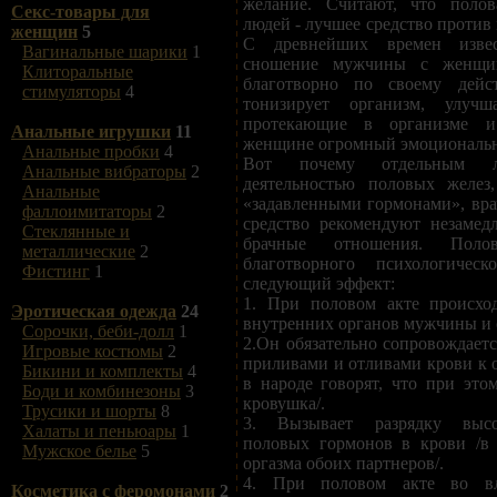
желание. Считают, что полов
Секс-товары для
людей - лучшее средство против
женщин
5
С древнейших времен извес
Вагинальные шарики
1
сношение мужчины с женщин
Клиторальные
благотворно по своему дей
стимуляторы
4
тонизирует организм, улучш
протекающие в организме 
Анальные игрушки
11
женщине огромный эмоциональн
Анальные пробки
4
Вот почему отдельным 
Анальные вибраторы
2
деятельностью половых желез
Анальные
«задавленными гормонами», вра
фаллоимитаторы
2
средство рекомендуют незамед
Стеклянные и
брачные отношения. Пол
металлические
2
благотворного психологическ
Фистинг
1
следующий эффект:
1. При половом акте происхо
Эротическая одежда
24
внутренних органов мужчины и
Сорочки, беби-долл
1
2.Он обязательно сопровождает
Игровые костюмы
2
приливами и отливами крови к о
Бикини и комплекты
4
в народе говорят, что при этом
Боди и комбинезоны
3
кровушка/.
Трусики и шорты
8
3. Вызывает разрядку высо
Халаты и пеньюары
1
половых гормонов в крови /в 
Мужское белье
5
оргазма обоих партнеров/.
4. При половом акте во в
Косметика с феромонами
2