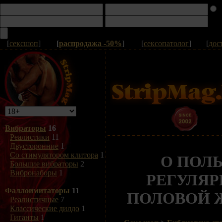
[
сексшоп
]
[
распродажа -50%
]
[
сексопатолог
]
[
дос
Вибраторы
16
Реалистики
11
Двусторонние
1
Со стимулятором клитора
1
О ПОЛЬ
Большие вибраторы
2
Вибронаборы
1
РЕГУЛЯ
Фаллоимитаторы
11
ПОЛОВОЙ 
Реалистичные
7
Классические дилдо
1
Гиганты
1