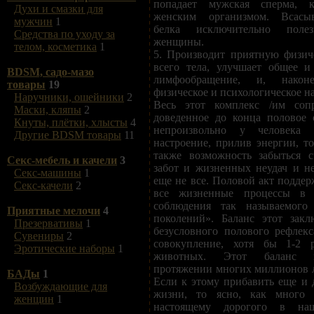
попадает мужская сперма, ко
Духи и смазки для
женским организмом. Всасы
мужчин
1
белка исключительно поле
Средства по уходу за
женщины.
телом, косметика
1
5. Производит приятную физи
всего тела, улучшает общее и
BDSM, садо-мазо
лимфообращение, и, након
товары
19
физическое и психологическое н
Наручники, ошейники
2
Весь этот комплекс /им сопр
Маски, кляпы
2
доведенное до конца половое 
Кнуты, плётки, хлысты
4
непроизвольно у человека 
Другие BDSM товары
11
настроение, прилив энергии, то
также возможность забыться 
Секс-мебель и качели
3
забот и жизненных неудач и н
Секс-машины
1
еще не все. Половой акт поддер
Секс-качели
2
все жизненные процессы в 
соблюдения так называемого 
Приятные мелочи
4
поколений». Баланс этот закл
Презервативы
1
безусловного полового рефлекс
Сувениры
2
совокупление, хотя бы 1-2 
Эротические наборы
1
животных. Этот баланс в
протяжении многих миллионов л
БАДы
1
Если к этому прибавить еще и 
Возбуждающие для
жизни, то ясно, как много 
женщин
1
настоящему дорогого в на