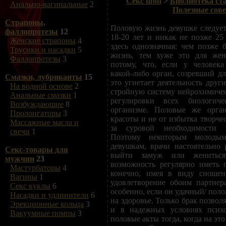
Секс шоп
>
Библиотека ста
Анально-вагинальные
2
Полезные сов
Страпоны,
Половую жизнь девушке следует 
фаллопротезы
12
18-20 лет и никак не позже 25 
Женские страпоны
4
здесь однозначная: чем позже б
Трусики и насадки
5
жизнь, тем хуже это для же
Фаллопротезы
3
потому, что, если у человек
какой-либо орган, созревший дл
Смазки, лубриканты
15
это угнетает деятельность друг
На водной основе
2
стройную систему нейрохимиче
Анальные смазки
1
регулировки всех биологич
Возбуждающие
8
организме. Половые же орга
Пролонгаторы
3
красоты и не от избытка творчес
Массажные масла и
за суровой необходимости 
свечи
1
Поэтому некоторым молодым
девушкам, врачи настоятельно
Секс-товары для
выйти замуж или жениться
мужчин
23
возможность регулярно иметь 
Мастурбаторы
4
конечно, имея в виду сношен
Вагины
1
удовлетворение обоим партнер
Секс куклы
6
особенно, если он удачный/ пол
Насадки и удлинители
6
на здоровье. Только брак позвол
Эрекционные кольца
3
и в надежных условиях психо
Вакуумные помпы
3
половые акты тогда, когда на эт