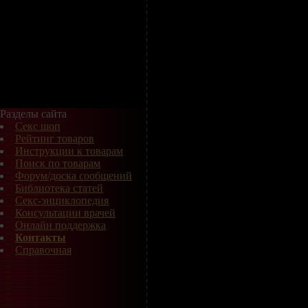
Разделы сайта
Секс шоп
Рейтинг товаров
Инструкции к товарам
Поиск по товарам
Форум/доска сообщений
Библиотека статей
Секс-энциклопедия
Консультации врачей
Онлайн поддержка
Контакты
Справочная