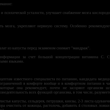
имание:
 и психической усталости, улучшает снабжение мозга кислород
ть мозга, укрепляют нервную систему. Особенно рекомендую
алат из капусты перед экзаменом снимает "мандраж".
информации за счет большой концентрации витамина С. С
ными языками.
цептам известного специалиста по питанию, кандидата медици
 ограничений в комфорте вообще и в комфортном питании в ча
 которые она рекомендует, почти не засоряют организм ш
знедеятельность всех функций организма, в том числе, разумеетс
, листья капусты, сельдерея, петрушки, кинзы, 2-3 листа одуванчи
ора очистить от кожицы, растолочь, добавить 4 столовых ложки
а).