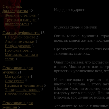
Страпоны,
Народная мудрость
фаллопротезы
12
Женские страпоны
4
Трусики и насадки
5
Фаллопротезы
3
Мужская хворь и семечки
Смазки, лубриканты
15
Очень многие мужчины страда
На водной основе
2
предстательной железы (последн
Анальные смазки
1
Возбуждающие
8
Препятствует развитию этих бол
Пролонгаторы
3
тыквенных семечках.
Массажные масла и
свечи
1
Опыт показывает, что достаточн
и чаще. Можно днем или вечер
Секс-товары для
привести к увеличению веса, чт
мужчин
21
Мастурбаторы
4
И вот еще одна интересная инф
Секс куклы
5
цветочная пыльца. К этому за
Насадки и удлинители
6
Швеции было изготовлено лекар
Эрекционные кольца
3
которому нет в природе. Прини
Вакуумные помпы
3
Впрочем, всю дневную норму, дв
Секс-товары для
Упомянутвые выше тыквенные 
женщин
5