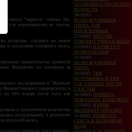
ОСОБЕННОСТИ СВОЕГО
ВОЗРАСТА
30/10/03:
веденного "черного" списка. Но,
ВОЗБУЖДАЮЩАЯ
смысле консервантов) ее сортов,
ПИЩА ДЛЯ
ВЛЮБЛЕННЫХ
27/10/03:
ЧЕГО НЕ
ва аспартам, ссылаясь на новое
ГОВОРИТ УМНАЯ ЖЕНА
ра и опухолями головного мозга.
23/10/03:
НАУЧИ ЕГО
ПОЗНАТЬ СЕБЯ
21/10/03:
призвали правительство провести
ВОЗБУЖДАЮЩАЯ
енное Ведомство по контролю за
ПИЩА
20/10/03:
ТРИ
ИСТОЧНИКА И ТРИ
цинского исследования в "Журнале
СОСТАВНЫХ ЧАСТИ
з Вашингтонского университета в
СЧАСТЬЯ
о на 10% вскоре после того, как
16/10/03:
ПРИШЛА,
ПОКАЗАЛА, ПОБЕДИЛА
12/10/03:
НАУЧИ
партамом и увеличением количества
ЖЕНЩИНУ ОРГАЗМУ
дущих исследований, в результате
11/10/03:
НЕМНОГО
ло опухолей мозга.
СЕКСА В ХОЛОДНОЙ
ВОДЕ
тельного решения этого вопроса,
07/10/03:
КАК УВИДЕТЬ