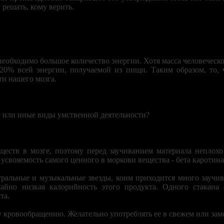
решать, кому верить.
необходимо большое количество энергии. Хотя масса человеческо
т 20% всей энергии, получаемой из пищи. Таким образом, то
ти нашего мозга.
 или иные виды умственной деятельности?
еств в мозге, поэтому перед заучиванием материала неплохо 
усвояемость самого ценного в моркови вещества - бета каротина 
тральные и музыкальные звезды, коим приходится много заучи
айно низкая калорийность этого продукта. Одного стакана 
та.
у кровообращению. Желательно употреблять ее в свежем или за