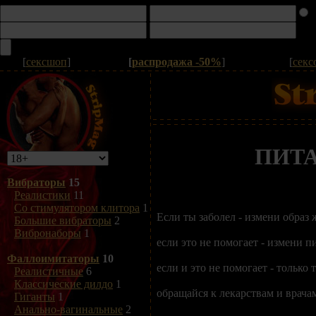
[
сексшоп
]
[
распродажа -50%
]
[
секс
ПИТА
Вибраторы
15
Реалистики
11
Со стимулятором клитора
1
Если ты заболел - измени образ 
Большие вибраторы
2
Вибронаборы
1
если это не помогает - измени п
Фаллоимитаторы
10
если и это не помогает - только 
Реалистичные
6
Классические дилдо
1
обращайся к лекарствам и врача
Гиганты
1
Анально-вагинальные
2