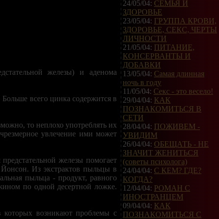
24/05/04:
СЕМЬЯ И
ЗДОРОВЬЕ
23/05/04:
ГРУППА КРОВИ,
ЗДОРОВЬЕ, СЕКС, ЧЕРТЫ
ЛИЧНОСТИ
21/05/04:
ПИТАНИЕ,
КОНСЕРВАНТЫ И
ДОБАВКИ
дстательной железы) и аденома
13/05/04:
Самая длинная
ночь в году
11/05/04:
Секс - это весело!
. Больше всего цинка содержится в
29/04/04:
КАК
ПОЗНАКОМИТЬСЯ В
СЕТИ
зможно, то неплохо употреблять их
28/04/04:
ПОЖИВЕМ -
 чрезмерное увлечение ими может
УВИДИМ
26/04/04:
ОБЕЩАТЬ - НЕ
ЗНАЧИТ ЖЕНИТЬСЯ
я предстательной железы помогает
(советы психолога)
Йонсон. Из экстрактов пыльцы в
24/04/04:
С КЕМ? ГДЕ?
льная пыльца - продукт, равного
КОГДА?
ужином по одной десертной ложке.
12/04/04:
РОМАН С
ИНОСТРАНЦЕМ
09/04/04:
КАК
в которых возникают проблемы с
ПОЗНАКОМИТЬСЯ С