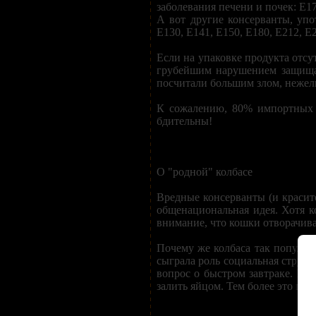
заболевания печени и почек: Е17
А вот другие консерванты, упо
Е130, Е141, Е150, Е180, Е212, Е2
Если на упаковке продукта отсу
грубейшим нарушением защищаю
посчитали большим злом, нежел
К сожалению, 80% импортных п
бдительны!
О "родной" колбасе
Вредные консерванты (и красите
общенациональная идея. Хотя ко
внимание, что кошки отворачива
Почему же колбаса так популяр
сыграла роль социальная структ
вопрос о быстром завтраке. К т
залить яйцом. Тем более это пр