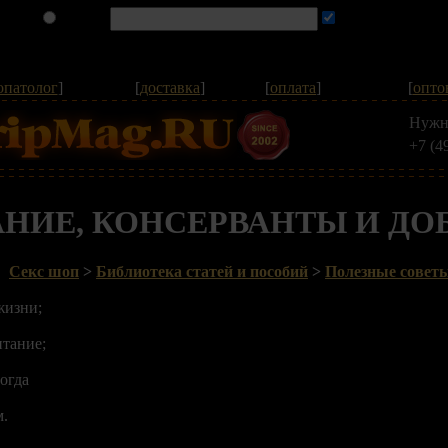
опатолог
]
[
доставка
]
[
оплата
]
[
опто
Нужн
+7 (4
НИЕ, КОНСЕРВАНТЫ И ДО
Секс шоп
>
Библиотека статей и пособий
>
Полезные совет
жизни;
итание;
тогда
м.