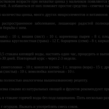
остковом возрасте при нехватке цинка у мальчиков появляются у
тей. А избавиться от них поможет простое средство - семечки т
о количества цинка, много других микроэлементов и витаминов А
о распространенное заболевание, лишающее радостей полн
в борьбы с ним.
ава) - 10 г, вишня (лист) - 10 г, корневища пырея - 8 г, пл
анка круглолистная (трава) - 12 Г, борщевик (семя) - 8 г, кирказон
0,5 стакана кипящей воды, настоять один час, процедить и выпит
5-30 дней. Повторный курс - через 2-3 недели.
 синеголовки - 10 г, конопля (семя) - 1 г, лещина (кора) - 15 г, д
ая (листья) - 10 г, зимолюбка зонтичная - 10 г.
ма полностью аналогичны вышеназванному рецепту.
низма соками из натуральных овощей и фруктов рекомендуют пр
 в стакане горячей воды без подслащивания. Пить несколько раз 
0 г огурцов. Выжать и употреблять смесь соков.