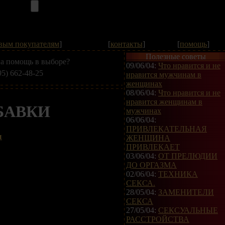
вым покупателям
]
[
контакты
]
[
помощь
]
Полезные советы
а помощь в выборе?
09/06/04:
Что нравится и не
95) 662-48-25
нравится мужчинам в
женщинах
08/06/04:
Что нравится и не
нравится женщинам в
БАВКИ
мужчинах
06/06/04:
ПРИВЛЕКАТЕЛЬНАЯ
ы
ЖЕНЩИНА
ПРИВЛЕКАЕТ
03/06/04:
ОТ ПРЕЛЮДИИ
ДО ОРГАЗМА
02/06/04:
ТЕХНИКА
СЕКСА.
28/05/04:
ЗАМЕНИТЕЛИ
СЕКСА
27/05/04:
СЕКСУАЛЬНЫЕ
РАССТРОЙСТВА