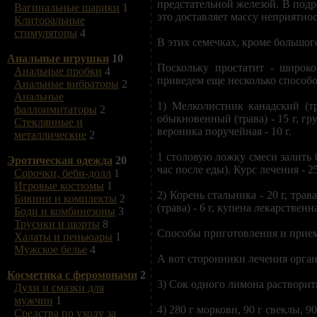
предстательной железой. В подр
Вагинальные шарики
1
это доставляет массу неприятнос
Клиторальные
стимуляторы
4
В этих семечках, кроме большог
Анальные игрушки
10
Поскольку простатит - широк
Анальные пробки
4
приведем еще несколько способо
Анальные вибраторы
2
Анальные
1) Мелколистник канадский (тр
фаллоимитаторы
2
обыкновенный (трава) - 15 г, груш
Стеклянные и
вероника поручейная - 10 г.
металлические
2
1 столовую ложку смеси залить 
Эротическая одежда
20
час после еды). Курс лечения - 2
Сорочки, беби-долл
1
Игровые костюмы
1
2) Корень стальника - 20 г, трава
Бикини и комплекты
2
(трава) - 6 г, купена лекарственн
Боди и комбинезоны
3
Трусики и шорты
8
Способы приготовления и прие
Халаты и пеньюары
1
Мужское белье
4
А вот сторонники лечения орга
Косметика с феромонами
2
3) Сок одного лимона растворить
Духи и смазки для
мужчин
1
4) 280 г моркови, 90 г свеклы, 9
Средства по уходу за