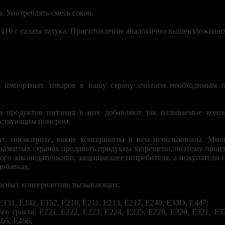
а. Употреблять смесь соков.
 и 110 г салата латука. Приготовление аналогично вышеизложенно
 импортных товаров в нашу страну считаем необходимым п
и продуктов питания в них добавляют так называемые консе
етствующим номером.
т, посмотрите, какие консерванты в нем использованы. Мно
 развитых странах продавать продукты запрещено, поэтому прои
трого законодательство, защищающее потребителя, а покупатели
добавках.
асных консервантов, вызывающих:
Е131, Е142, Е152, Е210, Е211, Е213, Е217, Е240, ЕЗЗО, Е447;
о тракта: Е221, Е222, Е223, Е224, Е225, Е226, Е320, Е321, Е32
465, Е466;