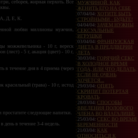
гри, себорея, жирная перхоть. Все
МУЖЧИНОЙ. КАК
ыквы.
ЖЕНИТЬ ЕГО НА СЕБЕ
07/04/04:
ХОТИТЕ БЫТЬ
, Д, Е, К.
СТРОЙНЫМИ - БУДЬТЕ!
04/04/04:
ЗАЧЕМ НУЖНЫ
оценной любви миллионы мужчин,
СЕКСУАЛЬНЫЕ
ИГРУШКИ
03/04/04:
ФРАНЦУЗСКАЯ
оды можжевельника - 10 г, вереск
ДИЕТА В ПРЕДДВЕРИИ
 (лист) - 5 г, акация (цвет) - 10 г,
ЛЕТА
30/03/04:
ГОРЯЧИЙ СЕКС
В ХОЛОДНОЕ ВРЕМЯ
ь в течение дня в 4 приема (через
ГОДА, ИЛИ ЧТО ДЕЛАТЬ,
ЕСЛИ НЕ ОЧЕНЬ
ХОЧЕТСЯ...
рок красильный (трава) - 10 г, истод
29/03/04:
ОПЯТЬ
СКРИПИТ ПОТЕРТАЯ
КРОВАТЬ
28/03/04:
СПОСОБЫ
ВВЕДЕНИЯ ПОЛОВОГО
и простатите следующие напитки.
ЧЛЕНА ВО ВЛАГАЛИЩЕ
25/03/04:
СЕКС ВО ВРЕМЯ
в день в течение 3-4 недель.
БЕРЕМЕННОСТИ
21/03/04:
КАК
ОТНОСИТЬСЯ К