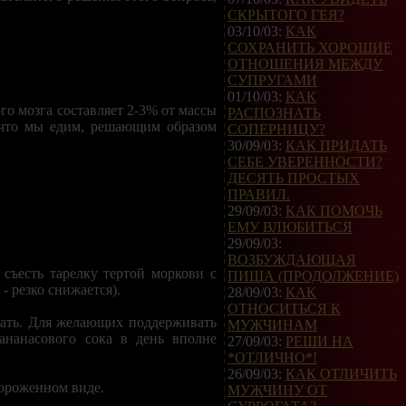
СКРЫТОГО ГЕЯ?
03/10/03:
КАК
СОХРАНИТЬ ХОРОШИЕ
ОТНОШЕНИЯ МЕЖДУ
СУПРУГАМИ
01/10/03:
КАК
го мозга составляет 2-3% от массы
РАСПОЗНАТЬ
, что мы едим, решающим образом
СОПЕРНИЦУ?
30/09/03:
КАК ПРИДАТЬ
СЕБЕ УВЕРЕННОСТИ?
ДЕСЯТЬ ПРОСТЫХ
ПРАВИЛ.
29/09/03:
КАК ПОМОЧЬ
ЕМУ ВЛЮБИТЬСЯ
29/09/03:
ВОЗБУЖДАЮЩАЯ
съесть тарелку тертой моркови с
ПИЩА (ПРОДОЛЖЕНИЕ)
- резко снижается).
28/09/03:
КАК
ОТНОСИТЬСЯ К
вать. Для желающих поддерживать
МУЖЧИНАМ
ананасового сока в день вполне
27/09/03:
РЕШИ НА
*ОТЛИЧНО*!
26/09/03:
КАК ОТЛИЧИТЬ
мороженном виде.
МУЖЧИНУ ОТ