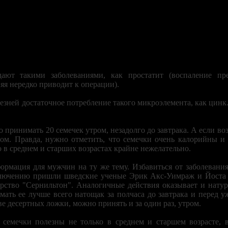
ют такими заболеваниями, как простатит (воспаление пре
яя нередко приводит к операции).
езней достаточное потребление такого микроэлемента, как цинк
о принимать 20 семечек утром, незадолго до завтрака. А если во
ом. Правда, нужно отметить, что семечки очень калорийны и
о в среднем и старших возрастах крайне нежелательно.
ормация для мужчин на ту же тему. Избавиться от заболевани
ключению пришли шведские ученые Эрик Акс-Уимраж и Йоста 
ство "Сернильтон". Аналогичные действия оказывает и натура
мать ее лучше всего натощак за полчаса до завтрака и перед 
е десертных ложки, можно принять и за один раз, утром.
семечки полезны не только в среднем и старшем возрасте, 