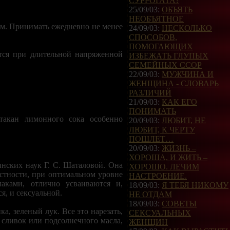
СУРРОГАТА?
25/09/03:
ОБЪЯТЬ
НЕОБЪЯТНОЕ
ом. Принимать ежедневно не менее
24/09/03:
НЕСКОЛЬКО
СПОСОБОВ,
ПОМОГАЮЩИХ
тся при длительной напряженной
ИЗБЕЖАТЬ ГЛУПЫХ
СЕМЕЙНЫХ ССОР
22/09/03:
МУЖЧИНА И
ЖЕНЩИНА - СЛОВАРЬ
РАЗЛИЧИЙ
21/09/03:
КАК ЕГО
ПОНИМАТЬ
такан лимонного сока особенно
20/09/03:
ЛЮБИТ, НЕ
ЛЮБИТ, К ЧЕРТУ
ПОШЛЕТ…
20/09/03:
ЖИЗНЬ –
ХОРОША, И ЖИТЬ –
нских наук Г. С. Шаталовой. Она
ХОРОШО. ЛЕЧИМ
стности, при оптимальном уровне
НАСТРОЕНИЕ.
лаками, отлично усваиваются и,
18/09/03:
Я ТЕБЯ НИКОМУ
я, и сексуальной.
НЕ ОТДАМ
18/09/03:
СОВЕТЫ
ка, зеленый лук. Все это нарезать,
СЕКСУАЛЬНЫХ
 сливок или подсолнечного масла,
ЖЕНЩИН