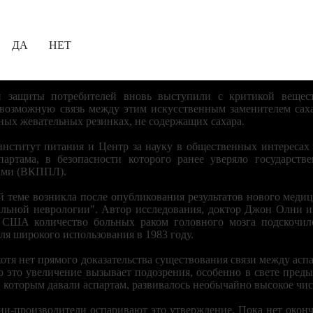
Вам уже исполнилось 18 лет?
ДА
НЕТ
в СНГ жевательная резинка содержит консерванты из вышепри
мя появились сомнения в безопасности даже самых лучших (в 
п защиты потребителей вновь выступили с критикой вещест
 возможную связь между этим искусственным заменителем саха
ных жевательных резинках, не содержащих сахара.
ститут питания и Центр за науку в общественных интересах 
артама, в безопасности которого ранее уверяло государств
вами (ВКППЛ).
ой теме возникла после опубликования результатов нового меди
альной неврологии". Автор исследования, доктор Джон Олни и
в США количество больных раком головного мозга подскочил
я широкого использования в 1983 году.
хотя нет прямого доказательства существования связи между ас
о это увеличение вызывает подозрения, особенно в свете преды
, которым давали аспартам, развивалось необычайно высокое чис
-производители оспаривают это утверждение. Пока нет оконча