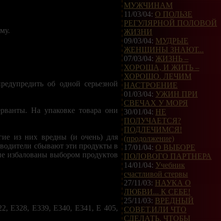
МУЖЧИНАМ
11/03/04:
О ПОЛЬЗЕ
РЕГУЛЯРНОЙ ПОЛОВОЙ
му.
ЖИЗНИ
09/03/04:
МУДРЫЕ
ЖЕНЩИНЫ ЗНАЮТ...
07/03/04:
ЖИЗНЬ –
ХОРОША, И ЖИТЬ –
ХОРОШО. ЛЕЧИМ
редупредить об одной серьезной
НАСТРОЕНИЕ
01/03/04:
УЖИН ПРИ
СВЕЧАХ У МОРЯ
рванты. На упаковке товара они
30/01/04:
НЕ
ПОЛУЧАЕТСЯ?
ПОДЛЕЧИМСЯ!
гие из них вредны (и очень) для
(продолжение)
зводители сбывают эти продукты в
17/01/04:
О ВЫБОРЕ
 не избалованы выбором продуктов
ПОЛОВОГО ПАРТНЕРА
14/01/04:
Учебник
счастливой стервы
27/11/03:
НАУКА О
ЛЮБВИ... К СЕБЕ!
25/11/03:
ВРЕДНЫЙ
2, Е328, Е339, Е340, Е341, Е 405,
СОВЕТ.ИЛИ ЧТО
СДЕЛАТЬ, ЧТОБЫ