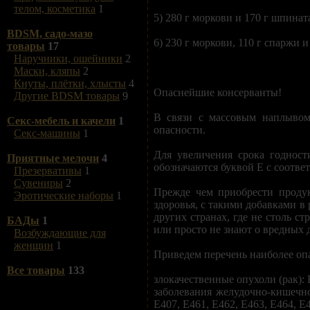
телом, косметика
1
5) 280 г моркови и 170 г шпинат
BDSM, садо-мазо
6) 230 г моркови, 110 г спаржи
товары
17
Наручники, ошейники
2
Маски, кляпы
2
Кнуты, плётки, хлысты
4
Опаснейшие консерванты!
Другие BDSM товары
9
В связи с массовым наплывом
Секс-мебель и качели
1
опасности.
Секс-машины
1
Для увеличения срока годност
Приятные мелочи
4
обозначаются буквой Е с соотв
Презервативы
1
Сувениры
2
Прежде чем приобрести продук
Эротические наборы
1
здоровья, с такими добавками в
других странах, где не столь с
БАДы
1
или просто не знают о вредных 
Возбуждающие для
женщин
1
Приведем перечень наиболее оп
Все товары
133
злокачественные опухоли (рак): 
заболевания желудочно-кишечног
Е407, Е461, Е462, Е463, Е464, Е