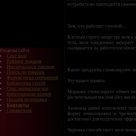
потребителю приходится самому 
Тем, кто работает головой...
Клеткам серого вещества мозга 
тела, мозг ежедневно забирае
сказывается на работоспособнос
Разделы сайта
Секс шоп
Рейтинг товаров
Инструкции к товарам
Какие продукты стимулируют те
Поиск по товарам
Форум/доска сообщений
Улучшают память:
Библиотека статей
Секс-энциклопедия
Морковь стимулирует обмен вещ
Консультации врачей
растительным маслом (без масла 
Онлайн поддержка
Контакты
Ананасы давно используют теа
Справочная
форму немаловажна и чрезвыч
достаточно для получения эффек
Черника способствует мозговом