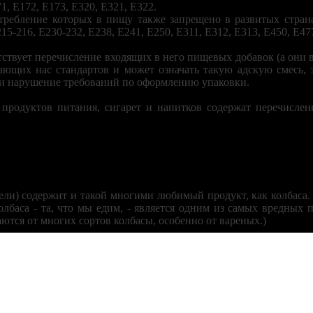
1, Е172, Е173, Е320, Е321, Е322.
требление которых в пищу также запрещено в развитых странах
15-216, Е230-232, Е238, Е241, Е250, Е311, Е312, Е313, Е450, Е47
тствует перечисление входящих в него пищевых добавок (а они вс
щих нас стандартов и может означать такую адскую смесь, з
и нарушение требований по оформлению упаковки.
родуктов питания, сигарет и напитков содержат перечислен
ли) содержит и такой многими любимый продукт, как колбаса. Л
лбаса - та, что мы едим, - является одним из самых вредных п
ются от многих сортов колбасы, особенно от вареных.)
на? По-видимому, кроме убогого в целом ассортимента, предла
ура нашего общества. Когда в большинстве своем стала нормой р
Содержание сайта предназначено для просмотра
ому и свелось, что самое быстрое - кусок колбасы на кусок хле
исключительно лицам, достигшим совершеннолетия!
ишлось по душе холостякам, не желающим утруждать себя пригото
18+