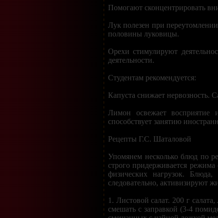
Помогают сконцентрировать вн
Лук полезен при переутомлении
половины луковицы.
Орехи стимулируют деятельнос
деятельности.
Студентам рекомендуется:
Капуста снижает нервозность. С
Лимон освежает восприятие 
способствует занятию иностран
Рецепты Г.С. Шаталовой
Упомянем несколько блюд по ре
строго придерживается режима
физических нагрузок. Блюда,
следовательно, активизируют жи
1. Листовой салат. 200 г салата
смешать с заправкой (3-4 помид
смешанных с чайной ложкой мед