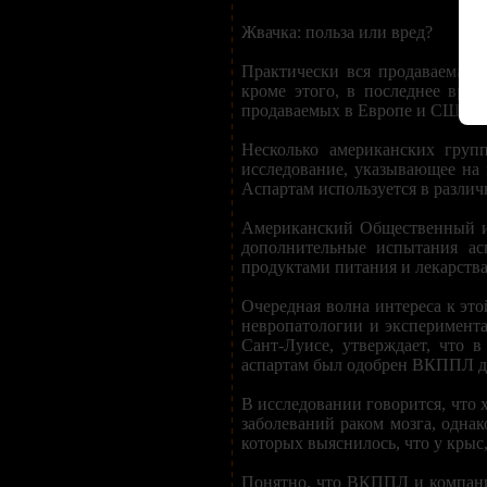
Жвачка: польза или вред?
Практически вся продаваемая 
кроме этого, в последнее вре
продаваемых в Европе и США.
Несколько американских груп
исследование, указывающее на
Аспартам используется в различ
Американский Общественный ин
дополнительные испытания асп
продуктами питания и лекарст
Очередная волна интереса к эт
невропатологии и эксперимент
Сант-Луисе, утверждает, что 
аспартам был одобрен ВКППЛ дл
В исследовании говорится, что 
заболеваний раком мозга, однак
которых выяснилось, что у крыс
Понятно, что ВКППЛ и компании