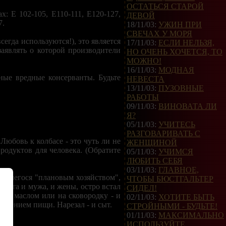
ОСТАТЬСЯ СТАРОЙ
: Е 102-105, Е110-111, Е120-127,
ДЕВОЙ
7.
18/11/03:
УЖИН ПРИ
СВЕЧАХ У МОРЯ
егда используются!), это является
17/11/03:
ЕСЛИ НЕЛЬЗЯ,
аявлять о которой производители
НО ОЧЕНЬ ХОЧЕТСЯ, ТО
МОЖНО!
16/11/03:
МОДНАЯ
ные вредные консерванты. Будьте
НЕВЕСТА
13/11/03:
ПУЗОВНЫЕ
РАБОТЫ
09/11/03:
ВИНОВАТА ЛИ
Я?
05/11/03:
УЧИТЕСЬ
РАЗГОВАРИВАТЬ С
юбовь к колбасе - это чуть ли не
ЖЕНЩИНОЙ
родуктов для человека. (Обратите
05/11/03:
УЧИМСЯ
ЛЮБИТЬ СЕБЯ
03/11/03:
ГЛАВНОЕ,
гавшегося "плановым хозяйством",
ЧТОБЫ БЮСТГАЛЬТЕР
абота и мужа, и жены, остро встал
СИДЕЛ!
ба с маслом или на сковородку - и
02/11/03:
ХОТИТЕ БЫТЬ
влением пищи. Нарезал - и сыт.
СТРОЙНЫМИ - БУДЬТЕ!
01/11/03:
МАКСИМАЛЬНО
ИСПОЛЬЗУЙТЕ