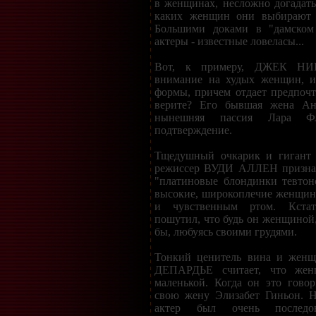
в женщинах, несложно догадатьс
каких женщин они выбирают 
Большими доками в "дамском 
актеры - известные ловеласы...
Вот, к примеру, ДЖЕК НИ
внимание на худых женщин, и
формы, причем отдает предпоч
верите? Его бывшая жена А
нынешняя пассия Лара Ф
подтверждение.
Тщедушный очкарик и гигант 
режиссер ВУДИ АЛЛЕН признает
"платиновые блондинки тевтонс
высокие, широкоплечие женщи
и чувственным ртом. Кста
пошутил, что будь он женщиной,
бы, любуясь своими грудями.
Тонкий ценитель вина и жен
ДЕПАРДЬЕ считает, что жен
маленькой. Когда он это гово
свою жену Элизабет Гиньон. Н
актер был очень последо