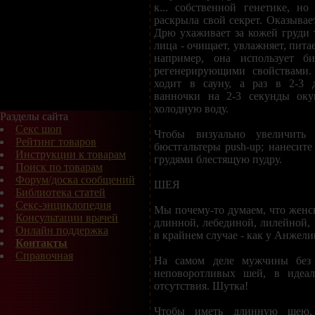
к... собственной генетике, н
раскрыла свой секрет. Оказывает
Дрю ухаживает за кожей груди т
лица - очищает, увлажняет, пита
например, она использует б
регенерирующими свойствами.
ходит в сауну, а раз в 2-3 
ванночки на 2-3 секунды оку
холодную воду.
Разделы сайта
Секс шоп
Чтобы визуально увеличить г
Рейтинг товаров
бюстгальтеры push-up; нанесит
Инструкции к товарам
грудями блестящую пудру.
Поиск по товарам
Форум/доска сообщений
ШЕЯ
Библиотека статей
Секс-энциклопедия
Мы почему-то думаем, что женс
Консультации врачей
длинной, лебединой, лилейной, 
Онлайн поддержка
в крайнем случае - как у Анжел
Контакты
Справочная
На самом деле мужчины без
неповоротливых шей, в идеал
отсутствия. Шутка!
Чтобы иметь длинную шею