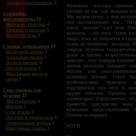
Анально-вагинальные
2
Мужчины - все-таки странные 
смотрят не так, как большая по
Страпоны,
Мы видим целое, а они вычлен
фаллопротезы
12
они рассматривают нас... Нет
Женские страпоны
4
каких "деталях" идет речь, Пер
Трусики и насадки
5
мужчина, - это ноги. Затем взг
Фаллопротезы
3
вверх, пока не упирается в груд
талия, на четвертом - ягодицы.
Смазки, лубриканты
15
очередь мужчина сосредоточив
На водной основе
2
руках и прочих второстепенны
Анальные смазки
1
заметьте - этот порядок сохраняе
Возбуждающие
8
зрения мужчины попадает об
Пролонгаторы
3
бюстом или сногсшибательн
Массажные масла и
каламбур) ногами. Глупо б
свечи
1
особенностями мужского в
подстроиться под него и запо
Секс-товары для
орудие соблазна. Пришла, пок
мужчин
23
элементарно! Единственное, что
Мастурбаторы
4
привести пресловутые зоны
Вагины
1
мужскими представлениями о
Секс куклы
6
Начнем по порядку.
Насадки и удлинители
6
Эрекционные кольца
3
НОГИ
Вакуумные помпы
3