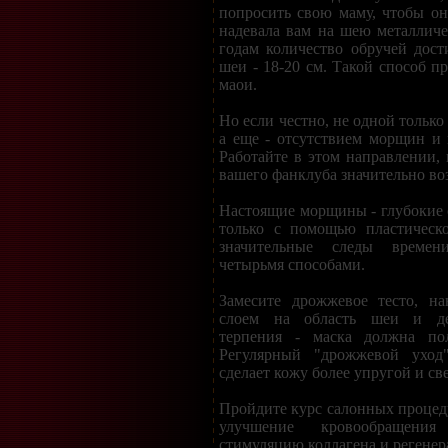
попросить свою маму, чтобы она
надевала вам на шею металличе
годам количество обручей дост
шеи - 18-20 см. Такой способ п
маои.
Но если честно, не одной только
а еще - отсутствием морщин и 
Работайте в этом направлении, 
вашего фанклуба значительно воз
Настоящие морщины - глубокие 
только с помощью пластическ
значительные следы времен
четырьмя способами.
Замесите дрожжевое тесто, на
слоем на область шеи и дек
терпения - маска должна пол
Регулярный "дрожжевой уход
сделает кожу более упругой и св
Пройдите курс салонных процед
улучшение кровообращени
стимуляцию коллагена и регенер