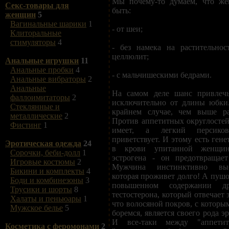
Мы почему-то думаем, что же
Секс-товары для
быть:
женщин
5
Вагинальные шарики
1
- от шеи;
Клиторальные
стимуляторы
4
- без намека на растительнос
целлюлит;
Анальные игрушки
11
Анальные пробки
4
- с мальчишескими бедрами.
Анальные вибраторы
2
Анальные
На самом деле шанс привлечь
фаллоимитаторы
2
исключительно от длины юбки.
Стеклянные и
крайнем случае, чем выше ра
металлические
2
Против аппетитных округлосте
Фистинг
1
имеет, а легкий персик
приветствует. И этому есть гене
Эротическая одежда
24
в крови упитанной женщи
Сорочки, беби-долл
1
эстрогена - он предотвращает
Игровые костюмы
2
Мужчина инстинктивно выб
Бикини и комплекты
4
которая проживет долго! А пушо
Боди и комбинезоны
3
повышенном содержании д
Трусики и шорты
8
тестостерона, который отвечает 
Халаты и пеньюары
1
что волосяной покров, с которы
Мужское белье
5
боремся, является своего рода э
И все-таки между "аппети
Косметика с феромонами
2