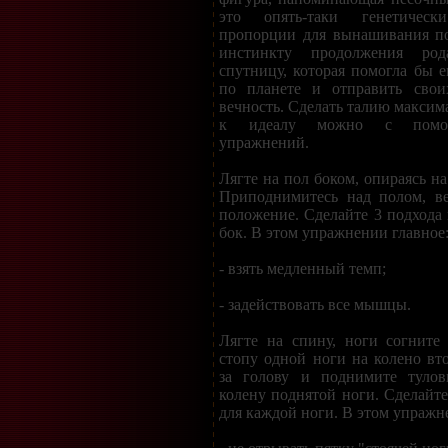
это опять-таки генетическ
пропорции для вынашивания по
инстинкту продолжения ро
спутницу, которая помогла бы е
по планете и отправить свои
вечность. Сделать талию макси
к идеалу можно с помощ
упражнений.
Лягте на пол боком, опираясь на
Приподнимитесь над полом, ве
положение. Сделайте 3 подхода 
бок. В этом упражнении главное
- взять медленный темп;
- задействовать все мышцы.
Лягте на спину, ноги согните 
стопу одной ноги на колено вт
за голову и поднимите тулов
колену поднятой ноги. Сделайте
для каждой ноги. В этом упражн