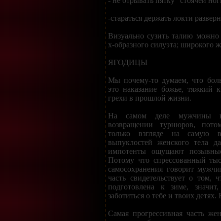
- не отрывать пятку "стоячей ног
-стараться держать локти развер
Визуально сузить талию можно
х-образного силуэта; широкого ж
ЯГОДИЦЫ
Мы почему-то думаем, что боль
это наказание божье, тяжкий к
грехи в прошлой жизни.
На самом деле мужчины в
возвращении турнюров, пот
только взгляде на самую 
выпуклостей женского тела д
импотенты ощущают позывные
Потому что спрессованный тыс
самосохранения говорит мужчи
часть свидетельствует о том,
подготовлена к зиме, значит
заботиться о тебе и твоих детях.
Самая прогрессивная часть же