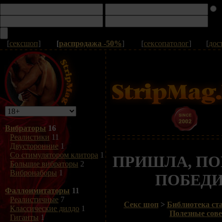
[
сексшоп
]
[
распродажа -50%
]
[
сексопатолог
]
[
дос
Вибраторы
16
Реалистики
11
Двусторонние
1
Со стимулятором клитора
1
ПРИШЛА, ПО
Большие вибраторы
2
Вибронаборы
1
ПОБЕД
Фаллоимитаторы
11
Реалистичные
7
Секс шоп
>
Библиотека ста
Классические дилдо
1
Полезные сов
Гиганты
1