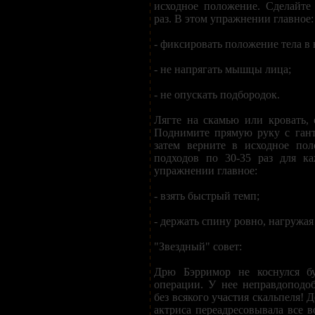
исходное положение. Сделайте
раз. В этом упражнении главное:
- фиксировать положение тела в
- не напрягать мышцы лица;
- не опускать подбородок.
Лягте на скамью или кровать, 
Поднимите прямую руку с гант
затем верните в исходное пол
подходов по 30-35 раз для к
упражнении главное:
- взять быстрый темп;
- держать спину ровно, нагружа
"Звездный" совет:
Дрю Бэрримор не коснулся бу
операции. У нее неправдоподоб
без всякого участия скальпеля! 
актриса переадресовывала все 