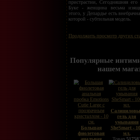
пристрастии, Сегодняшняя его
Буке - женщина весьма изя
этого, у Депардье есть внебрачн
которой - субтильная модель.
Продолжить просмотр других ст
Популярные интимн
нашем мага
Салицилов
гель для
умывания
Большая
SheSmart - 1
фиолетовая
мл.
анальная
Товар
51758