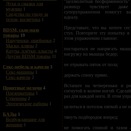
"целлюлитная бесформенность" 
Духи и смазки для
разницу чувствует даж
мужчин
1
суперупражнения помогут в
Средства по уходу за
идеалу.
телом, косметика
1
Представьте, что вы хотите се
BDSM, садо-мазо
стул. Повторите эту попытку в 
товары
19
этом упражнении главное:
Наручники, ошейники
2
Маски, кляпы
2
постараться не напрягать мыш
Кнуты, плётки, хлысты
4
нагрузку на мышцы бедер;
Другие BDSM товары
11
не отрывать пяток от пола;
Секс-мебель и качели
3
Секс-машины
1
держать спину прямо.
Секс-качели
2
Встаньте на четвереньки и ри
Приятные мелочи
4
согнутой в колене ногой. Сделай
Презервативы
1
раз для каждой ноги. В этом упр
Сувениры
2
Эротические наборы
1
целиться в потолок пяткой а не 
БАДы
1
тянуть подбородок вперед;
Возбуждающие для
женщин
1
не помогать спиной и тазом 