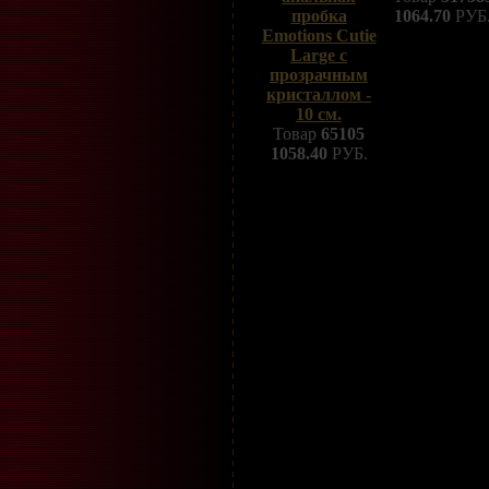
пробка
1064.70
РУБ
Emotions Cutie
Large с
прозрачным
кристаллом -
10 см.
Товар
65105
1058.40
РУБ.