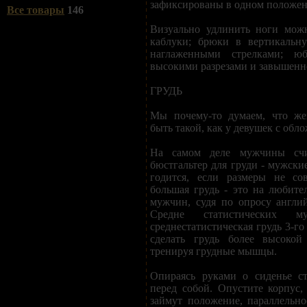
зафиксированы в одном положен
Все товары
146
Визуально удлинить ноги можн
каблуки; брюки в вертикальн
наглаженными стрелками; 
высокими разрезами и завышенн
ГРУДЬ
Мы почему-то думаем, что же
быть такой, как у девушек с обл
На самом деле мужчины счи
бюстгальтер для груди - мужские
годится, если размеры не со
большая грудь - это на любите
мужчин, судя по опросу англи
Средне статистических м
среднестатистическая грудь 3-го
сделать грудь более высоко
тренируя грудные мышцы.
Опираясь руками о сиденье ст
перед собой. Опустите корпус,
займут положение, параллельно