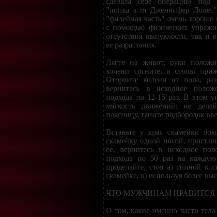
сделала себе операцию под 
"попка а-ля Дженнифер Лопес"
"филейная часть" очень хорошо 
с помощью физических упражне
отсутствия выпуклости, так и в
ее разрастания.
Лягте на живот, руки положи
колени согните, а стопы приж
Оторвите колени от пола, раз
вернитесь в исходное положе
подхода по 12-15 раз. В этом у
мягкость движений: не делай
поясницу, тяните подбородок вве
Встаньте у края скамейки бок
скамейку одной ногой, приставь
ее, вернитесь в исходное пол
подхода по 50 раз на каждую
проделайте, стоя а) спиной к с
скамейке, в) используя более вы
ЧТО МУЖЧИНАМ НРАВИТСЯ
О том, какие именно части тел