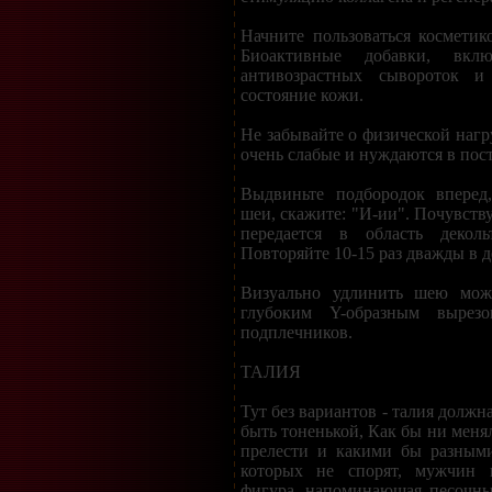
Начните пользоваться косметико
Биоактивные добавки, вкл
антивозрастных сывороток и
состояние кожи.
Не забывайте о физической на
очень слабые и нуждаются в пос
Выдвиньте подбородок вперед
шеи, скажите: "И-ии". Почувств
передается в область декол
Повторяйте 10-15 раз дважды в д
Визуально удлинить шею можн
глубоким Y-образным вырезо
подплечников.
ТАЛИЯ
Тут без вариантов - талия должн
быть тоненькой, Как бы ни меня
прелести и какими бы разным
которых не спорят, мужчин п
фигура, напоминающая песочны