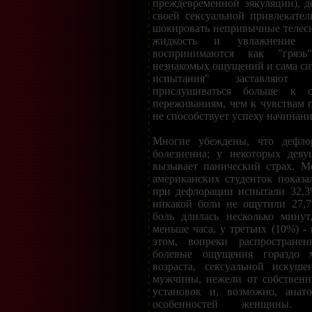
преждевременной эякуляции), д
своей сексуальной привлекател
шокировать непривычные телесн
жидкость и увлажнение в
воспринимаются как "гряз
незнакомых ощущений и сама сит
испытания" заставляют
прислушиваться больше к с
переживаниям, чем к чувствам п
не способствует успеху начинани
Многие убеждены, что дефлор
болезненна; у некоторых дев
вызывает панический страх. М
американских студенток показа
при дефлорации испытали 32,3
никакой боли не ощутили 27,7
боль длилась несколько минут
меньше часа, у третьих (10%) -
этом, вопреки распростране
болевые ощущения гораздо 
возраста, сексуальной искуш
мужчины, нежели от собственн
установок и, возможно, анато
особенностей женщины. 