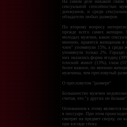
На самом деле никакой связи 
сексуальной способностью му
донжуанов, и среди сексуальн
обладатели любых размеров.
По второму вопросу интересн
прежде всего самих женщин. 
молодых мужчин, какие сексуаль
мнению, нравятся женщинам в 
член" упомянули 15%, а среди 
упомянули только 2%. Гораздо 
них оказалась форма ягодиц (39%
плоский живот (13%), глаза (11
более важное, по мнению женщин
мужчины, чем пресловутый разм
О пресловутом "размере"
Большинство мужчин недовольн
считая, что "у других он больше"
Основанием к этому являются на
в писсуаре. При этом происходит
смотрят на предмет сверху, он 
при взгляде сбоку.