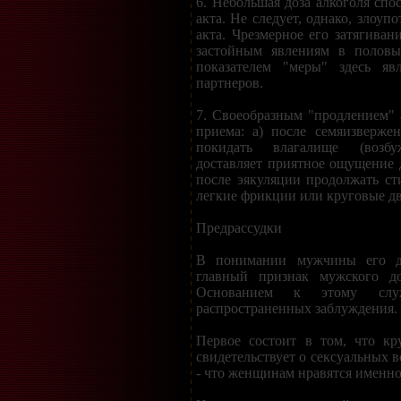
6. Небольшая доза алкоголя спо
акта. Не следует, однако, злоуп
акта. Чрезмерное его затягиван
застойным явлениям в половы
показателем "меры" здесь явл
партнеров.
7. Своеобразным "продлением" 
приема: а) после семяизверже
покидать влагалище (возб
доставляет приятное ощущение д
после эякуляции продолжать с
легкие фрикции или круговые д
Предрассудки
В понимании мужчины его д
главный признак мужского до
Основанием к этому слу
распространенных заблуждения.
Первое состоит в том, что кр
свидетельствует о сексуальных 
- что женщинам нравятся именн