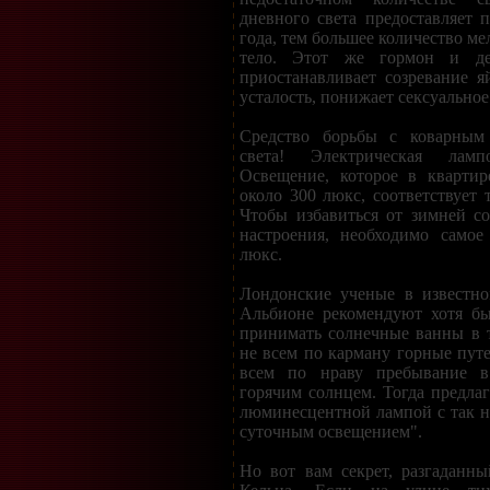
дневного света предоставляет п
года, тем большее количество м
тело. Этот же гормон и дей
приостанавливает созревание я
усталость, понижает сексуальное
Средство борьбы с коварным
света! Электрическая ламп
Освещение, которое в квартир
около 300 люкс, соответствует 
Чтобы избавиться от зимней с
настроения, необходимо самое
люкс.
Лондонские ученые в известн
Альбионе рекомендуют хотя бы
принимать солнечные ванны в т
не всем по карману горные путе
всем по нраву пребывание в
горячим солнцем. Тогда предлаг
люминесцентной лампой с так 
суточным освещением".
Но вот вам секрет, разгаданн