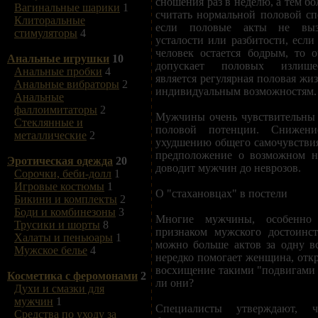
сношения раз в неделю, а тем бо
Вагинальные шарики
1
считать нормальной половой с
Клиторальные
если половые акты не выз
стимуляторы
4
усталости или разбитости, если
человек остается бодрым, то 
Анальные игрушки
10
допускает половых излише
Анальные пробки
4
является регулярная половая жи
Анальные вибраторы
2
индивидуальным возможностям.
Анальные
фаллоимитаторы
2
Мужчины очень чувствительны 
Стеклянные и
половой потенции. Снижен
металлические
2
ухудшению общего самочувствия
предположение о возможном н
Эротическая одежда
20
доводит мужчин до неврозов.
Сорочки, беби-долл
1
Игровые костюмы
1
О "стахановцах" в постели
Бикини и комплекты
2
Боди и комбинезоны
3
Многие мужчины, особенно 
Трусики и шорты
8
признаком мужского достоинст
Халаты и пеньюары
1
можно больше актов за одну в
Мужское белье
4
нередко помогает женщина, от
восхищение такими "подвигами 
Косметика с феромонами
2
ли они?
Духи и смазки для
мужчин
1
Специалисты утверждают,
Средства по уходу за