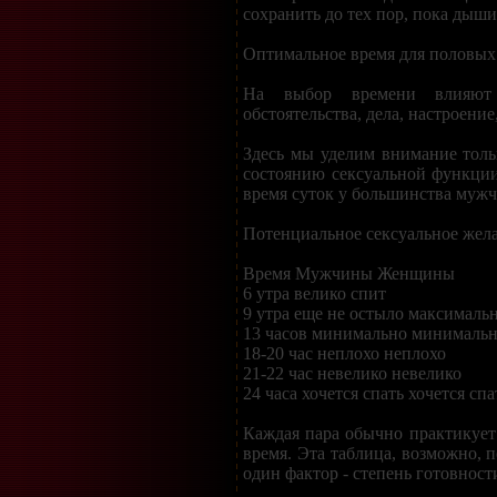
сохранить до тех пор, пока дыши
Оптимальное время для половых
На выбор времени влияют
обстоятельства, дела, настроение
Здесь мы уделим внимание толь
состоянию сексуальной функции
время суток у большинства муж
Потенциальное сексуальное жел
Время Мужчины Женщины
6 утра велико спит
9 утра еще не остыло максималь
13 часов минимально минималь
18-20 час неплохо неплохо
21-22 час невелико невелико
24 часа хочется спать хочется спа
Каждая пара обычно практикует 
время. Эта таблица, возможно, 
один фактор - степень готовност