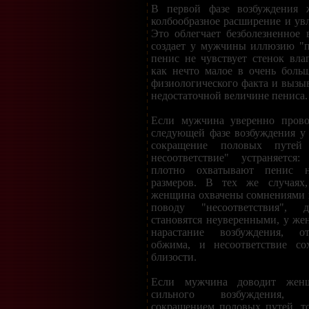
В первой фазе возбуждения 
колбообразное расширение и ув
Это облегчает безболезненное 
создает у мужчины иллюзию "п
пенис не чувствует стенок вл
как нечто малое в очень боль
физиологического факта и вызыв
недостаточной величине пениса.
Если мужчина уверенно прово
следующей фазе возбуждения у
сокращение половых путей 
несоответствие" устраняется
плотно охватывают пенис н
размеров. В тех же случаях
женщина охвачены сомнениями 
поводу "несоответствия", 
становятся неуверенными, у ж
нарастание возбуждения, от
обжима, и несоответствие со
близости.
Если мужчина доводит жен
сильного возбуждения, с
сокращением половых путей, т