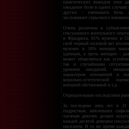
практических выводов этих да
ожидание боли в одних случаях 
других - уменьшать боль, 
заслуживает серьезного внимани
Очень различны и субъективн
сексуального коитального опыт
и Фридриха, 81% мужчин и 5
свой первый половой акт вполн
мужчин и 18% женщин нашли
удачным, а треть женщин - да
может объясняться как устойч
так и случайными ситуатив
уровнем ожиданий, эмоцион
характером отношений и пов
морально-эстетической оценк
внешней обстановкой и т.д.
Отрицательные последствия ранн
За последние пять лет в 31 
подростков, заболевших сифил
тысячам девочек делают искус
каждой десятой девушки сексуал
насилием. В то же время каждая