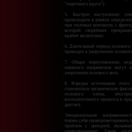
"порочного круга").
5. Быстрое наступление сем
происходить в рамках определе
при половых контактах с фриг
которой скорейшее прекраще
крайне желательно.
6. Длительный период полового
приводит к укорочению половог
7. Общее переутомление, нед
нервного напряжения могут в
укорочения полового акта.
8. Изредка источником этого 
становиться органические факто
полового члена, обостре
воспалительного процесса в пре
другие).
Эмоциональная напряженност
боязнь себя скомпрометировать т
проблем с эрекцией, вызываю
семяизвержение. Такие состо