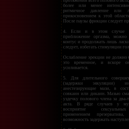
протяжении всего полового акта
более или менее интенсивн
ритмичное давление или ле
прикосновением к этой област
После паузы фрикции следует п
4. Если и в этом случае м
приближение оргазма, можно 
коитус и продолжать лишь ласк
следует, избегать стимуляции го
Ослабление эрекции не должно б
это временное, и вскоре о
усиливается.
5. Для длительного соверше
(задержки эякуляции) и
анестезирующие мази, в сост
совкаин или дикаин. Мазью см
уздечку полового члена за два-
акта. В ряде случаев у му
восприятие сексуальных
применением презерватива
возможность задержать наступле