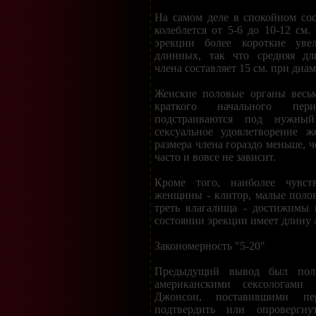
На самом деле в спокойном со
колеблется от 5-6 до 10-12 см.
эрекции более короткие увел
длинных, так что средняя дл
члена составляет 15 см. при диам
Женские половые органы весьм
краткого начального пе
подстраиваются под нужный
сексуальное удовлетворение 
размера члена гораздо меньше, ч
часто и вовсе не зависит.
Кроме того, наиболее чувст
женщины - клитор, малые поло
треть влагалища - достижимы 
состоянии эрекции имеет длину 
Закономерность "5-20"
Предыдущий вывод был пол
американскими сексологами
Джонсон, поставившими пе
подтвердить или опровергну