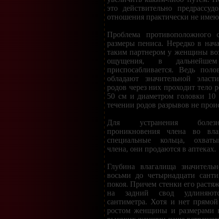
это действительно предрассудо
отношения практически не име
Проблема противоположного с
размеры пениса. Нередко в нач
таким партнером у женщины во
ощущения, в дальнейше
приспосабливается. Ведь пол
обладают значительной эласт
родов через них проходит тело 
50 см и диаметром головки 10
течении родов разрывов не прои
Для устранения болезн
проникновения члена во вла
специальные кольца, охват
члена, они продаются в аптеках.
Глубина влагалища значительн
восьми до четырнадцати санти
покоя. Причем стенки его растя
на задний свод удлиняют
сантиметра. Хотя и нет прямо
ростом женщины и размерами в