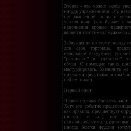
Второе - что можно якобы уве
нибудь упражнениями. Это невоз
нет мышечной ткани и увели
усилия воли (как бывает с м
наполнения кровью пещерист
является этот символ мужского д
Заблуждения по этому поводу и
для себя торговцы, предла
небольшие вакуумные устройс
"развивают" и "удлиняют" чл
обман. С помощью таких приб
мастурбировать. Увеличить же
никакими средствами, в том чис
ней см. ниже).
Первый опыт
Первая половая близость часто 
Хотя это событие предвосхищае
как правило, предшествует опре
(петтинг и т.п.), оно нер
психологическими трудностям
иногда боится неудачи (отсу