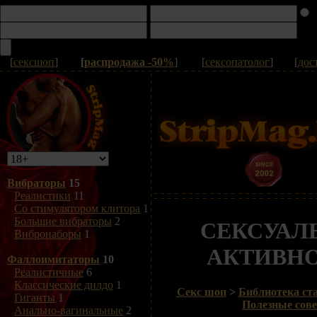
[
сексшоп
]
[
распродажа -50%
]
[
сексопатолог
]
[
дос
Вибраторы
15
Реалистики
11
Со стимулятором клитора
1
Большие вибраторы
2
СЕКСУАЛ
Вибронаборы
1
АКТИВН
Фаллоимитаторы
10
Реалистичные
6
Классические дилдо
1
Секс шоп
>
Библиотека ста
Гиганты
1
Полезные сов
Анально-вагинальные
2