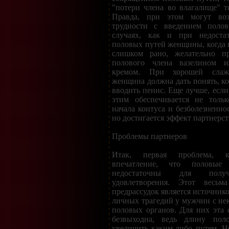
"потери члена во влагалище" т
Правда, при этом могут воз
трудности с введением полов
случаях, как и при недоста
половых путей женщины, когда 
слишком рано, желательно пр
полового члена вазелином 
кремом. При хорошей слаже
женщина должна дать понять, к
вводить пенис. Еще лучше, если 
этим обеспечивается не толь
начала коитуса и безболезненно
но достигается эффект партнерст
Проблемы партнеров
Итак, первая проблема, ко
впечатление, что половы
недостаточны для полу
удовлетворения. Этот весьма
предрассудок является источник
личных трагедий у мужчин с н
половых органов. Для них эта 
безвыходна, ведь длину поло
увеличить каким-либо путем. Н