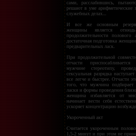
сами, расслабившись, пытаютс
решают в уме арифметические 
служебных делах...
И все же основным резерво
женщины является отнюд
продолжительности полового 
достаточная подготовка женщины
предварительных ласк.
При продолжительной совмест
отчасти приспосабливается
мужчине стереотипу, прове
сексуальная разрядка наступает
все легче и быстрее. Отчасти эт
того, что мужчина подбирает
ласки и формы проведения близос
женщина избавляется от мног
начинает вести себя естестве
ускоряет концентрацию возбужд
Укороченный акт
Считается укороченным полово
1,5-2 минут и при этом не прин