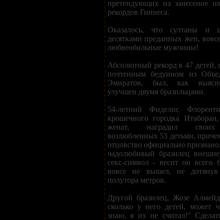
претендующих на занесение и
рекордов Гиннеса.
Оказалось, что султаны и 
десятками преданных жен, вовсе
любвеобильные мужчины!
Абсолютный рекорд в 47 детей,
почтенным бедуином из Объе
Эмиратов, был, как выясни
улучшен двумя бразильцами.
54-летний Фиделис Флорент
крошечного городка Итабораи,
женат, наградил своих 
возлюбленных 53 детьми, причем
отцовство официально признано.
чадолюбивый бразилец внешне
секс-символ - весит он всего 
вовсе не вышел, не дотянув
полутора метров.
Другой бразилец, Жозе Алмейд
сколько у него детей, может ч
знаю, я их не считал!" Сделат