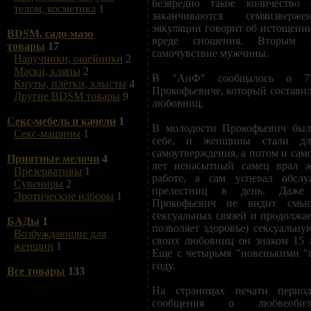
безвредно такое количество 
телом, косметика
1
заканчиваются семяизверже
эякуляции говорит об истощени
BDSM, садо-мазо
вреде сношения. Вторым ф
товары
17
самочувствие мужчины.
Наручники, ошейники
2
Маски, кляпы
2
В "АиФ" сообщалось о 75
Кнуты, плётки, хлысты
4
Прокофьевиче, который составил
Другие BDSM товары
9
любовниц.
Секс-мебель и качели
1
В молодости Прокофьевич был
Секс-машины
1
себе, и женщины стали дл
самоутверждения, а потом и сам
Приятные мелочи
4
лет ненасытный самец врал ж
Презервативы
1
работе, а сам успевал обслу
Сувениры
2
прелестниц в день. Даже
Эротические наборы
1
Прокофьевич не видит смыс
сексуальных связей и продолжае
БАДы
1
позволяет здоровье) сексуальну
Возбуждающие для
своих любовниц он знаком 15 ле
женщин
1
Еще с четырьмя "новенькими "
году.
Все товары
133
На страницах печати период
сообщения о любвеобил