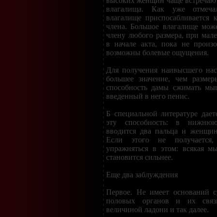
высоких женщин чаще встречаю
влагалища. Как уже отмеча
влагалище приспосабливается 
члена. Большое влагалище мож
члену любого размера, при мал
в начале акта, пока не произо
возможны болевые ощущения.
Для получения наивысшего нас
большее значение, чем размер
способность дамы сжимать мы
введенный в него пенис.
Б специальной литературе дает
эту способность: в нижнюю
вводится два пальца и женщин
Если этого не получается,
упражняться в этом: всякая м
становится сильнее.
Еще два заблуждения
Первое. Не имеет оснований с
половых органов и их связ
величиной ладони и так далее.