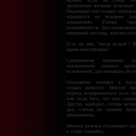
Кельна. Если на улице тих
эротическое желание возникает 
Падающий снег создает электром
отражается на человеке бл
отношениях. Голова "про
успокаиваются. Восстанавлива
иммунной системы, чувства обос
Есть ли дни, "когда нельзя"? 
время менструации?
Современная медицина по
исключением сильных кро
осложнений, для женщины это не
Отношение женщин к поста
сильно разнится. Многие пр
период воздерживаться из-за св
или из-за того, что они слыша
Другие, наоборот, готовы актив
дни, считая их самыми безо
забеременеть.
Многих мужчин отталкивает кров
к этому спокойно.