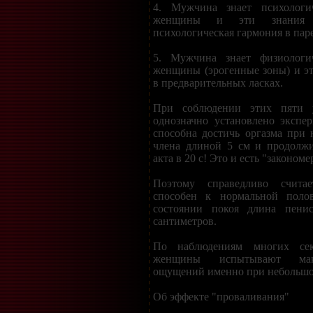
4. Мужчина знает психологич
женщины и эти знания и
психологическая гармония в паре
5. Мужчина знает физиологич
женщины (эрогенные зоны) и эт
в предварительных ласках.
При соблюдении этих пяти 
однозначно установлено экспе
способна достичь оргазма при
члена длиной 5 см и продолжи
акта в 20 с! Это и есть "закономе
Поэтому справедливо счита
способен к нормальной поло
состоянии покоя длина пени
сантиметров.
По наблюдениям многих сек
женщины испытывают мак
ощущений именно при небольшо
Об эффекте "проваливания"