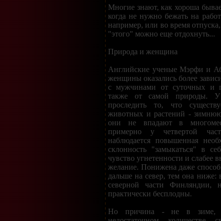
Многие знают, как хороша бывае
когда не нужно бежать на работ
например, или во время отпуска,
"этого" можно еще отдохнуть...
Природа и женщина
Английские ученые Мэрфи и Аб
женщины оказались более зави
с мужчинами от суточных и г
также от самой природы. 
проследить то, что существ
животных и растений - зимнюю 
они не впадают в многомес
примерно у четвертой ча
наблюдается повышенная необ
склонность "замыкаться" в се
чувство угнетенности и слабее 
желание. Понижена даже способн
дальше на север, тем она ниже:
северной части Финляндии, 
практически бесплодны.
Но причина - не в зиме, 
недостаточном количестве 