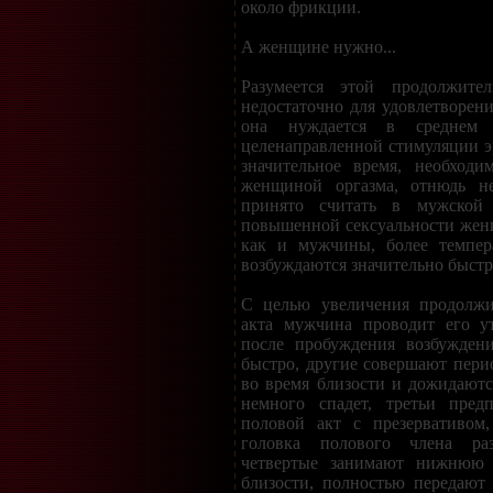
около фрикции.
А женщине нужно...
Разумеется этой продолжител
недостаточно для удовлетворен
она нуждается в среднем
целенаправленной стимуляции э
значительное время, необходи
женщиной оргазма, отнюдь не
принято считать в мужской с
повышенной сексуальности жен
как и мужчины, более темпе
возбуждаются значительно быстр
С целью увеличения продолжи
акта мужчина проводит его ут
после пробуждения возбуждени
быстро, другие совершают пери
во время близости и дожидаютс
немного спадет, третьи пред
половой акт с презервативом
головка полового члена раз
четвертые занимают нижнюю
близости, полностью передают