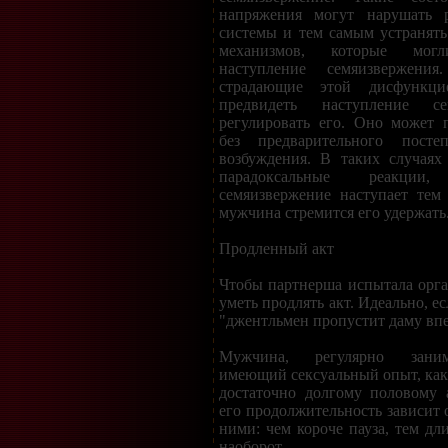
напряжения могут нарушать р
системы и тем самым устранят
механизмов, которые мог
наступление семяизвержени
страдающие этой дисфункц
предвидеть наступление се
регулировать его. Оно может 
без предварительного постеп
возбуждения. В таких случаях
парадоксальные реакци
семяизвержение наступает тем
мужчина стремится его удержать
Продленный акт
Чтобы партнерша испытала орг
уметь продлять акт. Идеально, е
"джентльмен пропустит даму впе
Мужчина, регулярно зани
имеющий сексуальный опыт, как 
достаточно долгому половому а
его продолжительность зависит 
ними: чем короче пауза, тем дл
наоборот.