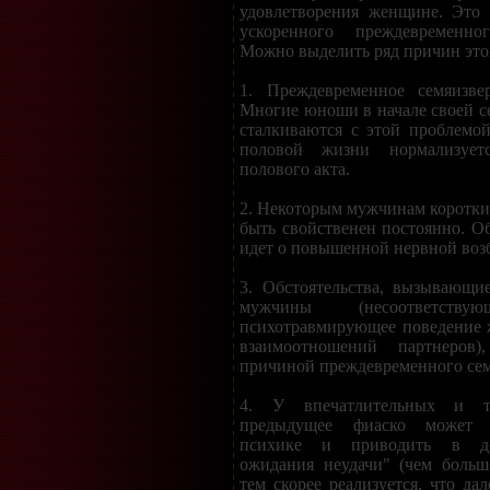
удовлетворения женщине. Это 
ускоренного преждевременног
Можно выделить ряд причин это
1. Преждевременное семяизве
Многие юноши в начале своей с
сталкиваются с этой проблемо
половой жизни нормализует
полового акта.
2. Некоторым мужчинам коротки
быть свойственен постоянно. О
идет о повышенной нервной воз
3. Обстоятельства, вызывающи
мужчины (несоответствую
психотравмирующее поведение
взаимоотношений партнеров)
причиной преждевременного се
4. У впечатлительных и 
предыдущее фиаско может з
психике и приводить в де
ожидания неудачи" (чем больш
тем скорее реализуется, что да