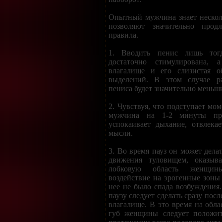
Опытный мужчина знает нескол
позволяют значительно прод
правила.
1. Вводить пенис лишь тог
достаточно стимулирована, 
влагалище и его слизистая о
выделений. В этом случае ра
пениса будет значительно меньш
2. Чувствуя, что подступает мо
мужчина на 1-2 минуты пре
успокаивает дыхание, отвлека
мысли.
3. Во время пауз он может дела
движения туловищем, оказыв
лобковую область женщин
воздействие на эрогенные зоны
нее не было спада возбуждени
паузу следует сделать сразу пос
влагалище. В это время на обла
губ женщины следует положит