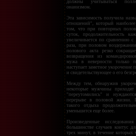
должны учитываться пол
онанизмом.
Эта зависимость получила назв
отношений", который наиболее
том, что при повторных полов
суток, продолжительность ка
увеличивается по сравнению с
раза, при половом воздержани
полового акта резко сокращае
возвращения из командировки
мужа в неверности только п
наступает заметное укорочение п
и свидетельствующее о его безг
Между тем, обнаружив укороче
некоторые мужчины приходят 
"переутомились" и нуждаются
перерыве в половой жизни. П
такого отдыха продолжительн
уменьшится еще более.
Произведенные исследовани
большинстве случаев коитус дл
трех минут, в течение которых