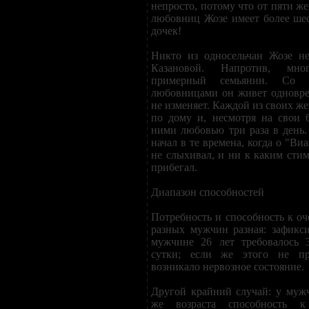
непросто, потому что от пяти ж
любовниц Жозе имеет более ше
дочек!
Никто из односельчан Жозе не
Казановой. Напротив, мн
примерный семьянин. Со
любовницами он живет одновре
не изменяет. Каждой из своих ж
по дому и, несмотря на свои 6
ними любовью три раза в день
начал в те времена, когда о "Ви
не слыхивал, и ни к каким стим
прибегал.
Диапазон способностей
Потребность и способность к оч
разных мужчин разная: зафикси
мужчине 26 лет требовалось 
сутки; если же этого не пр
возникало нервозное состояние.
Другой крайний случай: у муж
же возраста способность к