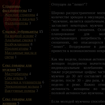
Отпущен ли "лимит"?
Страпоны,
фаллопротезы
12
Широко распространенное мнен
Женские страпоны
4
количестве эрекции и эякуляции
Трусики и насадки
5
"мужчине, является ошибочным.
Фаллопротезы
3
заставляет некоторых мужчин 
свои половые сношения. Особ
Смазки, лубриканты
15
планирование для мол
На водной основе
2
испытывающих потребность 
Анальные смазки
1
сношениях, но опасающихся 
Возбуждающие
8
"лимит". Воздержание в да
Пролонгаторы
3
привести к возникновению невр
Массажные масла и
свечи
1
Как мы видели, половая активно
женщин подвержена значител
Секс-товары для
индивидуальным колебаниям
мужчин
21
также усредненные цифры: част
Мастурбаторы
4
мужчин до 30 лет составляет 
Секс куклы
5
неделю, после 30 - два раза, в
Насадки и удлинители
6
неделю и реже. Важно отме
Эрекционные кольца
3
активность женщины во мно
Вакуумные помпы
3
половой активностью мужчины.
Секс-товары для
Если молодой мужчина способен
женщин
5