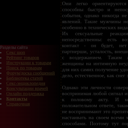
Они легко ориентируются
способны быстро и непоср
события, однако никогда не
явлений. Такие мужчины не
особенно в технических видах
Их сексуальные реакц
непосредственны: есть в
контакт - он будет, нет
Разделы сайта
партнерши, усталость, внеш
Секс шоп
с воздержанием. Таким 
Рейтинг товаров
Инструкции к товарам
женщины на интимную неудо
Поиск по товарам
для них самих получение удо
Форум/доска сообщений
дело, естественное, как снег 
Библиотека статей
Секс-энциклопедия
Однако эти личности совер
Консультации врачей
воспринимая любой сигнал и
Онлайн поддержка
Контакты
к половому акту. И ко
Справочная
положительном ответе, таки
не воспринимают это препят
настаивать на своем всем
способами. Поэтому тут по