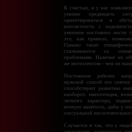
К счастью, и у нас появляю
умение предвидеть сит
ориентироваться в обст
контактность с надежност
умением постоянно нести г
это, как правило, помнож
Однако такие специфичес
сталкиваются со специ
проблемами. Наличие их об
же интеллектом - чем он выш
Постоянное рабочее нап
мужской способ его снятия 
способствуют развитию имп
наоборот: импотенция, возн
личного характера, подви
вечную занятость, дабы у не
сексуальной несостоятельнос
Случается и так, что у люд
средствами, развивается ин