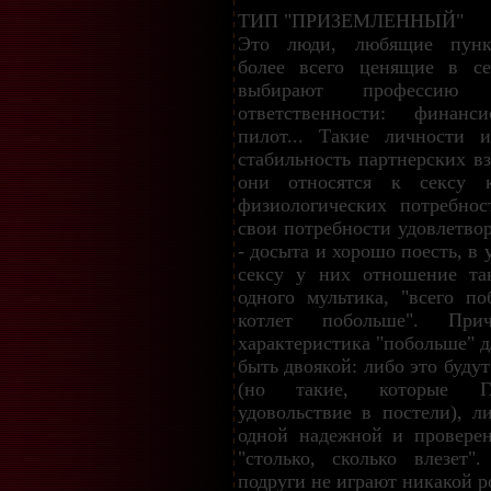
ТИП "ПРИЗЕМЛЕННЫЙ"
Это люди, любящие пункту
более всего ценящие в се
выбирают профессию
ответственности: финанс
пилот... Такие личности 
стабильность партнерских в
они относятся к сексу
физиологических потребно
свои потребности удовлетво
- досыта и хорошо поесть, в 
сексу у них отношение та
одного мультика, "всего п
котлет побольше". При
характеристика "побольше" 
быть двоякой: либо это буд
(но такие, которые 
удовольствие в постели), л
одной надежной и проверен
"столько, сколько влезет
подруги не играют никакой р