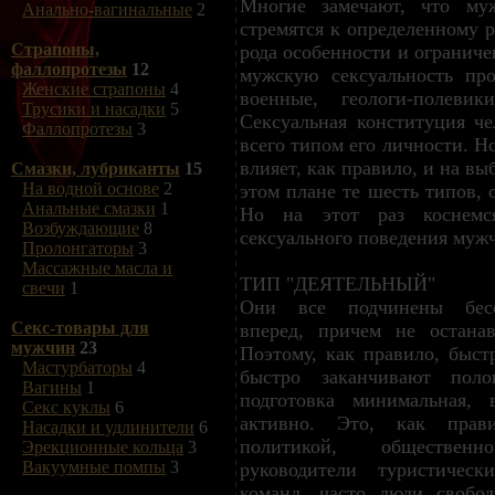
Многие замечают, что му
Анально-вагинальные
2
стремятся к определенному р
Страпоны,
рода особенности и ограниче
фаллопротезы
12
мужскую сексуальность про
Женские страпоны
4
военные, геологи-полевик
Трусики и насадки
5
Сексуальная конституция че
Фаллопротезы
3
всего типом его личности. Н
влияет, как правило, и на в
Смазки, лубриканты
15
На водной основе
2
этом плане те шесть типов, 
Анальные смазки
1
Но на этот раз коснемся
Возбуждающие
8
сексуального поведения муж
Пролонгаторы
3
Массажные масла и
ТИП "ДЕЯТЕЛЬНЫЙ"
свечи
1
Они все подчинены бесс
Секс-товары для
вперед, причем не остана
мужчин
23
Поэтому, как правило, быст
Мастурбаторы
4
быстро заканчивают поло
Вагины
1
подготовка минимальная, 
Секс куклы
6
активно. Это, как прав
Насадки и удлинители
6
политикой, обществен
Эрекционные кольца
3
Вакуумные помпы
3
руководители туристичес
команд, часто люди свобо