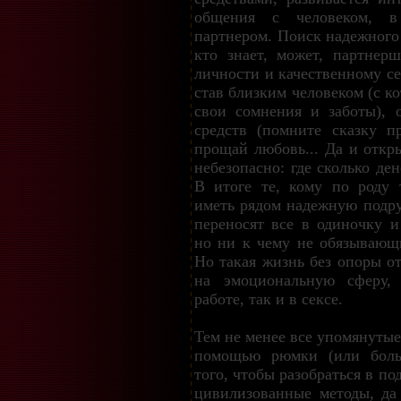
общения с человеком, в
партнером. Поиск надежного 
кто знает, может, партнер
личности и качественному се
став близким человеком (с к
свои сомнения и заботы), 
средств (помните сказку п
прощай любовь... Да и откр
небезопасно: где сколько ден
В итоге те, кому по роду
иметь рядом надежную подруг
переносят все в одиночку и
но ни к чему не обязывающ
Но такая жизнь без опоры о
на эмоциональную сферу,
работе, так и в сексе.
Тем не менее все упомянуты
помощью рюмки (или боль
того, чтобы разобраться в по
цивилизованные методы, да