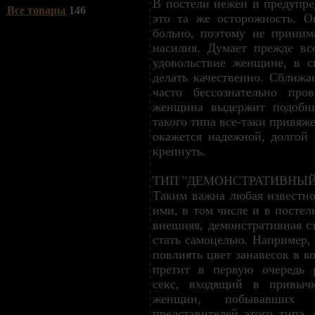
В постели нежен и предупре
Все товары
146
это та же осторожность. О
больно, поэтому не приним
насилия. Думает прежде вс
удовольствие женщине, в с
делать качественно. Сближа
часто бессознательно про
женщина выдержит подобн
такого типа все-таки привяже
окажется надежной, долгой 
крепнуть.
ТИП "ДЕМОНСТРАТИВНЫЙ
Таким важна любая известно
ими, в том числе и в постел
внешняя, демонстративная с
стать самоцелью. Например, 
повлиять цвет занавесок в 
претит в первую очередь 
секс, входящий в привыч
женщин, побывавших 
представителей этого типа,