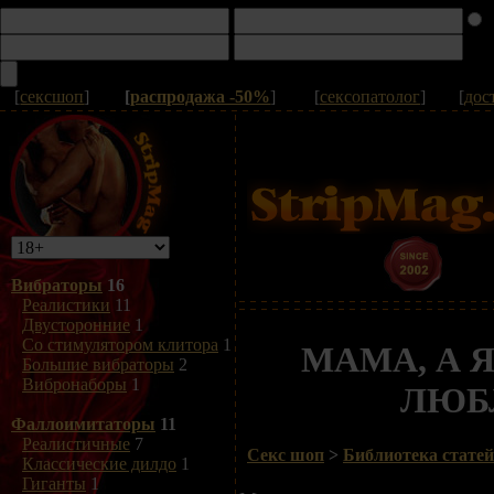
[
сексшоп
]
[
распродажа -50%
]
[
сексопатолог
]
[
дос
Вибраторы
16
Реалистики
11
Двусторонние
1
Со стимулятором клитора
1
МАМА, А 
Большие вибраторы
2
Вибронаборы
1
ЛЮБЛ
Фаллоимитаторы
11
Реалистичные
7
Секс шоп
>
Библиотека статей
Классические дилдо
1
Гиганты
1