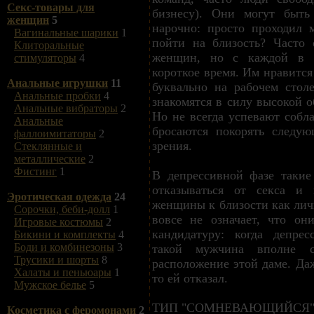
Секс-товары для
бизнесу). Они могут быть
женщин
5
нарочно: просто проходил 
Вагинальные шарики
1
пойти на близость? Часто 
Клиторальные
женщин, но с каждой в о
стимуляторы
4
короткое время. Им нравится
Анальные игрушки
11
буквально на рабочем столе
Анальные пробки
4
знакомятся в силу высокой 
Анальные вибраторы
2
Но не всегда успевают собл
Анальные
бросаются покорять следу
фаллоимитаторы
2
зрения.
Стеклянные и
металлические
2
Фистинг
1
В депрессивной фазе таки
отказываться от секса и 
Эротическая одежда
24
женщины к близости как лич
Сорочки, беби-долл
1
вовсе не означает, что он
Игровые костюмы
2
кандидатуру: когда депрес
Бикини и комплекты
4
Боди и комбинезоны
3
такой мужчина вполне с
Трусики и шорты
8
расположение этой даме. Даж
Халаты и пеньюары
1
то ей отказал.
Мужское белье
5
ТИП "СОМНЕВАЮЩИЙСЯ
Косметика с феромонами
2