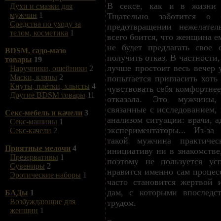
В сексе, как и в жизни 
Духи и смазки для
мужчин
1
Тщательно заботится о 
Средства по уходу за
предотвращении нежелател
телом, косметика
1
всего боится, что женщина е
не будет предлагать свое 
BDSM, садо-мазо
получить отказ. В частности
товары
19
лучше простоит весь вечер 
Наручники, ошейники
2
Маски, кляпы
2
попытается пригласить хоть
Кнуты, плётки, хлысты
4
чувствовать себя комфортнее
Другие BDSM товары
11
отказала. Это мужчины,
связанные с исследованием,
Секс-мебель и качели
3
анализом ситуации: врачи, а
Секс-машины
1
экспериментаторы... Из-з
Секс-качели
2
такой мужчина практичес
Приятные мелочи
4
инициативу ни в знакомстве
Презервативы
1
поэтому не пользуется ус
Сувениры
2
нравится именно сам процес
Эротические наборы
1
часто становится жертвой
дам, с которыми впоследс
БАДы
1
Возбуждающие для
трудом.
женщин
1